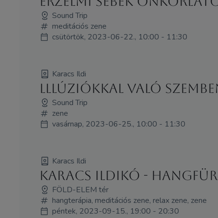
Érzelmi sebek önkorláto
Sound Trip
meditációs zene
csütörtök, 2023-06-22., 10:00 - 11:30
Karacs Ildi
lllúziókkal való szembe
Sound Trip
zene
vasárnap, 2023-06-25., 10:00 - 11:30
Karacs Ildi
Karacs Ildikó - HANGFÜ
FÖLD-ELEM tér
hangterápia, meditációs zene, relax zene, zene
péntek, 2023-09-15., 19:00 - 20:30