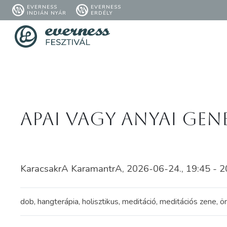
EVERNESS
EVERNESS
INDIÁN NYÁR
ERDÉLY
Apai vagy anyai ge
KaracsakrA KaramantrA, 2026-06-24., 19:45 - 2
dob, hangterápia, holisztikus, meditáció, meditációs zene, öni