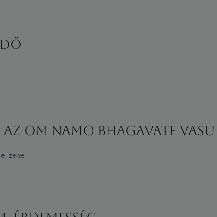
RDŐ
s az Om Namo Bhagavate Vasu
ne, zene