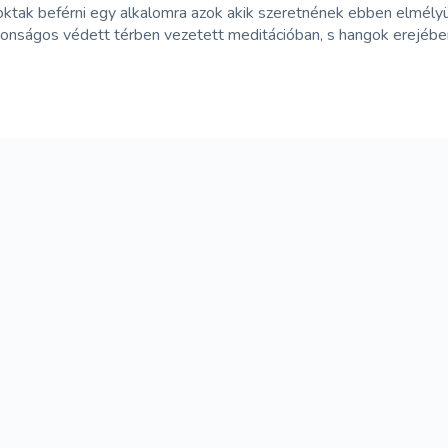
ak beférni egy alkalomra azok akik szeretnének ebben elmélyüln
iztonságos védett térben vezetett meditációban, s hangok erejéb