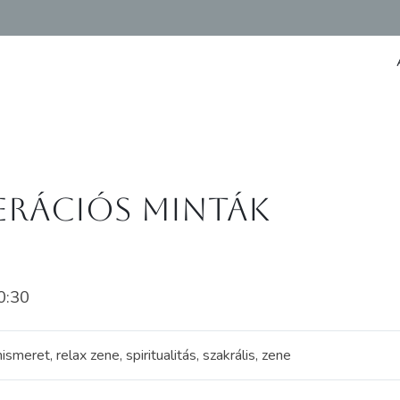
nerációs minták
0:30
smeret, relax zene, spiritualitás, szakrális, zene