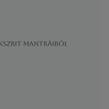
kszrit mantráiból