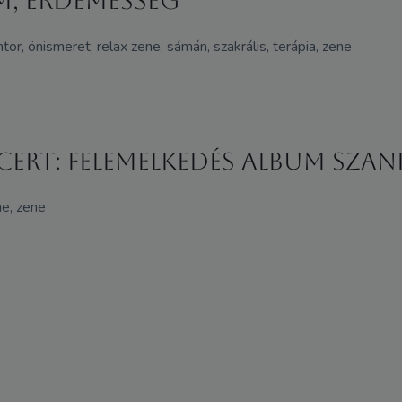
m, érdemesség
or, önismeret, relax zene, sámán, szakrális, terápia, zene
rt: Felemelkedés album szan
ne, zene