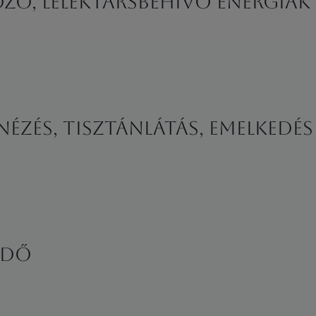
zó, lélektársbehívó energiák
nézés, tisztánlátás, emelkedé
RDŐ