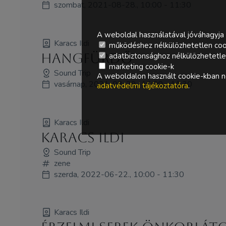
szombat, 2021-08-28., 10:00 - 11:30
A weboldal használatával jóváhagyja 
Karacs Ildi
működéshez nélkülözhetetlen coo
Hangfürdő
adatbiztonsághoz nélkülözhetetlen 
marketing cookie-k
Sound Trip
A weboldalon használt cookie-kban ne
vasárnap, 2021-08-29., 10:00 - 11:30
adatvédelmi tájékoztatóra
.
Karacs Ildi
Karacs Ildi
Sound Trip
zene
szerda, 2022-06-22., 10:00 - 11:30
Karacs Ildi