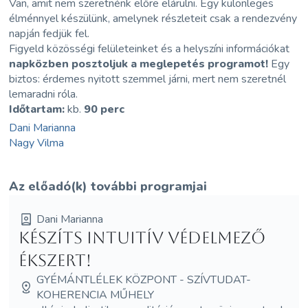
Van, amit nem szeretnénk előre elárulni. Egy különleges
élménnyel készülünk, amelynek részleteit csak a rendezvény
napján fedjük fel.
Figyeld közösségi felületeinket és a helyszíni információkat
napközben posztoljuk a meglepetés programot!
Egy
biztos: érdemes nyitott szemmel járni, mert nem szeretnél
lemaradni róla.
Időtartam:
kb.
90 perc
Dani Marianna
Nagy Vilma
Az előadó(k) további programjai
Dani Marianna
Készíts intuitív védelmező
ékszert!
GYÉMÁNTLÉLEK KÖZPONT - SZÍVTUDAT-
KOHERENCIA MŰHELY