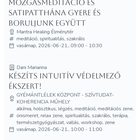
Mozgásmeditáció és
Satipatthána Gyere és
boruljunk együtt
Mantra Healing Élménytér
meditáció, spiritualitás, szakrális
vasárnap, 2026-06-21., 09:00 - 10:30
Dani Marianna
Készíts intuitív védelmező
ékszert!
GYÉMÁNTLÉLEK KÖZPONT - SZÍVTUDAT-
KOHERENCIA MŰHELY
alkímia, holisztikus, légzés, meditáció, meditációs zene,
önismeret, relax zene, spiritualitás, szakrális, terápia,
természetgyógyászat, vallás, workshop, zene
vasárnap, 2026-06-21., 10:00 - 11:00