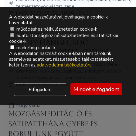
természetgyógyászat, zene
hétfő, 2026-06-22., 18:30 - 21:00
A weboldal használatával jóváhagyja a cookie-k
használatát.
működéshez nélkülözhetetlen cookie-k
Dani Marianna
adatbiztonsághoz nélkülözhetetlen és statisztikai
Ásvány-hangfürdő
cookie-k
marketing cookie-k
GYÉMÁNTLÉLEK KÖZPONT - SZÍVTUDAT-
A weboldalon használt cookie-kban nem tárolunk
KOHERENCIA MŰHELY
személyes adatokat, részletesebb tájékoztatásért
alkímia, hangterápia, holisztikus, meditációs zene,
kattintson az
adatvédelmi tájékoztatóra
.
önismeret, relax zene, szakrális, tanfolyam, terápia,
természetgyógyászat, workshop, zene
kedd, 2026-06-23., 09:00 - 10:00
Mindet elfogadom
Elfogadom
Nagy Vilma
Mozgásmeditáció és
Satipatthána Gyere és
boruljunk együtt