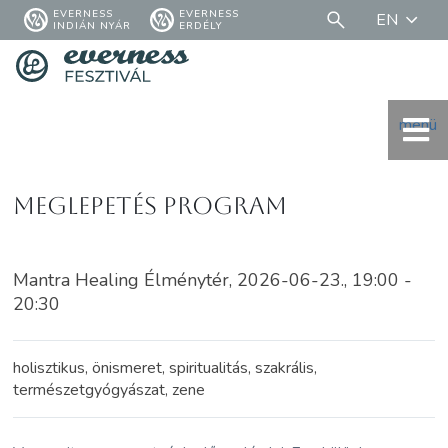
EVERNESS
EVERNESS
EN
INDIÁN NYÁR
ERDÉLY
menü
Meglepetés program
Mantra Healing Élménytér, 2026-06-23., 19:00 -
20:30
holisztikus, önismeret, spiritualitás, szakrális,
természetgyógyászat, zene