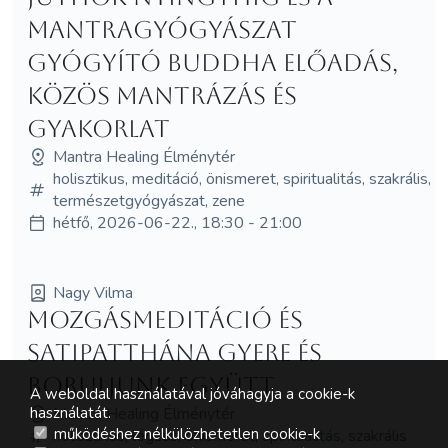
Mantragyógyászat
Gyógyító Buddha előadás,
közös mantrázás és
gyakorlat
Mantra Healing Élménytér
holisztikus, meditáció, önismeret, spiritualitás, szakrális,
természetgyógyászat, zene
hétfő, 2026-06-22., 18:30 - 21:00
Nagy Vilma
Mozgásmeditáció és
Satipatthána Gyere és
boruljunk együtt
A weboldal használatával jóváhagyja a cookie-k
Mantra Healing Élménytér
használatát.
működéshez nélkülözhetetlen cookie-k
holisztikus, légzés, önismeret, spiritualitás, szakrális