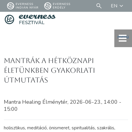
EVERNESS
EVERNESS
EN
INDIÁN NYÁR
ERDÉLY
menü
Mantrák a hétköznapi
életünkben gyakorlati
útmutatás
Mantra Healing Élménytér, 2026-06-23., 14:00 -
15:00
holisztikus, meditáció, önismeret, spiritualitás, szakrális,