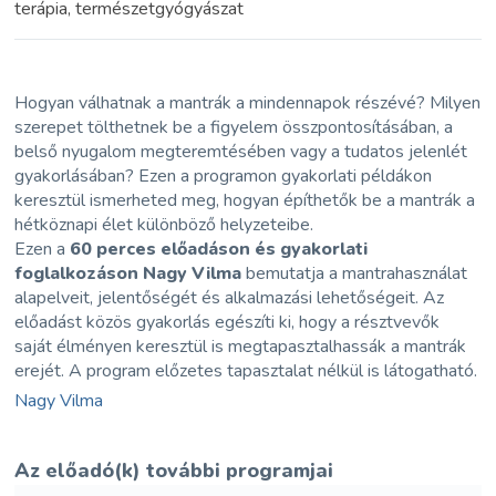
terápia, természetgyógyászat
Hogyan válhatnak a mantrák a mindennapok részévé? Milyen
szerepet tölthetnek be a figyelem összpontosításában, a
belső nyugalom megteremtésében vagy a tudatos jelenlét
gyakorlásában? Ezen a programon gyakorlati példákon
keresztül ismerheted meg, hogyan építhetők be a mantrák a
hétköznapi élet különböző helyzeteibe.
Ezen a
60 perces előadáson és gyakorlati
foglalkozáson
Nagy Vilma
bemutatja a mantrahasználat
alapelveit, jelentőségét és alkalmazási lehetőségeit. Az
előadást közös gyakorlás egészíti ki, hogy a résztvevők
saját élményen keresztül is megtapasztalhassák a mantrák
erejét. A program előzetes tapasztalat nélkül is látogatható.
Nagy Vilma
Az előadó(k) további programjai