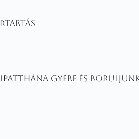
ertartás
ipatthána Gyere és boruljun