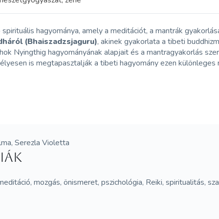
természetgyógyászat, zene
spirituális hagyománya, amely a meditációt, a mantrák gyakorlásá
háról (Bhaiszadzsjaguru)
, akinek gyakorlata a tibeti buddhiz
hok Nyingthig hagyományának alapjait és a mantragyakorlás sze
mélyesen is megtapasztalják a tibeti hagyomány ezen különleges 
lma, Serezla Violetta
piák
 meditáció, mozgás, önismeret, pszichológia, Reiki, spiritualitás, s