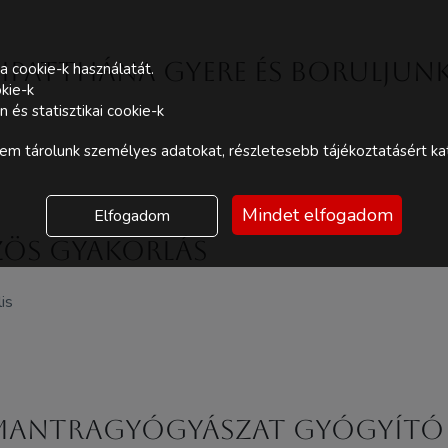
ipatthána Gyere és boruljun
a cookie-k használatát.
kie-k
és statisztikai cookie-k
m tárolunk személyes adatokat, részletesebb tájékoztatásért kat
Mindet elfogadom
Elfogadom
zös gyakorlás
is
 Mantragyógyászat Gyógyító