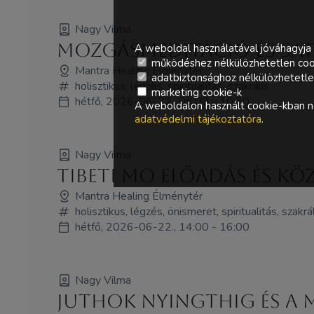
Nagy Vilma
Mozgásmeditáció és Sat
A weboldal használatával jóváhagyja 
működéshez nélkülözhetetlen coo
Mantra Healing Élménytér
adatbiztonsághoz nélkülözhetetlen 
holisztikus, légzés, spiritualitás, szakrális
marketing cookie-k
hétfő, 2026-06-22., 09:00 - 10:30
A weboldalon használt cookie-kban ne
adatvédelmi tájékoztatóra
.
Nagy Vilma
Tibeti MO előadás és kö
Mantra Healing Élménytér
holisztikus, légzés, önismeret, spiritualitás, szakrál
hétfő, 2026-06-22., 14:00 - 16:00
Nagy Vilma
Juthok Nyingthig és a