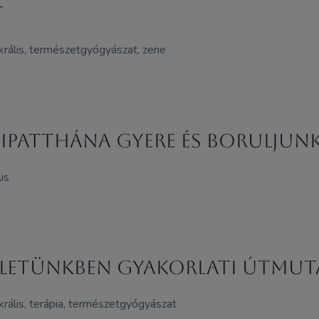
t
zakrális, természetgyógyászat, zene
ipatthána Gyere és boruljun
is
életünkben gyakorlati útmut
zakrális, terápia, természetgyógyászat