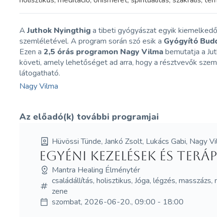
holisztikus, meditáció, önismeret, spiritualitás, szakrális, 
A
Juthok Nyingthig
a tibeti gyógyászat egyik kiemelkedő 
szemléletével. A program során szó esik a
Gyógyító Budd
Ezen a
2,5 órás programon
Nagy Vilma
bemutatja a Jut
követi, amely lehetőséget ad arra, hogy a résztvevők sze
látogatható.
Nagy Vilma
Az előadó(k) további programjai
Hüvössi Tünde, Jankó Zsolt, Lukács Gabi, Nagy Vi
Egyéni kezelések és terá
Mantra Healing Élménytér
családállítás, holisztikus, Jóga, légzés, masszázs,
zene
szombat, 2026-06-20., 09:00 - 18:00