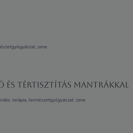
ermészetgyógyászat, zene
ó és tértisztítás mantrákkal
zakrális, terápia, természetgyógyászat, zene