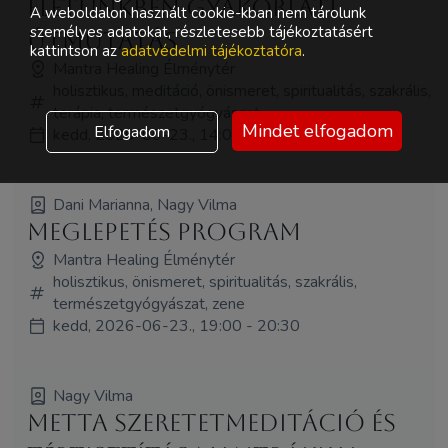
életünkben gyakorlati
A weboldalon használt cookie-kban nem tárolunk
személyes adatokat, részletesebb tájékoztatásért
útmutatás
kattintson az
adatvédelmi tájékoztatóra
.
Mantra Healing Élménytér
holisztikus, meditáció, önismeret, spiritualitás, szakrális,
terápia, természetgyógyászat
Mindet elfogadom
Elfogadom
kedd, 2026-06-23., 14:00 - 15:00
Dani Marianna, Nagy Vilma
Meglepetés program
Mantra Healing Élménytér
holisztikus, önismeret, spiritualitás, szakrális,
természetgyógyászat, zene
kedd, 2026-06-23., 19:00 - 20:30
Nagy Vilma
Metta szeretetmeditáció és