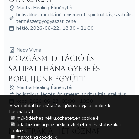
Mantra Healing Élménytér
holisztikus, meditáció, önismeret, spiritualitás, szakrális,
természetgyógyászat, zene
hétfő, 2026-06-22., 18:30 - 21:00
Nagy Vilma
Mozgásmeditáció és
Satipatthána Gyere és
boruljunk együtt
Mantra Healing Élménytér
holisztikus, légzés, önismeret, spiritualitás, szakrális
kedd, 2026-06-23., 09:00 - 10:30
A weboldal használatával jóváhagyja a cookie-k
használatát.
működéshez nélkülözhetetlen cookie-k
Nagy Vilma
adatbiztonsághoz nélkülözhetetlen és statisztikai
Mantrák a hétköznapi
cookie-k
marketing cookie-k