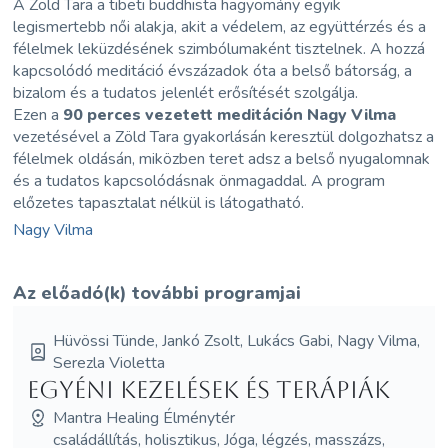
A Zöld Tara a tibeti buddhista hagyomány egyik
legismertebb női alakja, akit a védelem, az együttérzés és a
félelmek leküzdésének szimbólumaként tisztelnek. A hozzá
kapcsolódó meditáció évszázadok óta a belső bátorság, a
bizalom és a tudatos jelenlét erősítését szolgálja.
Ezen a
90 perces vezetett meditáción
Nagy Vilma
vezetésével a Zöld Tara gyakorlásán keresztül dolgozhatsz a
félelmek oldásán, miközben teret adsz a belső nyugalomnak
és a tudatos kapcsolódásnak önmagaddal. A program
előzetes tapasztalat nélkül is látogatható.
Nagy Vilma
Az előadó(k) további programjai
Hüvössi Tünde, Jankó Zsolt, Lukács Gabi, Nagy Vilma,
Serezla Violetta
Egyéni kezelések és terápiák
Mantra Healing Élménytér
családállítás, holisztikus, Jóga, légzés, masszázs,