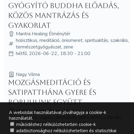
Gyógyító Buddha előadás,
közös mantrázás és
gyakorlat
Mantra Healing Élménytér
holisztikus, meditáció, önismeret, spiritualitás, szakrális,
természetgyógyászat, zene
hétfő, 2026-06-22., 18:30 - 21:00
Nagy Vilma
Mozgásmeditáció és
Satipatthána Gyere és
boruljunk együtt
Mantra Healing Élménytér
A weboldal használatával jóváhagyja a cookie-k
holisztikus, légzés, önismeret, spiritualitás, szakrális
használatát.
kedd, 2026-06-23., 09:00 - 10:30
működéshez nélkülözhetetlen cookie-k
adatbiztonsághoz nélkülözhetetlen és statisztikai