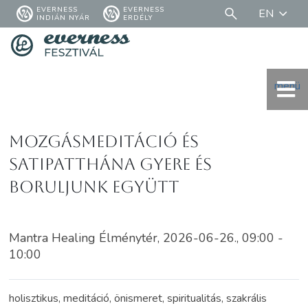
EVERNESS
EVERNESS
EN
INDIÁN NYÁR
ERDÉLY
menü
Mozgásmeditáció és
Satipatthána Gyere és
boruljunk együtt
Mantra Healing Élménytér, 2026-06-26., 09:00 -
10:00
holisztikus, meditáció, önismeret, spiritualitás, szakrális