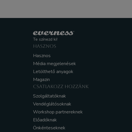
Te színezd ki!
HASZNOS
Hasznos
Média megjelenések
Letölthető anyagok
Magazin
CSATLAKOZZ HOZZÁNK
Szolgáltatóknak
Vendéglátósoknak
Workshop partnereknek
Előadóknak
Önkénteseknek