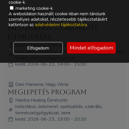
cookie-k
marketing cookie-k
Nagy Vilma
A weboldalon használt cookie-kban nem tárolunk
Mantrák a hétköznapi
személyes adatokat, részletesebb tájékoztatásért
kattintson az
adatvédelmi tájékoztatóra
.
életünkben gyakorlati
útmutatás
Mantra Healing Élménytér
Mindet elfogadom
Elfogadom
holisztikus, meditáció, önismeret, spiritualitás, szakrális,
terápia, természetgyógyászat
kedd, 2026-06-23., 14:00 - 15:00
Dani Marianna, Nagy Vilma
Meglepetés program
Mantra Healing Élménytér
holisztikus, önismeret, spiritualitás, szakrális,
természetgyógyászat, zene
kedd, 2026-06-23., 19:00 - 20:30