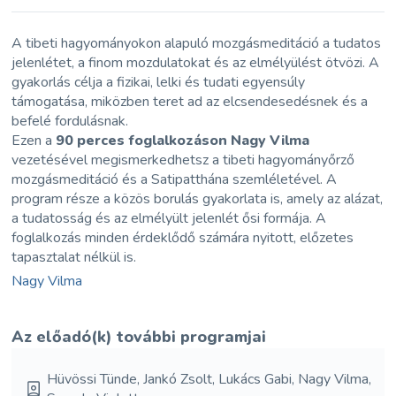
A tibeti hagyományokon alapuló mozgásmeditáció a tudatos
jelenlétet, a finom mozdulatokat és az elmélyülést ötvözi. A
gyakorlás célja a fizikai, lelki és tudati egyensúly
támogatása, miközben teret ad az elcsendesedésnek és a
befelé fordulásnak.
Ezen a
90 perces foglalkozáson
Nagy Vilma
vezetésével megismerkedhetsz a tibeti hagyományőrző
mozgásmeditáció és a Satipatthána szemléletével. A
program része a közös borulás gyakorlata is, amely az alázat,
a tudatosság és az elmélyült jelenlét ősi formája. A
foglalkozás minden érdeklődő számára nyitott, előzetes
tapasztalat nélkül is.
Nagy Vilma
Az előadó(k) további programjai
Hüvössi Tünde, Jankó Zsolt, Lukács Gabi, Nagy Vilma,