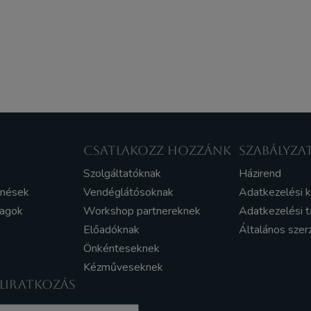
CSATLAKOZZ HOZZÁNK
SZABÁLYZA
Szolgáltatóknak
Házirend
enések
Vendéglátósoknak
Adatkezelési 
yagok
Workshop partnereknek
Adatkezelési t
Előadóknak
Általános szer
Önkénteseknek
Kézműveseknek
ELIRATKOZÁS