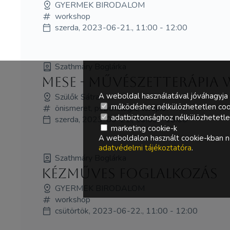
GYERMEK BIRODALOM
workshop
szerda, 2023-06-21., 11:00 - 12:00
Szathmáry Boglárka
Mese - művészetterápia
A weboldal használatával jóváhagyja 
Szülők Sátra
működéshez nélkülözhetetlen coo
önismeret, pszichológia, terápia
adatbiztonsághoz nélkülözhetetlen 
szerda, 2023-06-21., 16:00 - 18:00
marketing cookie-k
A weboldalon használt cookie-kban ne
adatvédelmi tájékoztatóra
.
Szathmáry Boglárka
Kézműves foglalkozás
GYERMEK BIRODALOM
workshop
csütörtök, 2023-06-22., 11:00 - 12:00