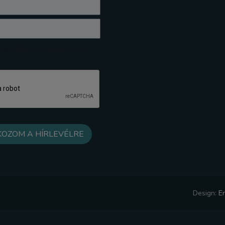
z Adatkezelési tájékoztatót
Design:
E