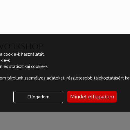
 workshop
a cookie-k használatát.
kie-k
és statisztikai cookie-k
m tárolunk személyes adatokat, részletesebb tájékoztatásért kat
Mindet elfogadom
Elfogadom