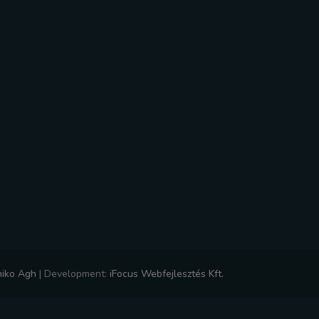
niko Agh
|
Development:
iFocus Webfejlesztés Kft.