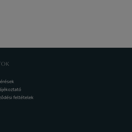
TOK
kérések
ájékoztató
ződési feltételek