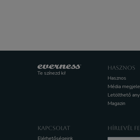
HASZNOS
Te színezd ki!
Hasznos
Média megjel
Letölthető an
Magazin
KAPCSOLAT
HÍRLEVÉL F
Elérhetőségeink