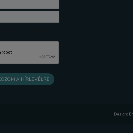
z Adatkezelési tájékoztatót
Design:
E