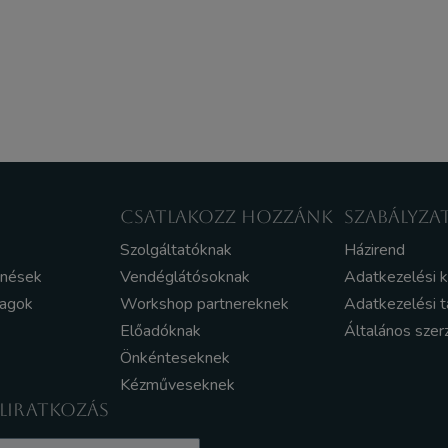
CSATLAKOZZ HOZZÁNK
SZABÁLYZA
Szolgáltatóknak
Házirend
enések
Vendéglátósoknak
Adatkezelési 
yagok
Workshop partnereknek
Adatkezelési t
Előadóknak
Általános szer
Önkénteseknek
Kézműveseknek
ELIRATKOZÁS