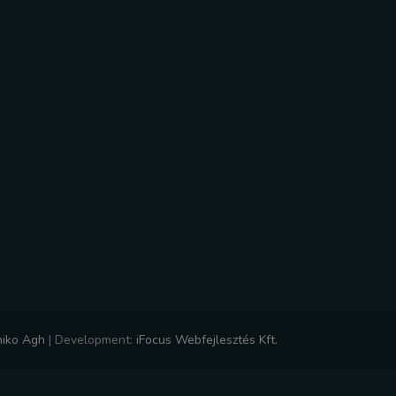
niko Agh
|
Development:
iFocus Webfejlesztés Kft.