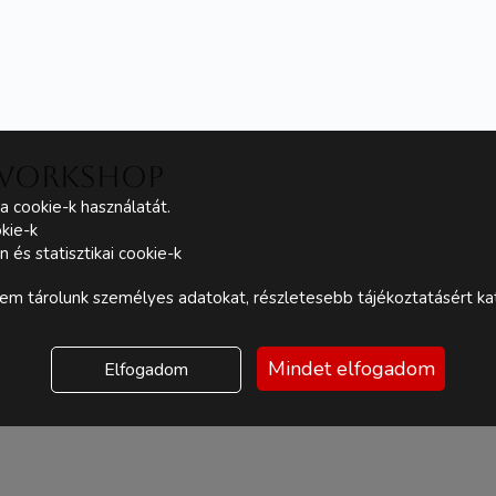
 workshop
a cookie-k használatát.
kie-k
és statisztikai cookie-k
m tárolunk személyes adatokat, részletesebb tájékoztatásért kat
Mindet elfogadom
Elfogadom