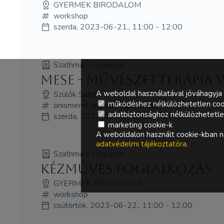
GYERMEK BIRODALOM
workshop
szerda, 2023-06-21., 11:00 - 12:00
Szathmáry Boglárka
Mese - művészetterápia
A weboldal használatával jóváhagyja 
Szülők Sátra
működéshez nélkülözhetetlen coo
önismeret, pszichológia, terápia
adatbiztonsághoz nélkülözhetetlen 
szerda, 2023-06-21., 16:00 - 18:00
marketing cookie-k
A weboldalon használt cookie-kban ne
adatvédelmi tájékoztatóra
.
Szathmáry Boglárka
Kézműves foglalkozás
GYERMEK BIRODALOM
workshop
csütörtök, 2023-06-22., 11:00 - 12:00