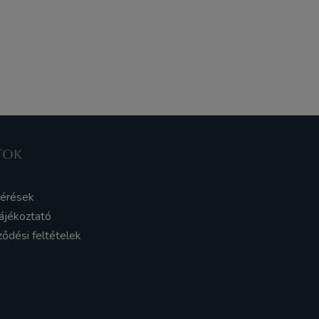
TOK
kérések
ájékoztató
ződési feltételek