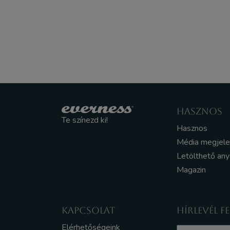
HASZNOS
Te színezd ki!
Hasznos
Média megjel
Letölthető an
Magazin
KAPCSOLAT
HÍRLEVÉL F
Elérhetőségeink