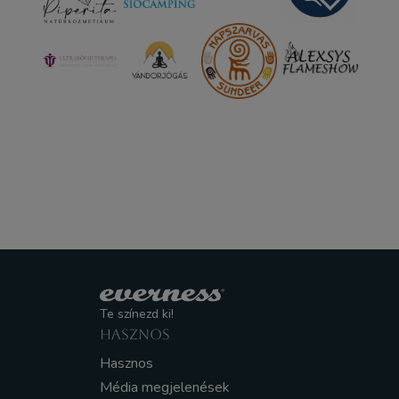
Te színezd ki!
HASZNOS
Hasznos
Média megjelenések