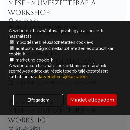
Mese - művészetterápia
workshop
Szülők Sátra
önismeret, pszichológia, terápia
A weboldal használatával jóváhagyja a cookie-k
szerda, 2023-06-21., 16:00 - 18:00
használatát.
működéshez nélkülözhetetlen cookie-k
adatbiztonsághoz nélkülözhetetlen és statisztikai
Szathmáry Boglárka
cookie-k
marketing cookie-k
Kézműves foglalkozás
A weboldalon használt cookie-kban nem tárolunk
GYERMEK BIRODALOM
személyes adatokat, részletesebb tájékoztatásért
workshop
kattintson az
adatvédelmi tájékoztatóra
.
csütörtök, 2023-06-22., 11:00 - 12:00
Mindet elfogadom
Elfogadom
Szathmáry Boglárka
Mese - művészetterápia
workshop
Szülők Sátra