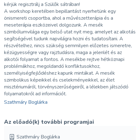
kérjük regisztrálj a Szülők sátrában!
A workshop keretében bepillantást nyerhetünk egy
önismereti csoportba, ahol a művészetterápia és a
meseterápia eszközeivel dolgozunk. A mesék
szimbólumvilága egy belső utat nyit meg, amelyet az alkotás
segítségével tudunk napvilágra hozni és tudatosítani. A
részvételhez, nincs szükség semmilyen előzetes ismeretre,
kézügyességre vagy rajztudásra, maga a jelenlét és az
alkotói folyamat a fontos. A mesékbe rejtve hétköznapi
problémákhoz, megoldandó konfliktusokhoz,
személyiségfejlődéshez kapunk mintákat. A mesék
szimbolikus képeikkel és cselekményeikkel, az élet
misztériumáról, törvényszerűségeiről, a lélekben játszódó
folyamatokról ad információt.
Szathmáry Boglárka
Az előadó(k) további programjai
Szathmáry Boglárka