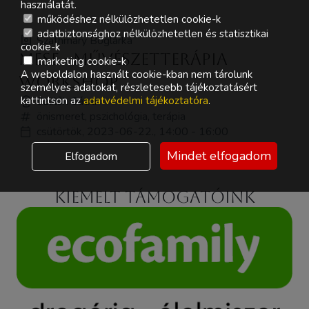
használatát.
működéshez nélkülözhetetlen cookie-k
adatbiztonsághoz nélkülözhetetlen és statisztikai
Szathmáry Boglárka
cookie-k
Mese - művészetterápia
marketing cookie-k
A weboldalon használt cookie-kban nem tárolunk
workshop
személyes adatokat, részletesebb tájékoztatásért
kattintson az
adatvédelmi tájékoztatóra
.
Szülők Sátra
önismeret, pszichológia, terápia
csütörtök, 2023-06-22., 14:00 - 16:00
Mindet elfogadom
Elfogadom
Kiemelt támogatóink