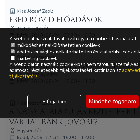
Kiss József Zsolt
ERED rövid előadások
TUDATOSSÁG
hétfő, 2019-06-24., 09:30 - 10:30
A weboldal használatával jóváhagyja a cookie-k használatát.
működéshez nélkülözhetetlen cookie-k
adatbiztonsághoz nélkülözhetetlen és statisztikai cookie-
Soma Mamagésa
marketing cookie-k
A weboldalon használt cookie-kban nem tárolunk személyes
Soma Mamagésa záró szertart
adatokat, részletesebb tájékoztatásért kattintson az
adatvéd
Új Egyensúly sátor
tájékoztatóra
.
hétfő, 2019-06-24., 10:00 - 11:30
Mindet elfogadom
Elfogadom
Kiss József Zsolt
A nagy átalakulás kezdete - mi
várhat ránk jövőre?
Egység tér
kedd, 2019-12-31., 16:00 - 17:00