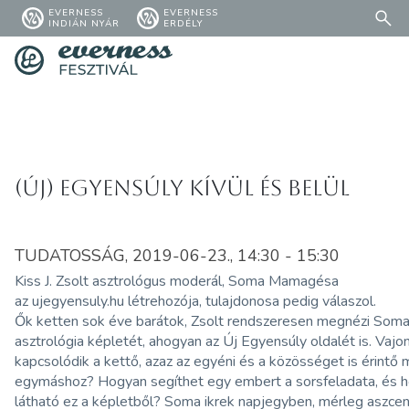
EVERNESS
EVERNESS
INDIÁN NYÁR
ERDÉLY
(Új) Egyensúly kívül és belül
TUDATOSSÁG, 2019-06-23., 14:30 - 15:30
Kiss J. Zsolt asztrológus moderál, Soma Mamagésa
az ujegyensuly.hu létrehozója, tulajdonosa pedig válaszol.
Ők ketten sok éve barátok, Zsolt rendszeresen megnézi Som
asztrológia képletét, ahogyan az Új Egyensúly oldalét is. Vaj
kapcsolódik a kettő, azaz az egyéni és a közösséget is érintő
egymáshoz? Hogyan segíthet egy embert a sorsfeladata, és 
látható ez a képletből? Soma ikrek napjegyben, mérleg aszce