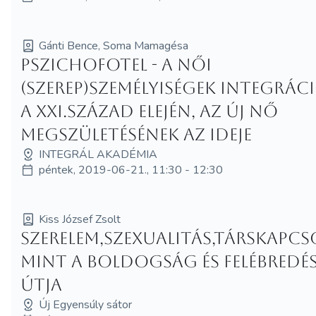
Gánti Bence, Soma Mamagésa
Pszichofotel - A női
(szerep)személyiségek integrác
a XXI.század elején, az ÚJ NŐ
megszületésének az ideje
INTEGRÁL AKADÉMIA
péntek, 2019-06-21., 11:30 - 12:30
Kiss József Zsolt
Szerelem,szexualitás,társkapcs
mint a boldogság és felébredé
útja
Új Egyensúly sátor