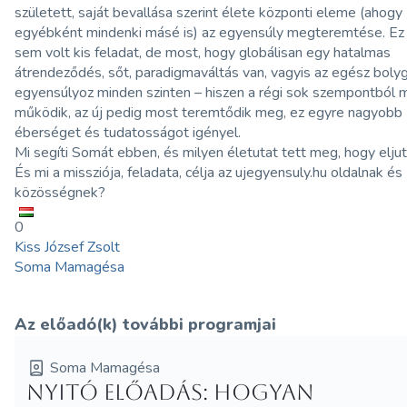
született, saját bevallása szerint élete központi eleme (ahogy
egyébként mindenki másé is) az egyensúly megteremtése. Ez
sem volt kis feladat, de most, hogy globálisan egy hatalmas
átrendeződés, sőt, paradigmaváltás van, vagyis az egész boly
egyensúlyoz minden szinten – hiszen a régi sok szempontból 
működik, az új pedig most teremtődik meg, ez egyre nagyobb
éberséget és tudatosságot igényel.
Mi segíti Somát ebben, és milyen életutat tett meg, hogy eljut
És mi a missziója, feladata, célja az ujegyensuly.hu oldalnak és
közösségnek?
0
Kiss József Zsolt
Soma Mamagésa
Az előadó(k) további programjai
Soma Mamagésa
Nyitó előadás: HOGYAN