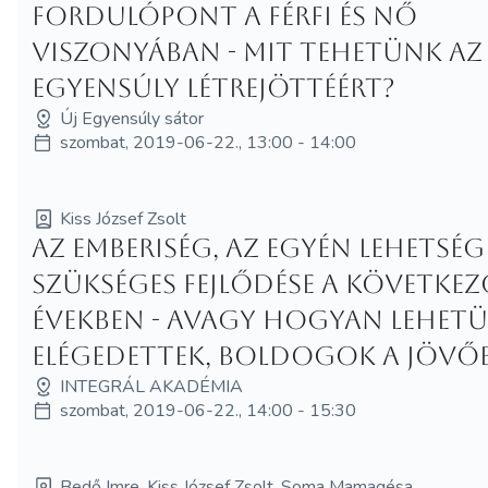
Fordulópont a férfi és nő
viszonyában - Mit tehetünk az
egyensúly létrejöttéért?
Új Egyensúly sátor
szombat, 2019-06-22., 13:00 - 14:00
Kiss József Zsolt
Az emberiség, az egyén lehetség
szükséges fejlődése a követke
években - avagy hogyan lehet
elégedettek, boldogok a jövő
INTEGRÁL AKADÉMIA
szombat, 2019-06-22., 14:00 - 15:30
Bedő Imre, Kiss József Zsolt, Soma Mamagésa