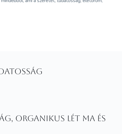
j mindebből, ami a szeretet, tudatosság, életöröm,
tudatosság
ág, organikus lét ma és