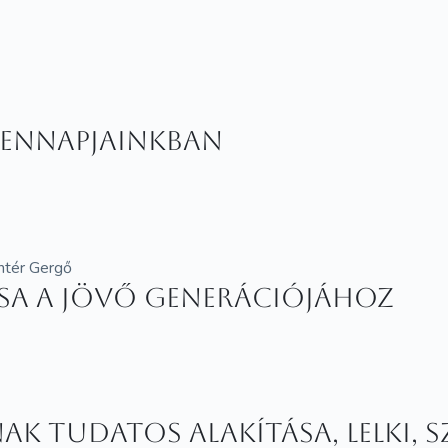
ennapjainkban
intér Gergő
lása a jövő generációjához
ak tudatos alakítása, lelki, 