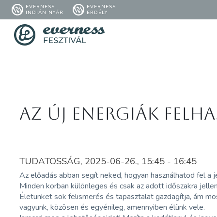
EVERNESS
EVERNESS
INDIÁN NYÁR
ERDÉLY
Az új energiák felh
TUDATOSSÁG, 2025-06-26., 15:45 - 16:45
Az előadás abban segít neked, hogyan használhatod fel a je
Minden korban különleges és csak az adott időszakra jelle
Életünket sok felismerés és tapasztalat gazdagítja, ám mos
vagyunk, közösen és egyénileg, amennyiben élünk vele.