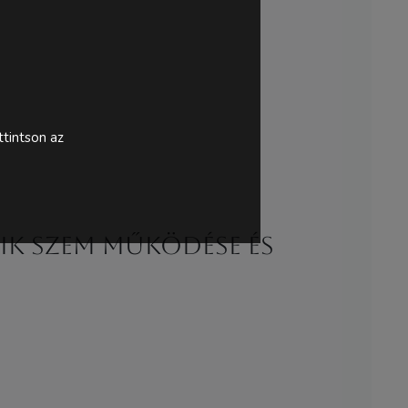
tintson az
DIK SZEM MŰKÖDÉSE ÉS