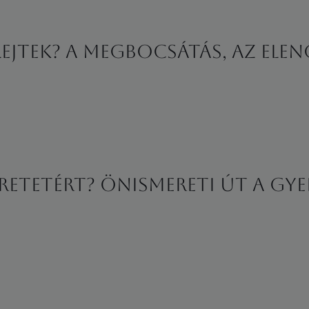
JTEK? A MEGBOCSÁTÁS, AZ ELENGE
ERETETÉRT? ÖNISMERETI ÚT A GY