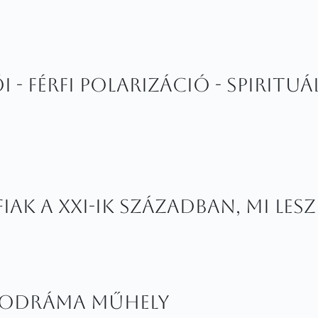
i - férfi polarizáció - spiritu
ak a XXI-ik században, mi lesz
hodráma műhely