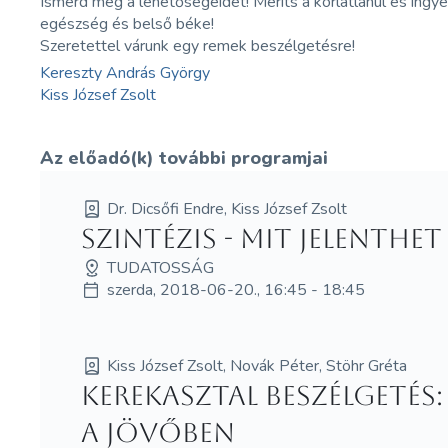
Ismerd meg a lehetőségeidet! Meríts a korlátlanul és ingye
egészség és belső béke!
Szeretettel várunk egy remek beszélgetésre!
Kereszty András György
Kiss József Zsolt
Az előadó(k) további programjai
Dr. Dicsőfi Endre, Kiss József Zsolt
Szintézis - Mit jelenthe
TUDATOSSÁG
szerda, 2018-06-20., 16:45 - 18:45
Kiss József Zsolt, Novák Péter, Stöhr Gréta
Kerekasztal beszélgetés
a jövőben