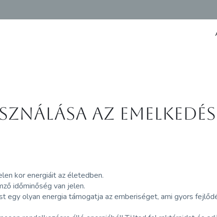
asználása az emelkedé
len kor energiáit az életedben.
mző időminőség van jelen.
t egy olyan energia támogatja az emberiséget, ami gyors fejlődés