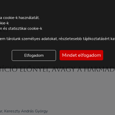
a cookie-k használatát.
kie-k
el?
és statisztikai cookie-k
m tárolunk személyes adatokat, részletesebb tájékoztatásért kat
Mindet elfogadom
Elfogadom
TUÍCIÓ ELŐNYEI, AVAGY A HARMA
Kaur, Kereszty András György