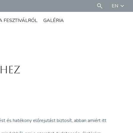
EN
A FESZTIVÁLRÓL
GALÉRIA
shez
t és hatékony előrejutást biztosít, abban amiért itt