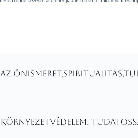
nesen rendelkezésre álló energiából! Töltsd fel raktáraidat és ad
t az önismeret,spiritualitás,
: környezetvédelem, tudatoss