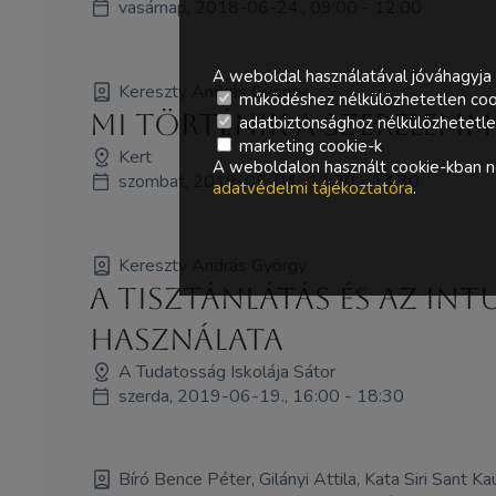
vasárnap, 2018-06-24., 09:00 - 12:00
A weboldal használatával jóváhagyja 
Kereszty András György
működéshez nélkülözhetetlen coo
Mi történik a Szerelemm
adatbiztonsághoz nélkülözhetetlen 
marketing cookie-k
Kert
A weboldalon használt cookie-kban ne
szombat, 2019-05-04., 13:30 - 14:30
adatvédelmi tájékoztatóra
.
Kereszty András György
A TISZTÁNLÁTÁS ÉS AZ IN
HASZNÁLATA
A Tudatosság Iskolája Sátor
szerda, 2019-06-19., 16:00 - 18:30
Bíró Bence Péter, Gilányi Attila, Kata Siri Sant 