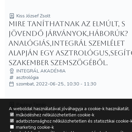
Kiss József Zsolt
Mire taníthatnak az elmúlt, s
jövendő járványok,háborúk?
Analógiás,integrál szemlélet
alapján egy asztrológus,segí
szakember szemszögéből.
INTEGRÁL AKADÉMIA
asztrológia
szombat, 2022-06-25., 10:30 - 11:30
Paulinyi Tamás
A weboldal használatával jóváhagyja a cookie-k használatát.
Tudat és egészség
működéshez nélkülözhetetlen cookie-k
TUDATOSSÁG
adatbiztonsághoz nélkülözhetetlen és statisztikai cookie-
tanfolyam
marketing cookie-k