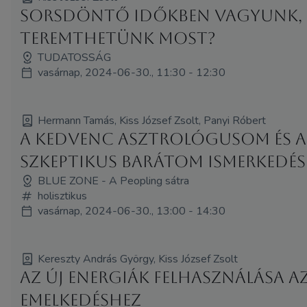
Sorsdöntő időkben vagyunk, 
teremthetünk most?
TUDATOSSÁG
vasárnap, 2024-06-30., 11:30 - 12:30
Hermann Tamás, Kiss József Zsolt, Panyi Róbert
A kedvenc asztrológusom és a
szkeptikus barátom ismerkedés
BLUE ZONE - A Peopling sátra
holisztikus
vasárnap, 2024-06-30., 13:00 - 14:30
Kereszty András György, Kiss József Zsolt
Az új energiák felhasználása a
emelkedéshez