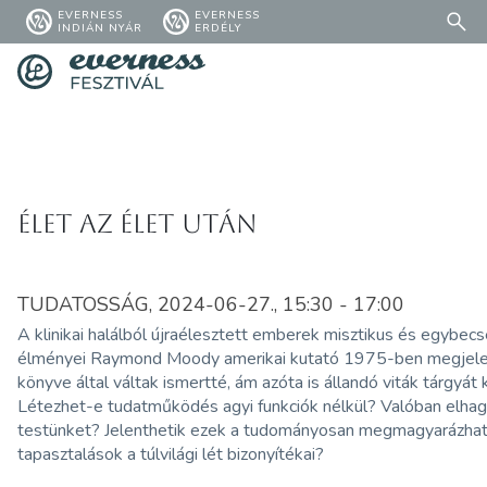
EVERNESS
EVERNESS
INDIÁN NYÁR
ERDÉLY
Élet az élet után
TUDATOSSÁG, 2024-06-27., 15:30 - 17:00
A klinikai halálból újraélesztett emberek misztikus és egybec
élményei Raymond Moody amerikai kutató 1975-ben megjel
könyve által váltak ismertté, ám azóta is állandó viták tárgyát 
Létezhet-e tudatműködés agyi funkciók nélkül? Valóban elhag
testünket? Jelenthetik ezek a tudományosan megmagyarázhat
tapasztalások a túlvilági lét bizonyítékai?