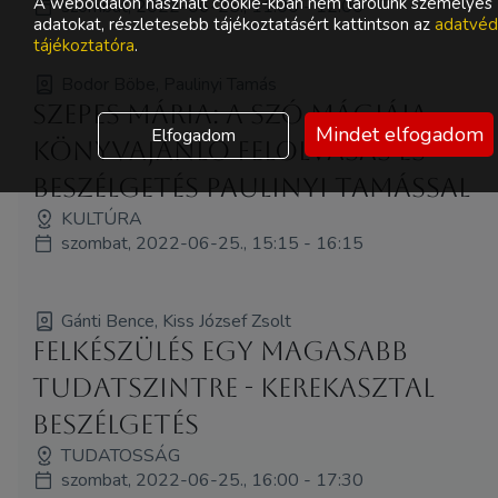
A weboldalon használt cookie-kban nem tárolunk személyes
szombat, 2022-06-25., 11:00 - 12:00
adatokat, részletesebb tájékoztatásért kattintson az
adatvéd
tájékoztatóra
.
Bodor Böbe, Paulinyi Tamás
Szepes Mária: A szó mágiája -
Mindet elfogadom
Elfogadom
könyvajánló felolvasás és
beszélgetés Paulinyi Tamással
KULTÚRA
szombat, 2022-06-25., 15:15 - 16:15
Gánti Bence, Kiss József Zsolt
Felkészülés egy magasabb
tudatszintre - kerekasztal
beszélgetés
TUDATOSSÁG
szombat, 2022-06-25., 16:00 - 17:30