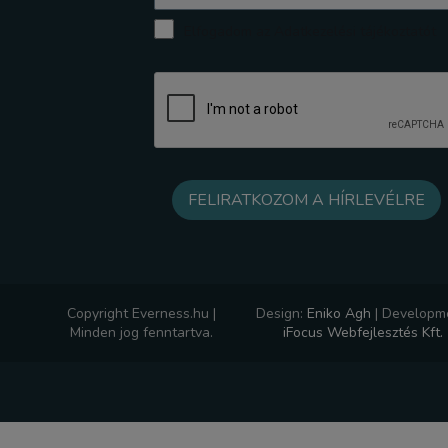
Elfogadom az Adatkezelési tájékoztatót
Copyright Everness.hu |
Design:
Eniko Agh
|
Developme
Minden jog fenntartva.
iFocus Webfejlesztés Kft.