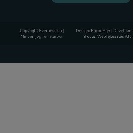
Copyright Everness.hu |
Design:
Eniko Agh
|
Developme
Minden jog fenntartva.
iFocus Webfejlesztés Kft.