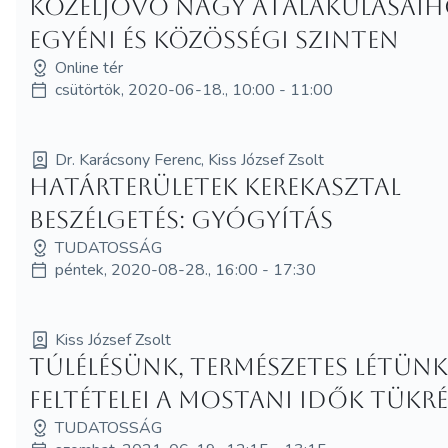
közeljövő nagy átalakulásaih
egyéni és közösségi szinten
Online tér
csütörtök, 2020-06-18., 10:00 - 11:00
Dr. Karácsony Ferenc, Kiss József Zsolt
Határterületek kerekasztal
beszélgetés: Gyógyítás
TUDATOSSÁG
péntek, 2020-08-28., 16:00 - 17:30
Kiss József Zsolt
Túlélésünk, természetes létün
feltételei a mostani idők tükr
TUDATOSSÁG