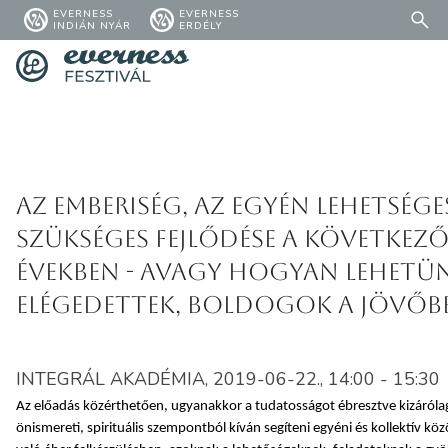
EVERNESS
EVERNESS
INDIÁN NYÁR
ERDÉLY
Az emberiség, az egyén lehetsége
szükséges fejlődése a következ
években - avagy hogyan lehetü
elégedettek, boldogok a jövőb
INTEGRÁL AKADÉMIA, 2019-06-22., 14:00 - 15:30
Az előadás közérthetően, ugyanakkor a tudatosságot ébresztve kizáróla
önismereti, spirituális szempontból kíván segíteni egyéni és kollektív kö