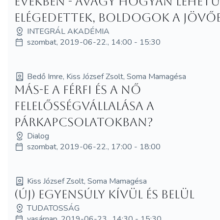
években - avagy hogyan lehet
elégedettek, boldogok a jövő
INTEGRÁL AKADÉMIA
szombat, 2019-06-22., 14:00 - 15:30
Bedő Imre, Kiss József Zsolt, Soma Mamagésa
Más-e a férfi és a nő
felelősségvállalása a
párkapcsolatokban?
Dialog
szombat, 2019-06-22., 17:00 - 18:00
Kiss József Zsolt, Soma Mamagésa
(Új) Egyensúly kívül és belül
TUDATOSSÁG
vasárnap, 2019-06-23., 14:30 - 15:30