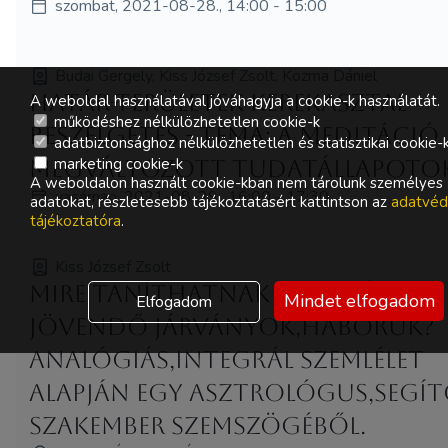
szombat, 2021-08-28., 14:00 - 15:00
Budai Gergely, Kiss József Zsolt, Kozma Dániel
Határ-területek kerekasztal
A weboldal használatával jóváhagyja a cookie-k használatát.
működéshez nélkülözhetetlen cookie-k
beszélgetés - Téma: A meditáció 
adatbiztonsághoz nélkülözhetetlen és statisztikai cookie-
marketing cookie-k
megváltozott tudatállapotok
A weboldalon használt cookie-kban nem tárolunk személyes
vasárnap, 2021-08-29., 16:00 - 17:30
adatokat, részletesebb tájékoztatásért kattintson az
adatvéd
tájékoztatóra
.
Kiss József Zsolt
Mire taníthatnak az elmúlt, s
Mindet elfogadom
Elfogadom
jövendő járványok,háborúk?
Analógiás,integrál szemlélet
alapján egy asztrológus,segí
szakember szemszögéből.