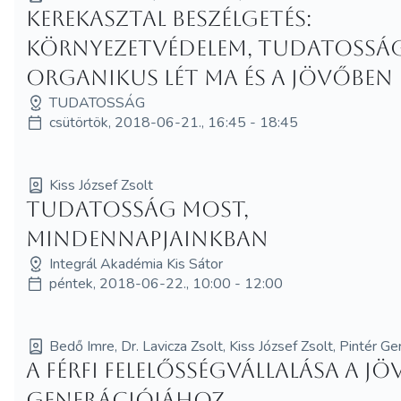
Kerekasztal beszélgetés:
környezetvédelem, tudatosság
organikus lét ma és a jövőben
TUDATOSSÁG
csütörtök, 2018-06-21., 16:45 - 18:45
Kiss József Zsolt
Tudatosság most,
mindennapjainkban
Integrál Akadémia Kis Sátor
péntek, 2018-06-22., 10:00 - 12:00
Bedő Imre, Dr. Lavicza Zsolt, Kiss József Zsolt, Pintér G
A férfi felelősségvállalása a j
generációjához