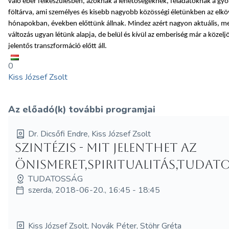
való éber felkészülésben, azoknak a lehetőségeknek, feladatoknak a gyö
föltárva, ami személyes és kisebb nagyobb közösségi életünkben az elk
hónapokban, években előttünk állnak. Mindez azért nagyon aktuális, me
változás ugyan létünk alapja, de belül és kívül az emberiség már a közel
jelentős transzformáció előtt áll.
0
Kiss József Zsolt
Az előadó(k) további programjai
Dr. Dicsőfi Endre, Kiss József Zsolt
Szintézis - Mit jelenthet az
önismeret,spiritualitás,tudat
TUDATOSSÁG
szerda, 2018-06-20., 16:45 - 18:45
Kiss József Zsolt, Novák Péter, Stöhr Gréta