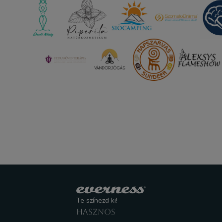
Te színezd ki!
HASZNOS