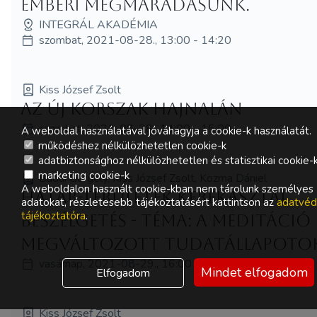
emberi megmaradásunk.
INTEGRÁL AKADÉMIA
szombat, 2021-08-28., 13:00 - 14:20
Kiss József Zsolt
Az új korszak hajnalán
szombat, 2021-08-28., 14:00 - 15:00
A weboldal használatával jóváhagyja a cookie-k használatát.
működéshez nélkülözhetetlen cookie-k
adatbiztonsághoz nélkülözhetetlen és statisztikai cookie-
marketing cookie-k
Budai Gergely, Kiss József Zsolt, Kozma Dániel
A weboldalon használt cookie-kban nem tárolunk személyes
Határ-területek kerekasztal
adatokat, részletesebb tájékoztatásért kattintson az
adatvéd
tájékoztatóra
.
beszélgetés - Téma: A meditáció 
megváltozott tudatállapotok
vasárnap, 2021-08-29., 16:00 - 17:30
Mindet elfogadom
Elfogadom
Kiss József Zsolt