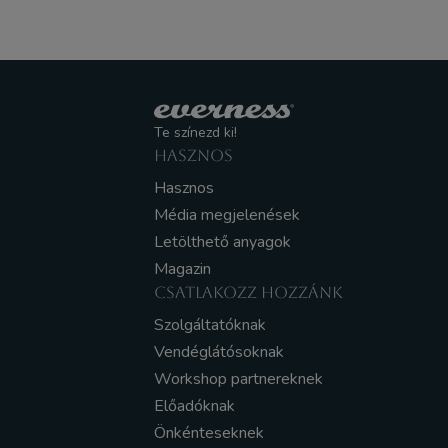
Te színezd ki!
HASZNOS
Hasznos
Média megjelenések
Letölthető anyagok
Magazin
CSATLAKOZZ HOZZÁNK
Szolgáltatóknak
Vendéglátósoknak
Workshop partnereknek
Előadóknak
Önkénteseknek