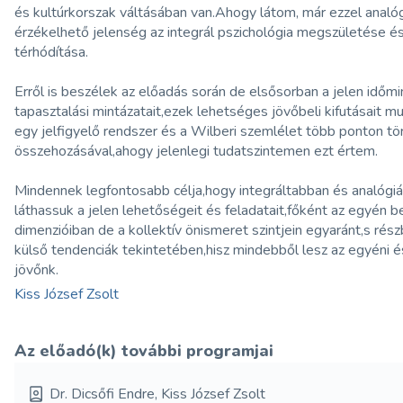
és kultúrkorszak váltásában van.Ahogy látom, már ezzel analó
érzékelhető jelenség az integrál pszichológia megszületése é
térhódítása.
Erről is beszélek az előadás során de elsősorban a jelen időm
tapasztalási mintázatait,ezek lehetséges jövőbeli kifutásait 
egy jelfigyelő rendszer és a Wilberi szemlélet több ponton tö
összehozásával,ahogy jelenlegi tudatszintemen ezt értem.
Mindennek legfontosabb célja,hogy integráltabban és analógi
láthassuk a jelen lehetőségeit és feladatait,főként az egyén b
dimenzióiban de a kollektív önismeret szintjein egyaránt,s rés
külső tendenciák tekintetében,hisz mindebből lesz az egyéni 
jövőnk.
Kiss József Zsolt
Az előadó(k) további programjai
Dr. Dicsőfi Endre, Kiss József Zsolt