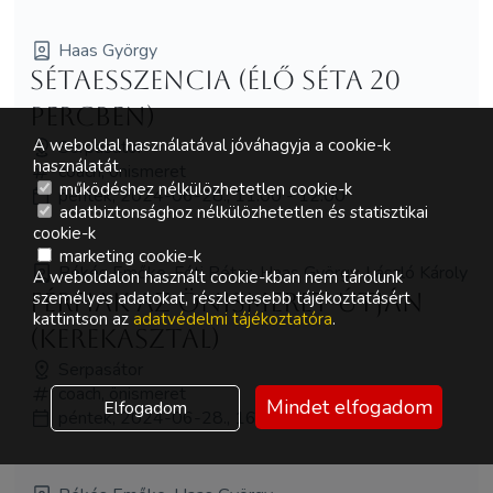
Haas György
Sétaesszencia (élő séta 20
percben)
A weboldal használatával jóváhagyja a cookie-k
Serpasátor
használatát.
coach, önismeret
működéshez nélkülözhetetlen cookie-k
péntek, 2024-06-28., 11:00 - 12:00
adatbiztonsághoz nélkülözhetetlen és statisztikai
cookie-k
marketing cookie-k
Békés Emőke, Fóti Péter, Haas György, László Károly
A weboldalon használt cookie-kban nem tárolunk
Férfiak az önismeret útján
személyes adatokat, részletesebb tájékoztatásért
kattintson az
adatvédelmi tájékoztatóra
.
(kerekasztal)
Serpasátor
coach, önismeret
Mindet elfogadom
Elfogadom
péntek, 2024-06-28., 16:30 - 18:00