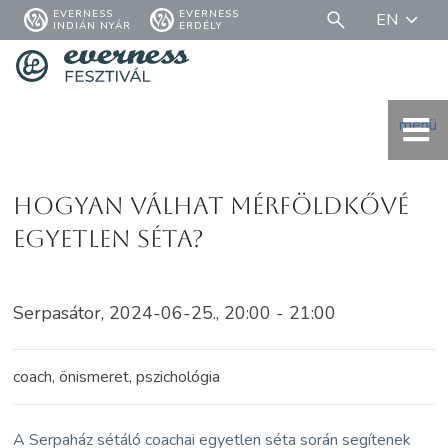
EVERNESS
EVERNESS
EN
INDIÁN NYÁR
ERDÉLY
menü
Hogyan válhat mérföldkővé
egyetlen séta?
Serpasátor, 2024-06-25., 20:00 - 21:00
coach, önismeret, pszichológia
A Serpaház sétáló coachai egyetlen séta során segítenek