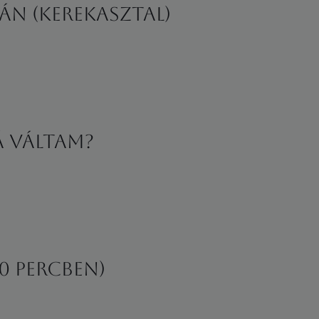
án (kerekasztal)
á váltam?
20 percben)