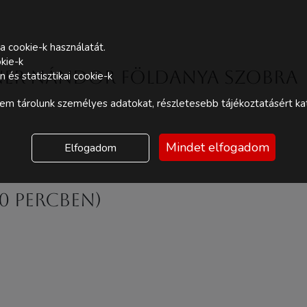
a cookie-k használatát.
kie-k
gner Nándor Földanya szobra
és statisztikai cookie-k
m tárolunk személyes adatokat, részletesebb tájékoztatásért kat
Mindet elfogadom
Elfogadom
20 percben)