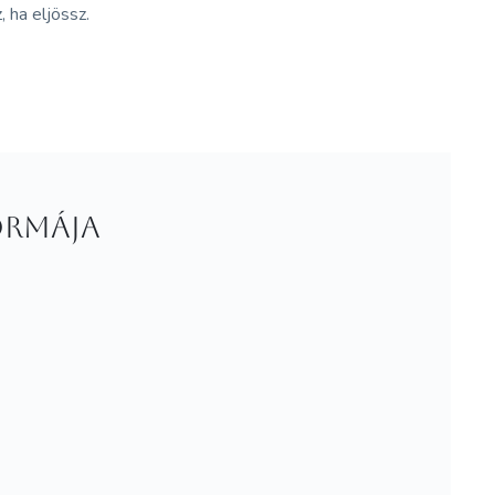
, ha eljössz.
ormája