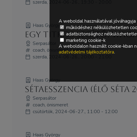
szerda, 2024-06-26., 19:30 - 20:00
A weboldal használatával jóváhagyja 
Haas György
működéshez nélkülözhetetlen coo
Egy titkos segítő: Wa
adatbiztonsághoz nélkülözhetetlen 
marketing cookie-k
Serpasátor
A weboldalon használt cookie-kban ne
coach, önismeret, tanfolyam
adatvédelmi tájékoztatóra
.
szerda, 2024-06-26., 20:00 - 21:00
Haas György
Sétaesszencia (élő séta 
Serpasátor
coach, önismeret
csütörtök, 2024-06-27., 11:00 - 12:00
Haas György