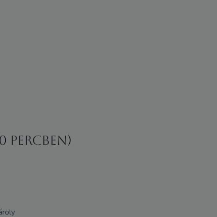
20 percben)
ároly