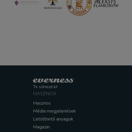
Te színezd ki!
HASZNOS
Hasznos
Média megjelenések
Letölthető anyagok
Magazin