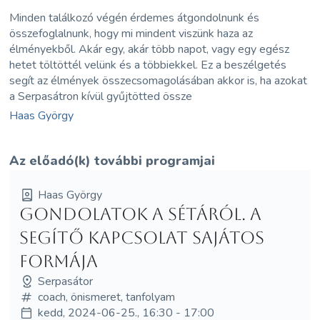
Minden találkozó végén érdemes átgondolnunk és
összefoglalnunk, hogy mi mindent viszünk haza az
élményekből. Akár egy, akár több napot, vagy egy egész
hetet töltöttél velünk és a többiekkel. Ez a beszélgetés
segít az élmények összecsomagolásában akkor is, ha azokat
a Serpasátron kívül gyűjtötted össze
Haas György
Az előadó(k) további programjai
Haas György
Gondolatok a sétáról. A
segítő kapcsolat sajátos
formája
Serpasátor
coach, önismeret, tanfolyam
kedd, 2024-06-25., 16:30 - 17:00