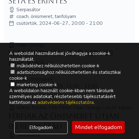
Séta és érintés
Serpasátor
coach, önismeret, tanfolyam
csütörtök, 2024-06-27., 20:00 - 21:00
Haas György
Sétaesszencia (élő séta 20
A weboldal használatával jóváhagyja a cookie-k
használatát.
percben)
működéshez nélkülözhetetlen cookie-k
Serpasátor
adatbiztonsághoz nélkülözhetetlen és statisztikai
cookie-k
coach, önismeret
marketing cookie-k
péntek, 2024-06-28., 11:00 - 12:00
A weboldalon használt cookie-kban nem tárolunk
személyes adatokat, részletesebb tájékoztatásért
kattintson az
adatvédelmi tájékoztatóra
.
Békés Emőke, Fóti Péter, Haas György, László Károly
Férfiak az önismeret útján
(kerekasztal)
Mindet elfogadom
Elfogadom
Serpasátor