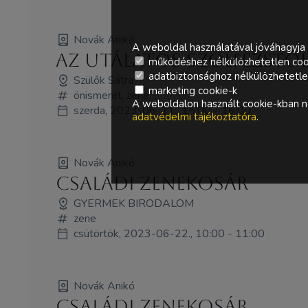
Novák Anikó
A weboldal használatával jóváhagyja 
Az utálatos szolfézstól
működéshez nélkülözhetetlen coo
adatbiztonsághoz nélkülözhetetlen 
Szülők Sátra
marketing cookie-k
önismeret, zene
A weboldalon használt cookie-kban ne
szerda, 2023-06-21., 15:00 - 16:00
adatvédelmi tájékoztatóra
.
Novák Anikó
Családi zenekosár
GYERMEK BIRODALOM
zene
csütörtök, 2023-06-22., 10:00 - 11:00
Novák Anikó
Családi zenekosár