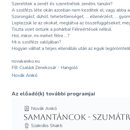
Szeretitek a zenét és szeretnétek zenélni, tanulni?
A szolfézs léte okán azonban nem kezditek el, vagy abba a
Szorongást, dühöt, tehetetlenséget, … ellenérzést, … gyom
Leplezzük le az okokat, meglátva az összefüggéseket; megsz
Tiszta vizet öntünk a pohárba! Félreértések nélkül.
Hol, mikor, mi mehet félre …?
Mi is szolfézs valójában?
Hogyan válhat a teljes ellenállás után az egyik legörömtel
novakaniko.eu
FB: Családi Zenekosár - Hangoló
Novák Anikó
Az előadó(k) további programjai
Novák Anikó
Samantáncok - Szumát
Szakrális Shakti