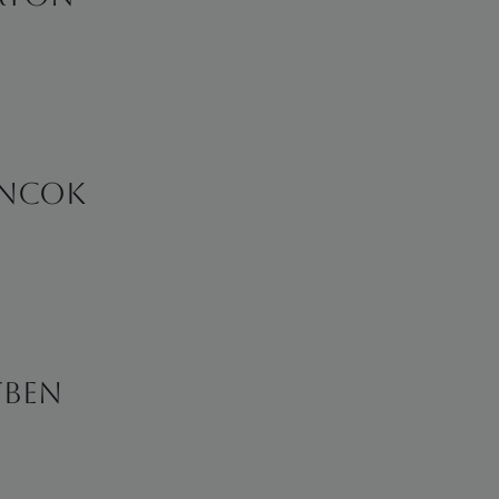
áncok
tben