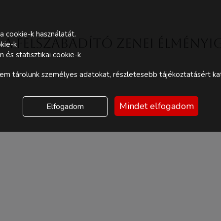
a cookie-k használatát.
 a felszabadító zenei élményi
kie-k
és statisztikai cookie-k
m tárolunk személyes adatokat, részletesebb tájékoztatásért kat
Mindet elfogadom
Elfogadom