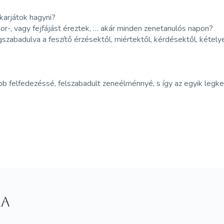
karjátok hagyni?
or-, vagy fejfájást éreztek, … akár minden zenetanulós napon?
abadulva a feszítő érzésektől, miértektől, kérdésektől, kételyek
ibb felfedezéssé, felszabadult zeneélménnyé, s így az egyik legke
ra