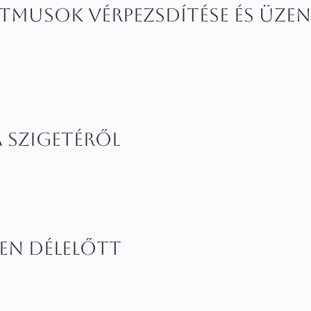
itmusok vérpezsdítése és üzen
szigetéről
en délelőtt