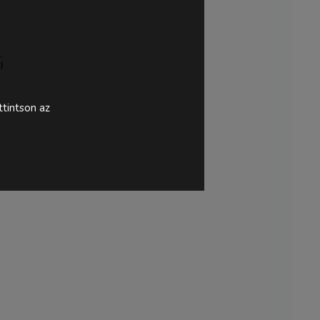
g
tintson az