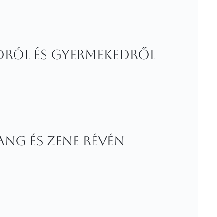
dról és gyermekedről
ang és zene révén