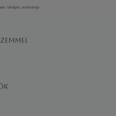
lyam, terápia, workshop
szemmel
ök