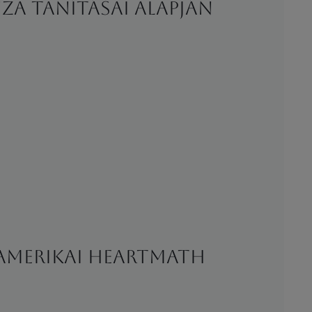
za tanításai alapján
 amerikai HeartMath