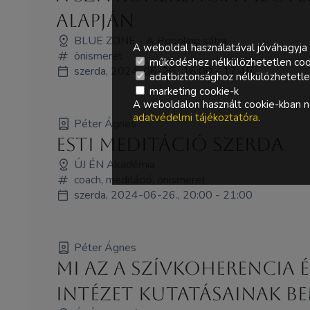
alapján
BLUE ZONE - A Peopling sátra
A weboldal használatával jóváhagyja 
önismeret
működéshez nélkülözhetetlen coo
szerda, 2024-06-26., 16:00 - 17:45
adatbiztonsághoz nélkülözhetetlen 
marketing cookie-k
A weboldalon használt cookie-kban ne
adatvédelmi tájékoztatóra
.
Péter Ágnes
Esti Meditáció Szerda
ÚJ ÉN Akadémia
coach, meditáció, önismeret
szerda, 2024-06-26., 20:00 - 21:00
Péter Ágnes
Mi az a szívkoherencia 
Intézet kutatásainak b