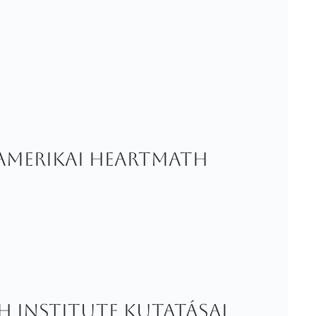
 amerikai HeartMath
h Institute kutatásai