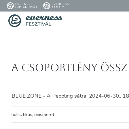
EVERNESS
EVERNESS
INDIÁN NYÁR
ERDÉLY
A Csoportlény öss
BLUE ZONE - A Peopling sátra, 2024-06-30., 18
holisztikus, önismeret