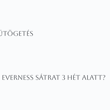
sütögetés
verness sátrat 3 hét alatt?