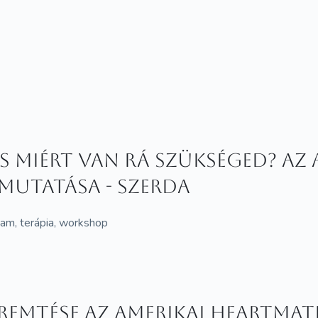
és miért van rá szükséged? Az
mutatása - Szerda
lyam, terápia, workshop
remtése az amerikai HeartMat