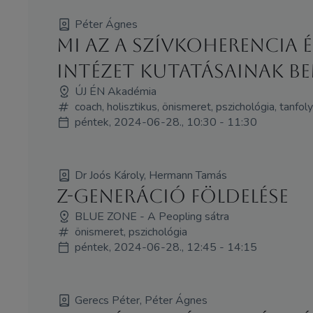
Péter Ágnes
Mi az a szívkoherencia 
Intézet kutatásainak be
ÚJ ÉN Akadémia
coach, holisztikus, önismeret, pszichológia, tanfo
péntek, 2024-06-28., 10:30 - 11:30
Dr Joós Károly, Hermann Tamás
Z-Generáció földelése
BLUE ZONE - A Peopling sátra
önismeret, pszichológia
péntek, 2024-06-28., 12:45 - 14:15
Gerecs Péter, Péter Ágnes