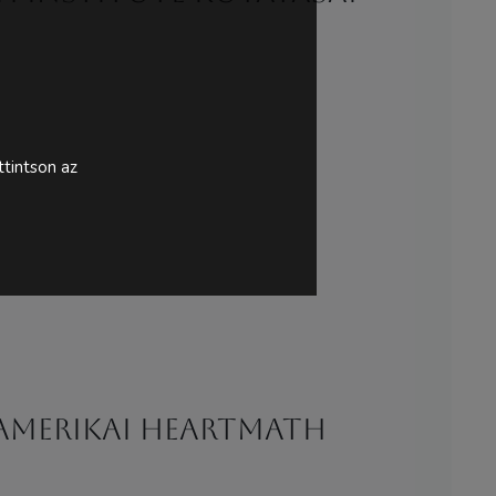
tintson az
 amerikai HeartMath