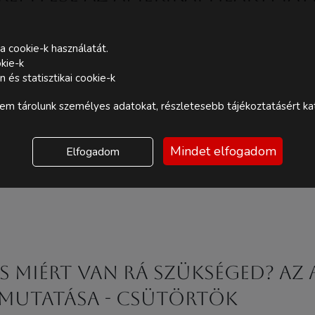
a cookie-k használatát.
kie-k
és statisztikai cookie-k
m tárolunk személyes adatokat, részletesebb tájékoztatásért kat
Mindet elfogadom
Elfogadom
és miért van rá szükséged? Az
emutatása - Csütörtök