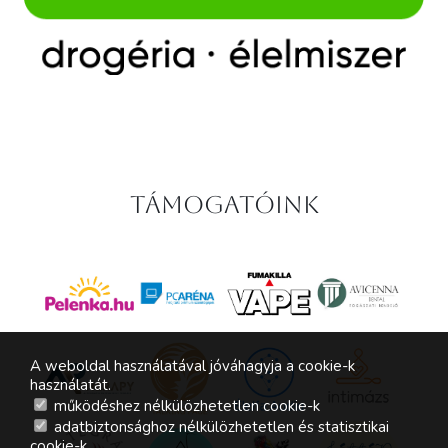
Támogatóink
A weboldal használatával jóváhagyja a cookie-k
használatát.
működéshez nélkülözhetetlen cookie-k
adatbiztonsághoz nélkülözhetetlen és statisztikai
cookie-k