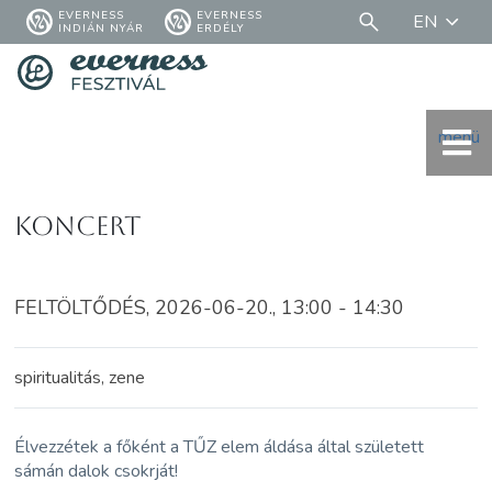
EVERNESS
EVERNESS
EN
INDIÁN NYÁR
ERDÉLY
menü
Koncert
FELTÖLTŐDÉS, 2026-06-20., 13:00 - 14:30
spiritualitás, zene
Élvezzétek a főként a TŰZ elem áldása által született
sámán dalok csokrját!