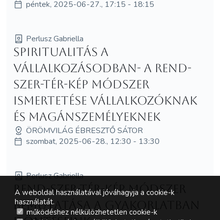
péntek, 2025-06-27., 17:15 - 18:15
Perlusz Gabriella
Spiritualitás a
vállalkozásodban- A Rend-
Szer-Tér-Kép módszer
ismertetése vállalkozóknak
és magánszemélyeknek
ÖRÖMVILÁG ÉBRESZTŐ SÁTOR
szombat, 2025-06-28., 12:30 - 13:30
Perlusz Gabriella
Rend-Szer-Tér-Kép módszer
A weboldal használatával jóváhagyja a cookie-k
használatát.
bemutatása a gyakorlatban
működéshez nélkülözhetetlen cookie-k