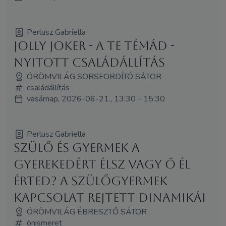
Perlusz Gabriella
Jolly Joker - A Te témád -
Nyitott családállítás
ÖRÖMVILÁG SORSFORDÍTÓ SÁTOR
családállítás
vasárnap, 2026-06-21., 13:30 - 15:30
Perlusz Gabriella
Szülő és gyermek A
gyerekedért élsz vagy ő él
érted? A szülőgyermek
kapcsolat rejtett dinamikái
ÖRÖMVILÁG ÉBRESZTŐ SÁTOR
önismeret