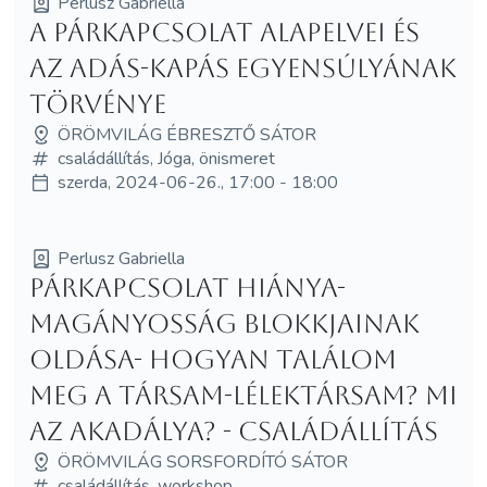
Perlusz Gabriella
A párkapcsolat alapelvei és
az adás-kapás egyensúlyának
törvénye
ÖRÖMVILÁG ÉBRESZTŐ SÁTOR
családállítás, Jóga, önismeret
szerda, 2024-06-26., 17:00 - 18:00
Perlusz Gabriella
Párkapcsolat hiánya-
magányosság blokkjainak
oldása- Hogyan találom
meg a társam-lélektársam? Mi
az akadálya? - családállítás
ÖRÖMVILÁG SORSFORDÍTÓ SÁTOR
családállítás, workshop