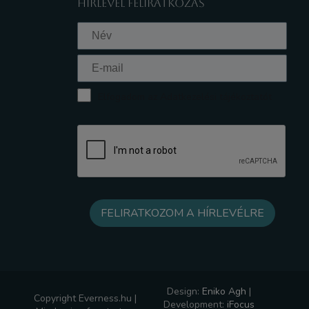
HÍRLEVÉL FELIRATKOZÁS
Elfogadom az Adatkezelési tájékoztatót
Design:
Eniko Agh
|
Copyright Everness.hu |
Development:
iFocus