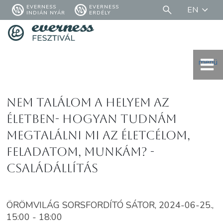
EVERNESS
EVERNESS
EN
INDIÁN NYÁR
ERDÉLY
menü
Nem találom a helyem az
életben- Hogyan tudnám
megtalálni mi az életcélom,
feladatom, munkám? -
családállítás
ÖRÖMVILÁG SORSFORDÍTÓ SÁTOR, 2024-06-25.,
15:00 - 18:00