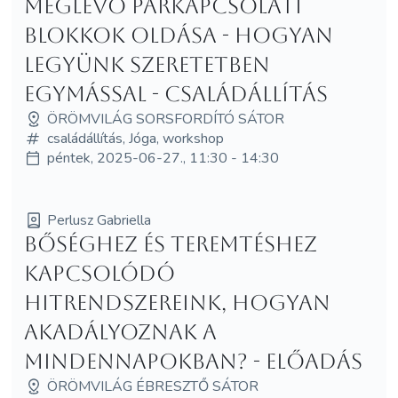
Meglévő párkapcsolati
blokkok oldása - Hogyan
legyünk szeretetben
egymással - családállítás
ÖRÖMVILÁG SORSFORDÍTÓ SÁTOR
családállítás, Jóga, workshop
péntek, 2025-06-27., 11:30 - 14:30
Perlusz Gabriella
Bőséghez és teremtéshez
kapcsolódó
hitrendszereink, hogyan
akadályoznak a
mindennapokban? - előadás
ÖRÖMVILÁG ÉBRESZTŐ SÁTOR