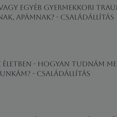
vagy egyéb gyermekkori tra
ak, apámnak? - családállítás
z életben - Hogyan tudnám me
unkám? - családállítás