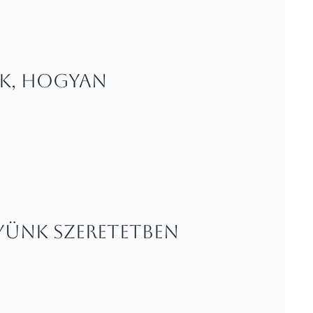
nk, hogyan
yünk szeretetben