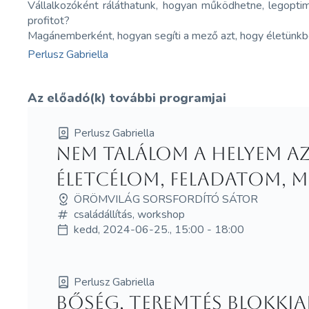
Vállalkozóként ráláthatunk, hogyan működhetne, legopti
profitot?
Magánemberként, hogyan segíti a mező azt, hogy életünk
Perlusz Gabriella
Az előadó(k) további programjai
Perlusz Gabriella
Nem találom a helyem a
életcélom, feladatom, m
ÖRÖMVILÁG SORSFORDÍTÓ SÁTOR
családállítás, workshop
kedd, 2024-06-25., 15:00 - 18:00
Perlusz Gabriella
Bőség, teremtés blokkja