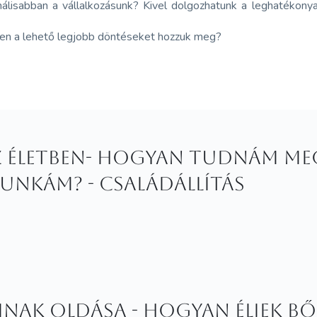
málisabban a vállalkozásunk? Kivel dolgozhatunk a leghatékon
ben a lehető legjobb döntéseket hozzuk meg?
z életben- Hogyan tudnám meg
unkám? - családállítás
inak oldása - Hogyan éljek bő