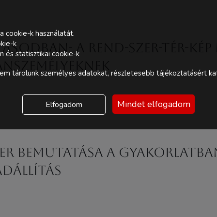
a cookie-k használatát.
kie-k
ozásodban- A Rend-Szer-Tér-Ké
és statisztikai cookie-k
ánszemélyeknek
m tárolunk személyes adatokat, részletesebb tájékoztatásért kat
Mindet elfogadom
Elfogadom
zer bemutatása a gyakorlatb
ádállítás