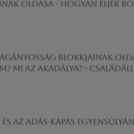
inak oldása - Hogyan éljek bő
magányosság blokkjainak old
? Mi az akadálya? - családáll
i és az adás-kapás egyensúlyá