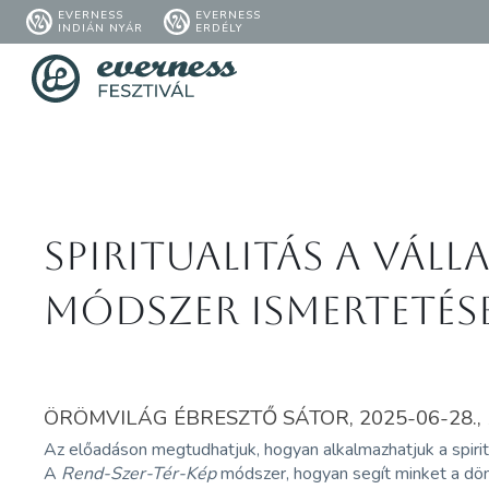
EVERNESS
EVERNESS
INDIÁN NYÁR
ERDÉLY
Spiritualitás a vál
módszer ismertetés
ÖRÖMVILÁG ÉBRESZTŐ SÁTOR, 2025-06-28., 1
Az előadáson megtudhatjuk, hogyan alkalmazhatjuk a spir
A
Rend-Szer-Tér-Kép
módszer, hogyan segít minket a dön