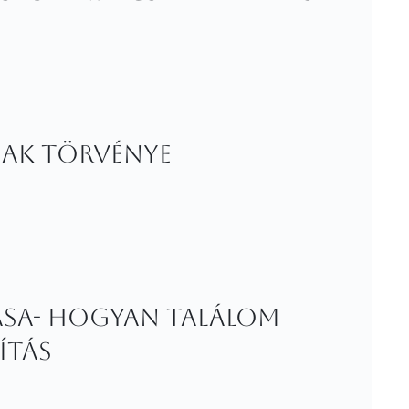
nak törvénye
ása- Hogyan találom
ítás