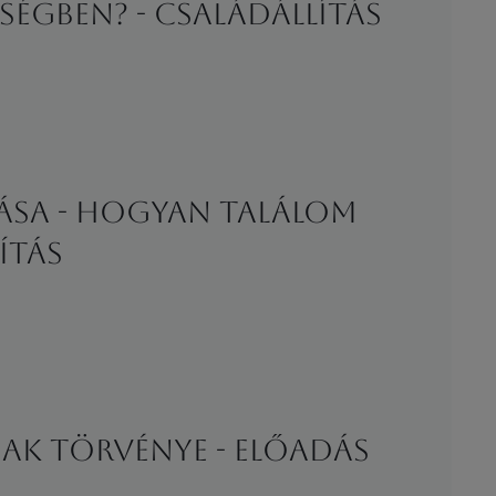
ségben? - családállítás
ása - Hogyan találom
ítás
nak törvénye - előadás