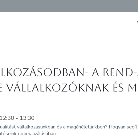
lalkozásodban- A Rend-
e vállalkozóknak és 
2:30 - 13:30
itualitást vállalkozásunkban és a magánéletünkben? Hogyan seg
téseink optimalizálásában.