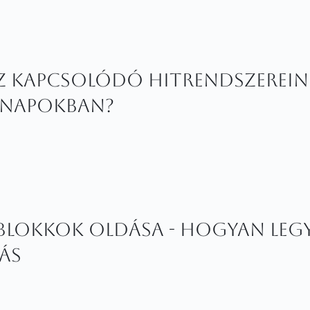
z kapcsolódó hitrendszerei
nnapokban?
blokkok oldása - Hogyan leg
tás