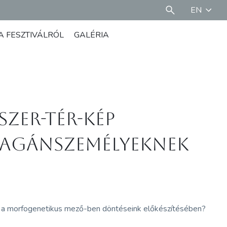
EN
A FESZTIVÁLRÓL
GALÉRIA
Szer-Tér-Kép
magánszemélyeknek
ít a morfogenetikus mező-ben döntéseink előkészítésében?