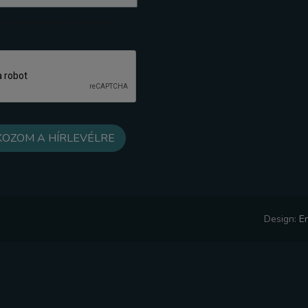
z Adatkezelési tájékoztatót
Design:
E