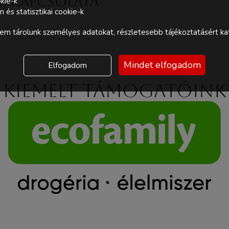
nk kapcsolata
kie-k
és statisztikai cookie-k
m tárolunk személyes adatokat, részletesebb tájékoztatásért kat
Mindet elfogadom
Elfogadom
Kiemelt támogatóink