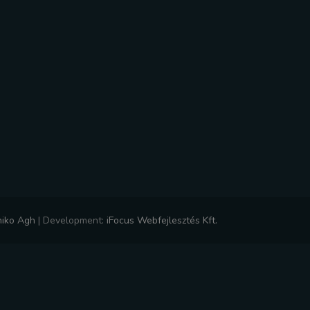
niko Agh
|
Development:
iFocus Webfejlesztés Kft.