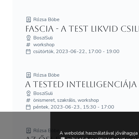
Rózsa Böbe
Fascia - A test likvid cs
BosziSuli
workshop
csütörtök, 2023-06-22., 17:00 - 19:00
Rózsa Böbe
A tested intelligenciája
BosziSuli
önismeret, szakrális, workshop
péntek, 2023-06-23., 15:30 - 17:00
Rózsa Böbe
A weboldal használatával jóváhagyja 