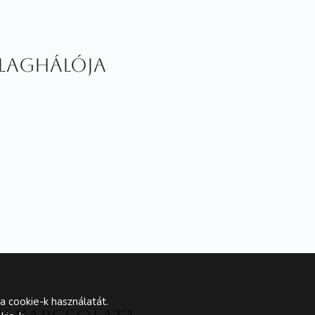
illaghálója
a cookie-k használatát.