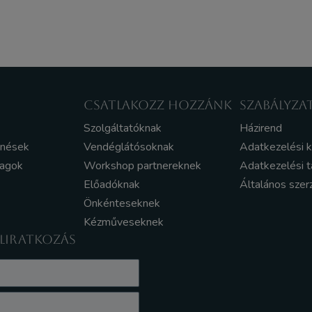
CSATLAKOZZ HOZZÁNK
SZABÁLYZA
Szolgáltatóknak
Házirend
enések
Vendéglátósoknak
Adatkezelési 
yagok
Workshop partnereknek
Adatkezelési t
Előadóknak
Általános szer
Önkénteseknek
Kézműveseknek
ELIRATKOZÁS