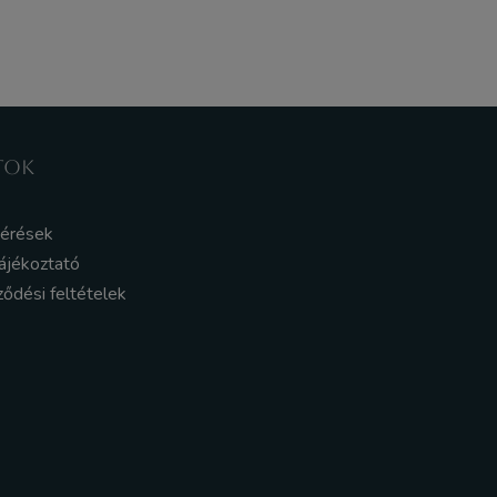
TOK
kérések
ájékoztató
ződési feltételek