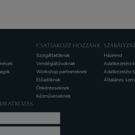
CSATLAKOZZ HOZZÁNK
SZABÁLYZA
Szolgáltatóknak
Házirend
enések
Vendéglátósoknak
Adatkezelési 
yagok
Workshop partnereknek
Adatkezelési t
Előadóknak
Általános szer
Önkénteseknek
Kézműveseknek
ELIRATKOZÁS