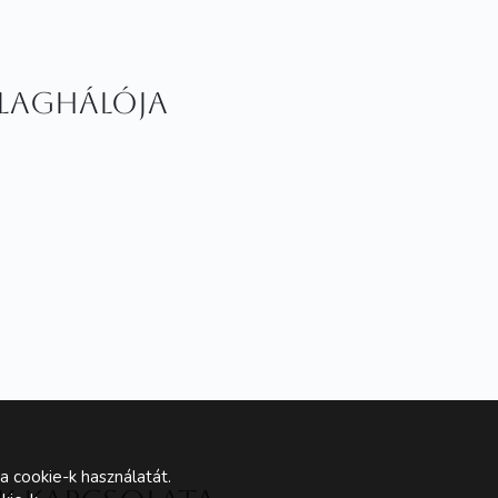
illaghálója
a cookie-k használatát.