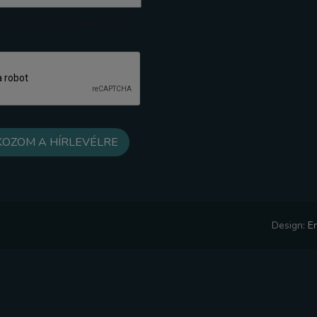
z Adatkezelési tájékoztatót
Design:
E