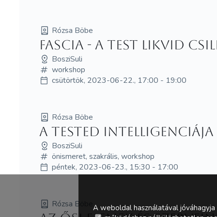
Rózsa Böbe
Fascia - A test likvid cs
BosziSuli
workshop
csütörtök, 2023-06-22., 17:00 - 19:00
Rózsa Böbe
A tested intelligenciája
BosziSuli
önismeret, szakrális, workshop
péntek, 2023-06-23., 15:30 - 17:00
Rózsa Böbe
A weboldal használatával jóváhagyja 