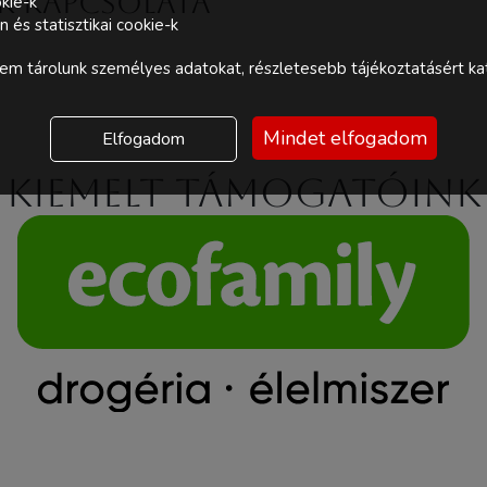
nk kapcsolata
kie-k
és statisztikai cookie-k
m tárolunk személyes adatokat, részletesebb tájékoztatásért kat
Mindet elfogadom
Elfogadom
Kiemelt támogatóink