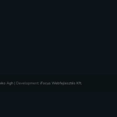
niko Agh
|
Development:
iFocus Webfejlesztés Kft.