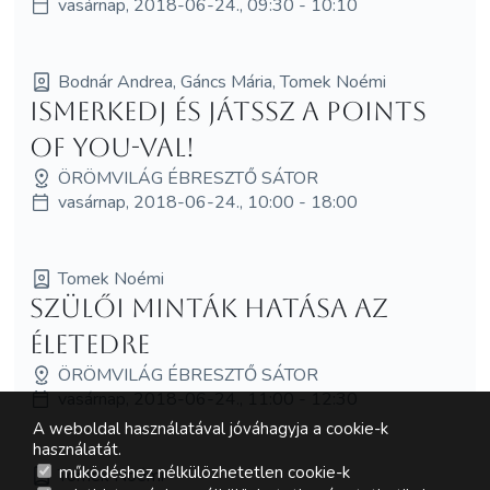
vasárnap, 2018-06-24., 09:30 - 10:10
Bodnár Andrea, Gáncs Mária, Tomek Noémi
Ismerkedj és játssz a Points
of You-val!
ÖRÖMVILÁG ÉBRESZTŐ SÁTOR
vasárnap, 2018-06-24., 10:00 - 18:00
Tomek Noémi
Szülői minták hatása az
életedre
ÖRÖMVILÁG ÉBRESZTŐ SÁTOR
vasárnap, 2018-06-24., 11:00 - 12:30
A weboldal használatával jóváhagyja a cookie-k
használatát.
működéshez nélkülözhetetlen cookie-k
Tomek Noémi