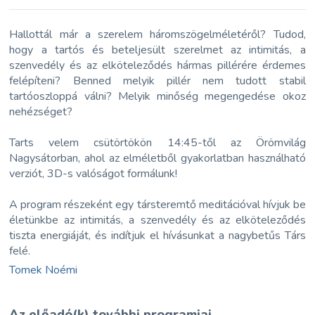
Hallottál már a szerelem háromszögelméletéről? Tudod,
hogy a tartós és beteljesült szerelmet az intimitás, a
szenvedély és az elköteleződés hármas pillérére érdemes
felépíteni? Benned melyik pillér nem tudott stabil
tartóoszloppá válni? Melyik minőség megengedése okoz
nehézséget?
Tarts velem csütörtökön 14:45-től az Örömvilág
Nagysátorban, ahol az elméletből gyakorlatban használható
verziót, 3D-s valóságot formálunk!
A program részeként egy társteremtő meditációval hívjuk be
életünkbe az intimitás, a szenvedély és az elköteleződés
tiszta energiáját, és indítjuk el hívásunkat a nagybetűs Társ
felé.
Tomek Noémi
Az előadó(k) további programjai