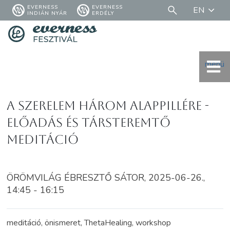
EVERNESS
EVERNESS
EN
INDIÁN NYÁR
ERDÉLY
menü
A szerelem három alappillére -
előadás és társteremtő
meditáció
ÖRÖMVILÁG ÉBRESZTŐ SÁTOR, 2025-06-26.,
14:45 - 16:15
meditáció, önismeret, ThetaHealing, workshop