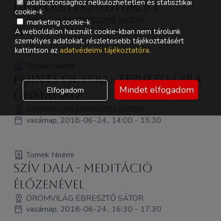
adatbiztonsághoz nélkülözhetetlen és statisztikai
Újjszületés meditáció
cookie-k
ÖRÖMVILÁG ÉBRESZTŐ SÁTOR
marketing cookie-k
vasárnap, 2018-06-24., 12:30 - 13:00
A weboldalon használt cookie-kban nem tárolunk
személyes adatokat, részletesebb tájékoztatásért
kattintson az
adatvédelmi tájékoztatóra
.
Tomek Noémi
Points of You - Tervezd újra
Mindet elfogadom
Elfogadom
Önmagad!
ÖRÖMVILÁG ÉBRESZTŐ SÁTOR
vasárnap, 2018-06-24., 14:00 - 15:30
Tomek Noémi
Szív dala - meditáció
élőzenével
ÖRÖMVILÁG ÉBRESZTŐ SÁTOR
vasárnap, 2018-06-24., 16:30 - 17:30