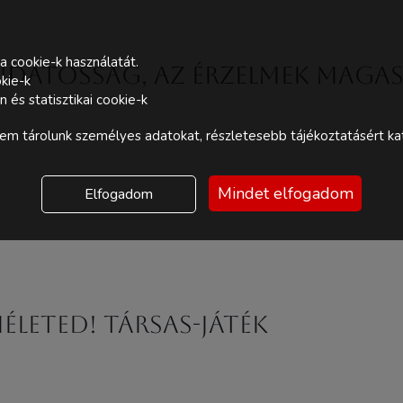
a cookie-k használatát.
 Tudatosság, az érzelmek maga
kie-k
és statisztikai cookie-k
m tárolunk személyes adatokat, részletesebb tájékoztatásért kat
Mindet elfogadom
Elfogadom
életED! Társas-játék