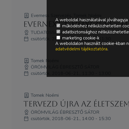
Everness Szervezés, Tomek Noémi
A weboldal használatával jóváhagyja 
Evernext 1. helyezett -
működéshez nélkülözhetetlen coo
adatbiztonsághoz nélkülözhetetlen 
TUDATOSSÁG
marketing cookie-k
csütörtök, 2018-06-21., 10:30 - 11:30
A weboldalon használt cookie-kban ne
adatvédelmi tájékoztatóra
.
Tomek Noémi
ÖRÖMVILÁG ÉBRESZTŐ SÁTOR
csütörtök, 2018-06-21., 11:30 - 13:00
Tomek Noémi
Tervezd újra az ÉLETszem
ÖRÖMVILÁG ÉBRESZTŐ SÁTOR
csütörtök, 2018-06-21., 14:00 - 15:30