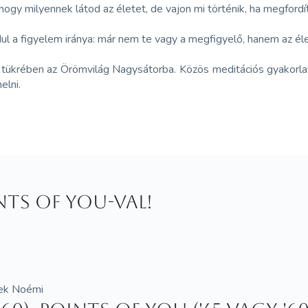
 milyennek látod az életet, de vajon mi történik, ha megfordítju
 a figyelem iránya: már nem te vagy a megfigyelő, hanem az élet 
t tükrében az Örömvilág Nagysátorba. Közös meditációs gyakorla
elni.
ints of You-val!
mek Noémi