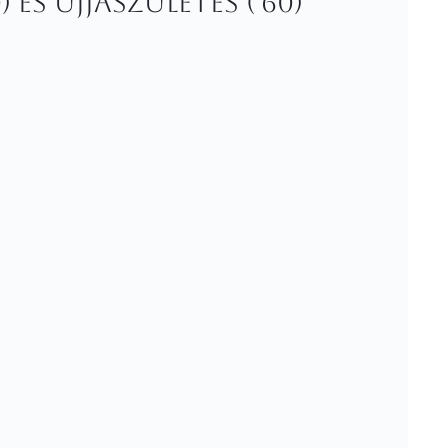
 és Újjászületés ('60)