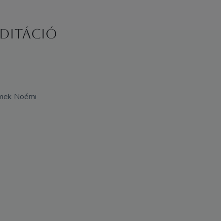
editáció
omek Noémi