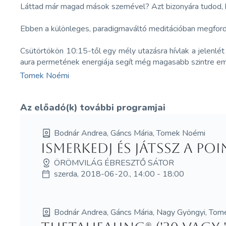
Láttad már magad mások szemével? Azt bizonyára tudod, hogy
Ebben a különleges, paradigmaváltó meditációban megfordul
Csütörtökön 10:15-től egy mély utazásra hívlak a jelenlé
aura permetének energiája segít még magasabb szintre em
Tomek Noémi
Az előadó(k) további programjai
Bodnár Andrea, Gáncs Mária, Tomek Noémi
Ismerkedj és játssz a Po
ÖRÖMVILÁG ÉBRESZTŐ SÁTOR
szerda, 2018-06-20., 14:00 - 18:00
Bodnár Andrea, Gáncs Mária, Nagy Gyöngyi, To