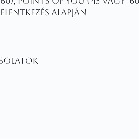
0), Points of You ('45 vagy '60)
jelentkezés alapján
csolatok