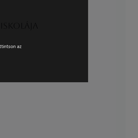
siskolája
tintson az