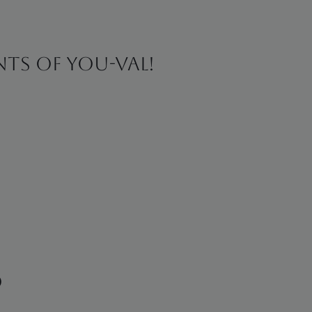
ints of You-val!
ó