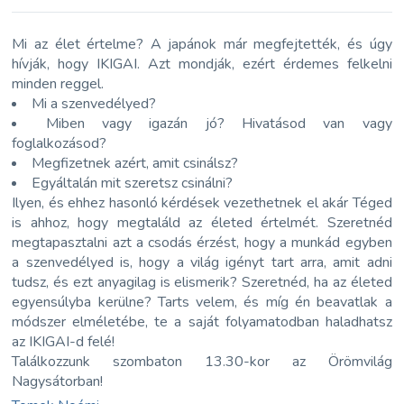
Mi az élet értelme? A japánok már megfejtették, és úgy
hívják, hogy IKIGAI. Azt mondják, ezért érdemes felkelni
minden reggel.
Mi a szenvedélyed?
Miben vagy igazán jó? Hivatásod van vagy
foglalkozásod?
Megfizetnek azért, amit csinálsz?
Egyáltalán mit szeretsz csinálni?
Ilyen, és ehhez hasonló kérdések vezethetnek el akár Téged
is ahhoz, hogy megtaláld az életed értelmét. Szeretnéd
megtapasztalni azt a csodás érzést, hogy a munkád egyben
a szenvedélyed is, hogy a világ igényt tart arra, amit adni
tudsz, és ezt anyagilag is elismerik? Szeretnéd, ha az életed
egyensúlyba kerülne? Tarts velem, és míg én beavatlak a
módszer elméletébe, te a saját folyamatodban haladhatsz
az IKIGAI-d felé!
Találkozzunk szombaton 13.30-kor az Örömvilág
Nagysátorban!