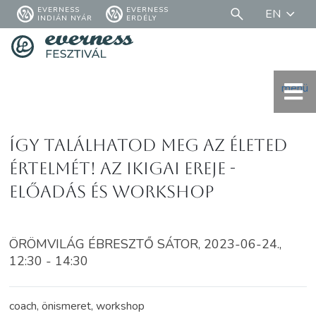
EVERNESS
EVERNESS
EN
INDIÁN NYÁR
ERDÉLY
menü
Így találhatod meg az életed
értelmét! Az IKIGAI ereje -
előadás és workshop
ÖRÖMVILÁG ÉBRESZTŐ SÁTOR, 2023-06-24.,
12:30 - 14:30
coach, önismeret, workshop