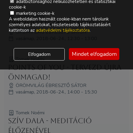
adatbiztonsághoz nélkülözhetetlen és statisztikai
cookie-k
marketing cookie-k
Tomek Noémi
A weboldalon használt cookie-kban nem tárolunk
Újjszületés meditáció
személyes adatokat, részletesebb tájékoztatásért
kattintson az
adatvédelmi tájékoztatóra
.
ÖRÖMVILÁG ÉBRESZTŐ SÁTOR
vasárnap, 2018-06-24., 12:30 - 13:00
Mindet elfogadom
Elfogadom
Tomek Noémi
Points of You - Tervezd újra
Önmagad!
ÖRÖMVILÁG ÉBRESZTŐ SÁTOR
vasárnap, 2018-06-24., 14:00 - 15:30
Tomek Noémi
Szív dala - meditáció
élőzenével