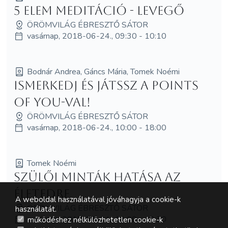
5 elem meditáció - Levegő
ÖRÖMVILÁG ÉBRESZTŐ SÁTOR
vasárnap, 2018-06-24., 09:30 - 10:10
Bodnár Andrea, Gáncs Mária, Tomek Noémi
Ismerkedj és játssz a Points
of You-val!
ÖRÖMVILÁG ÉBRESZTŐ SÁTOR
vasárnap, 2018-06-24., 10:00 - 18:00
Tomek Noémi
Szülői minták hatása az
életedre
A weboldal használatával jóváhagyja a cookie-k
ÖRÖMVILÁG ÉBRESZTŐ SÁTOR
használatát.
vasárnap, 2018-06-24., 11:00 - 12:30
működéshez nélkülözhetetlen cookie-k