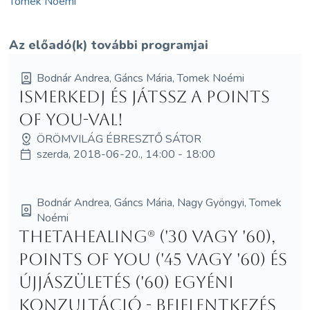
Tomek Noémi
Az előadó(k) további programjai
Bodnár Andrea, Gáncs Mária, Tomek Noémi
Ismerkedj és játssz a Points
of You-val!
ÖRÖMVILÁG ÉBRESZTŐ SÁTOR
szerda, 2018-06-20., 14:00 - 18:00
Bodnár Andrea, Gáncs Mária, Nagy Gyöngyi, Tomek
Noémi
ThetaHealing® ('30 vagy '60),
Points of You ('45 vagy '60) és
Újjászületés ('60) egyéni
konzultáció - bejelentkezés