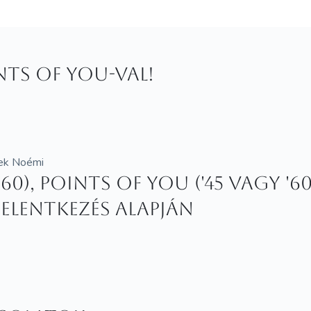
ints of You-val!
mek Noémi
0), Points of You ('45 vagy '60)
jelentkezés alapján