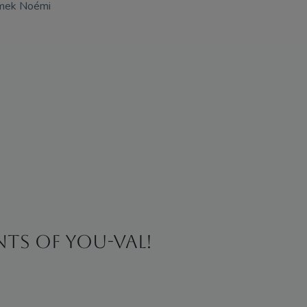
omek Noémi
ints of You-val!