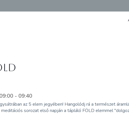
öld
9:00 - 09:40
agysátrában az 5 elem jegyében! Hangolódj rá a természet áraml
 meditációs sorozat első napján a tápláló FÖLD elemmel "dolgo