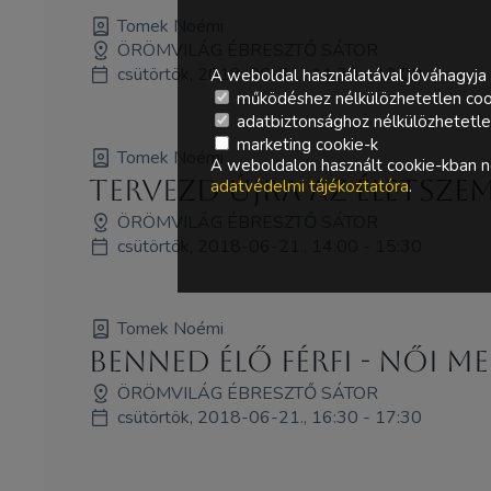
Tomek Noémi
ÖRÖMVILÁG ÉBRESZTŐ SÁTOR
csütörtök, 2018-06-21., 11:30 - 13:00
A weboldal használatával jóváhagyja 
működéshez nélkülözhetetlen coo
adatbiztonsághoz nélkülözhetetlen 
marketing cookie-k
Tomek Noémi
A weboldalon használt cookie-kban ne
Tervezd újra az ÉLETszem
adatvédelmi tájékoztatóra
.
ÖRÖMVILÁG ÉBRESZTŐ SÁTOR
csütörtök, 2018-06-21., 14:00 - 15:30
Tomek Noémi
Benned élő Férfi - Női m
ÖRÖMVILÁG ÉBRESZTŐ SÁTOR
csütörtök, 2018-06-21., 16:30 - 17:30