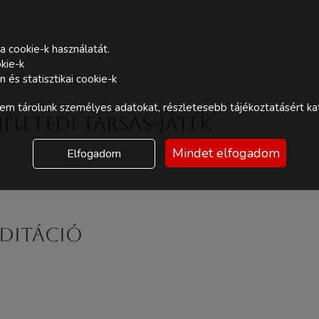
a cookie-k használatát.
kie-k
és statisztikai cookie-k
m tárolunk személyes adatokat, részletesebb tájékoztatásért kat
életED! Társas-játék
Mindet elfogadom
Elfogadom
editáció