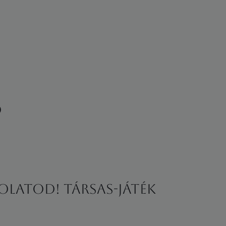
ó
olatod! Társas-játék