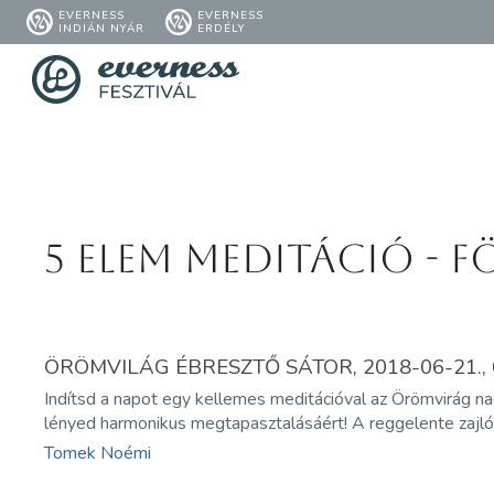
EVERNESS
EVERNESS
INDIÁN NYÁR
ERDÉLY
5 elem meditáció - F
ÖRÖMVILÁG ÉBRESZTŐ SÁTOR, 2018-06-21., 0
Indítsd a napot egy kellemes meditációval az Örömvirág n
lényed harmonikus megtapasztalásáért! A reggelente zajló
Tomek Noémi