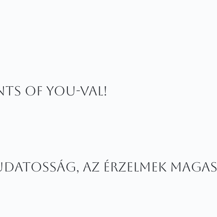
ints of You-val!
 Tudatosság, az érzelmek maga