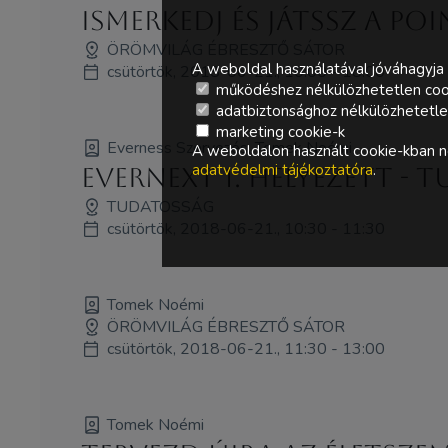
Ismerkedj és játssz a Po
ÖRÖMVILÁG ÉBRESZTŐ SÁTOR
A weboldal használatával jóváhagyja 
csütörtök, 2018-06-21., 10:00 - 18:00
működéshez nélkülözhetetlen coo
adatbiztonsághoz nélkülözhetetlen 
marketing cookie-k
Everness Szervezés, Tomek Noémi
A weboldalon használt cookie-kban ne
adatvédelmi tájékoztatóra
.
Evernext 1. helyezett -
TUDATOSSÁG
csütörtök, 2018-06-21., 10:30 - 11:30
Tomek Noémi
ÖRÖMVILÁG ÉBRESZTŐ SÁTOR
csütörtök, 2018-06-21., 11:30 - 13:00
Tomek Noémi