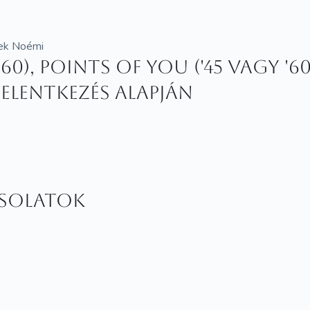
mek Noémi
0), Points of You ('45 vagy '60)
jelentkezés alapján
csolatok