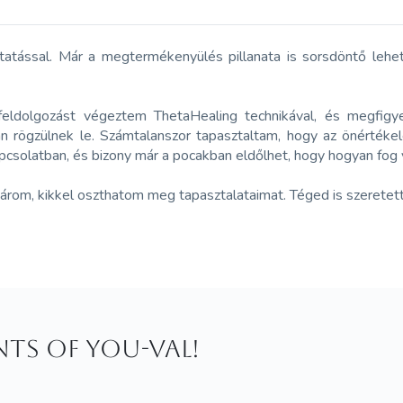
ntatással. Már a megtermékenyülés pillanata is sorsdöntő leh
ldolgozást végeztem ThetaHealing technikával, és megfigyel
 rögzülnek le. Számtalanszor tapasztaltam, hogy az önértékelé
olatban, és bizony már a pocakban eldőlhet, hogy hogyan fog vis
várom, kikkel oszthatom meg tapasztalataimat. Téged is szeretet
ints of You-val!