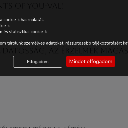
ints of You-val!
a cookie-k használatát.
kie-k
és statisztikai cookie-k
m tárolunk személyes adatokat, részletesebb tájékoztatásért kat
 Tudatosság, az érzelmek maga
Mindet elfogadom
Elfogadom