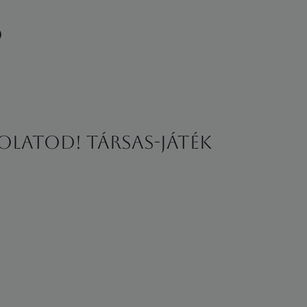
ó
olatod! Társas-játék