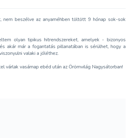
et, nem beszélve az anyaméhben töltött 9 hónap sok-sok
tem olyan tipikus hitrendszereket, amelyek - bizonyos
s akár már a fogantatás pillanatában is sérülhet, hogy a
zonyulni valaki a jóléthez.
tel várlak vasárnap ebéd után az Örömvilág Nagysátorban!