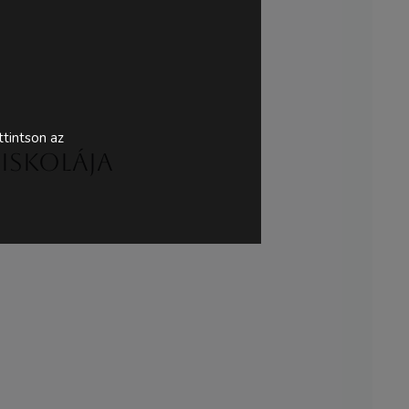
tintson az
siskolája