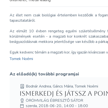
önismeret, ThetaHealing
Az élet nem csak biológiai értelemben kezdődik a foga
tapasztalatáról.
Az elmúlt 10 évben rengeteg egyéni születésélmény fe
körülmények esetén - a magzati kor konkrét szakaszaiban
beágyazódásnak mekkora jelentősége van később a párkapcs
Egyik kedvenc témám a magzati kor, így igazán kíváncsian 
Tomek Noémi
Az előadó(k) további programjai
Bodnár Andrea, Gáncs Mária, Tomek Noémi
Ismerkedj és játssz a Po
ÖRÖMVILÁG ÉBRESZTŐ SÁTOR
szerda, 2018-06-20., 14:00 - 18:00