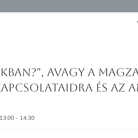
akban?", avagy a magza
kapcsolataidra és az 
3:00 - 14:30