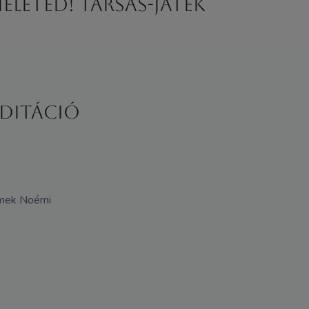
életED! Társas-játék
editáció
omek Noémi