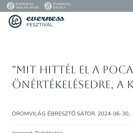
EVERNESS
EVERNESS
INDIÁN NYÁR
ERDÉLY
"Mit hittél el a poc
önértékelésedre, a 
ÖRÖMVILÁG ÉBRESZTŐ SÁTOR, 2024-06-30., 1