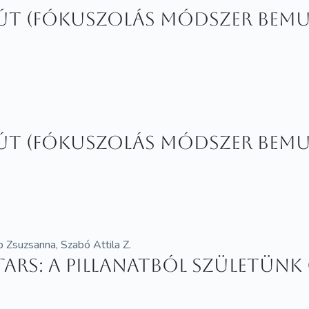
út (Fókuszolás módszer bem
út (Fókuszolás módszer bem
p Zsuzsanna, Szabó Attila Z.
ars: A pillanatból születünk