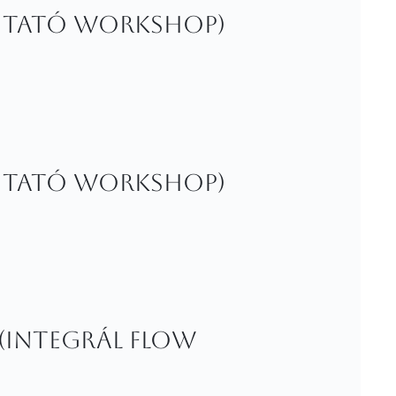
utató workshop)
utató workshop)
 (Integrál Flow