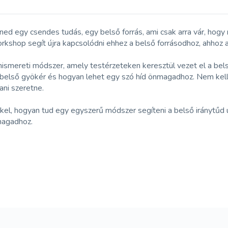
ed egy csendes tudás, egy belső forrás, ami csak arra vár, hogy
hop segít újra kapcsolódni ehhez a belső forrásodhoz, ahhoz a 
nismereti módszer, amely testérzeteken keresztül vezet el a be
első gyökér és hogyan lehet egy szó híd önmagadhoz. Nem kell e
ani szeretne.
, hogyan tud egy egyszerű módszer segíteni a belső iránytűd újr
magadhoz.