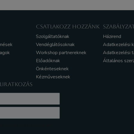
CSATLAKOZZ HOZZÁNK
SZABÁLYZA
Szolgáltatóknak
Házirend
enések
Vendéglátósoknak
Adatkezelési 
yagok
Workshop partnereknek
Adatkezelési t
Előadóknak
Általános szer
Önkénteseknek
Kézműveseknek
ELIRATKOZÁS
z Adatkezelési tájékoztatót