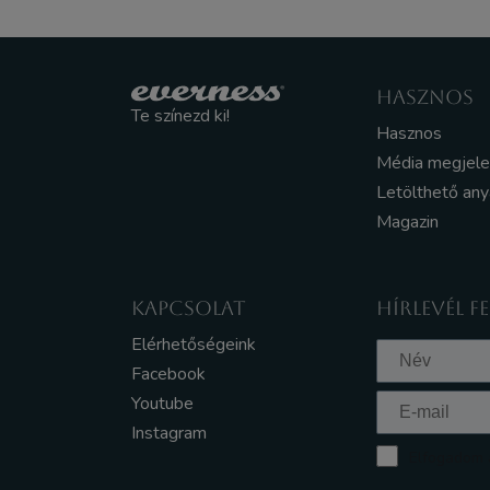
HASZNOS
Te színezd ki!
Hasznos
Média megjel
Letölthető an
Magazin
KAPCSOLAT
HÍRLEVÉL F
Elérhetőségeink
Facebook
Youtube
Instagram
Elfogadom a