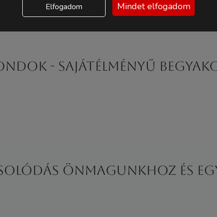
Mindet elfogadom
Elfogadom
ndok - sajátélményű begyako
apcsolódás önmagunkhoz és e