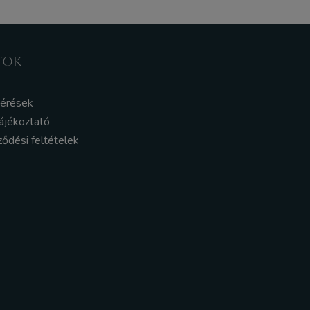
TOK
kérések
ájékoztató
ződési feltételek