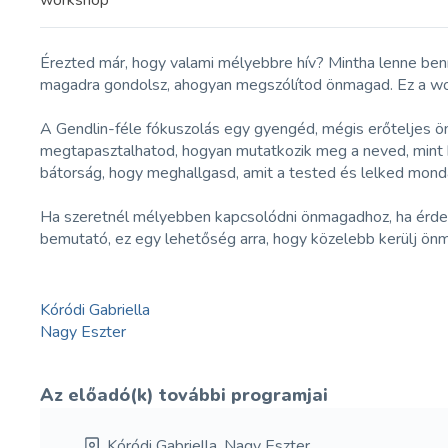
workshop
Érezted már, hogy valami mélyebbre hív? Mintha lenne benn
magadra gondolsz, ahogyan megszólítod önmagad. Ez a works
A Gendlin-féle fókuszolás egy gyengéd, mégis erőteljes ö
megtapasztalhatod, hogyan mutatkozik meg a neved, mint b
bátorság, hogy meghallgasd, amit a tested és lelked mond
Ha szeretnél mélyebben kapcsolódni önmagadhoz, ha érdekel
bemutató, ez egy lehetőség arra, hogy közelebb kerülj ön
Kóródi Gabriella
Nagy Eszter
Az előadó(k) további programjai
Kóródi Gabriella, Nagy Eszter