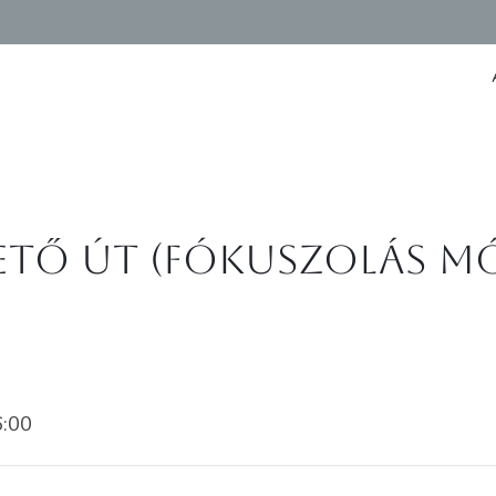
ető út (Fókuszolás m
6:00