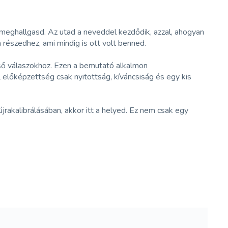
 meghallgasd. Az utad a neveddel kezdődik, azzal, ahogyan
részedhez, ami mindig is ott volt benned.
lső válaszokhoz. Ezen a bemutató alkalmon
lőképzettség csak nyitottság, kíváncsiság és egy kis
akalibrálásában, akkor itt a helyed. Ez nem csak egy