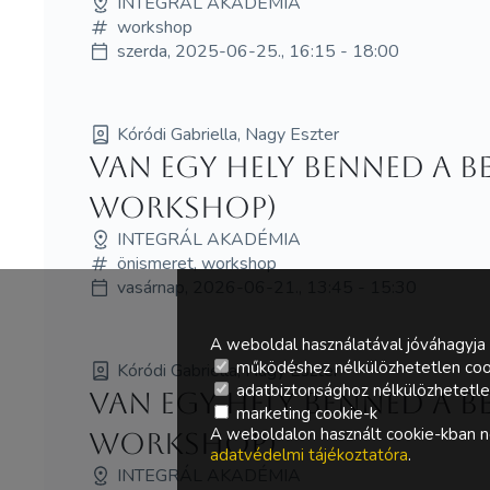
INTEGRÁL AKADÉMIA
workshop
szerda, 2025-06-25., 16:15 - 18:00
Kóródi Gabriella, Nagy Eszter
Van egy hely benned a 
workshop)
INTEGRÁL AKADÉMIA
önismeret, workshop
vasárnap, 2026-06-21., 13:45 - 15:30
A weboldal használatával jóváhagyja 
működéshez nélkülözhetetlen coo
Kóródi Gabriella, Nagy Eszter
adatbiztonsághoz nélkülözhetetlen 
Van egy hely benned a 
marketing cookie-k
A weboldalon használt cookie-kban ne
workshop)
adatvédelmi tájékoztatóra
.
INTEGRÁL AKADÉMIA