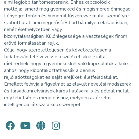
a mi legjobb tanítómestereink. Ehhez kapcsolódik
mottója: Ismerd meg gyermeked és megismered önmagad!
Lényegre törően és humorral fűszerezve mutat személyre
szabott utat, ami megerősítést ad bármilyen elakadásban,
nehéz élethelyzetben vagy
bizonytalanságban. Különlegessége a veszteségek finom
erővé formálásában rejlik.
Célja, hogy szeretetteljesen és következetesen a
tudatosság felé vezesse a szülőket, akik ezáltal
ráébrednek, hogy a gyermekükkel való kapcsolatuk a kulcs
ahhoz, hogy kibontakoztathassák a bennük
rejlő adottságokat és saját erejüket, életfeladatukat.
Emellett felhívja a figyelmet az elavult nevelési módszerek
és társadalmi elvárások káros hatásaira is és példát mutat
egy lehetséges megoldáshoz, melyben az érzelmi
intelligencia játssza a kulcsszerepet.