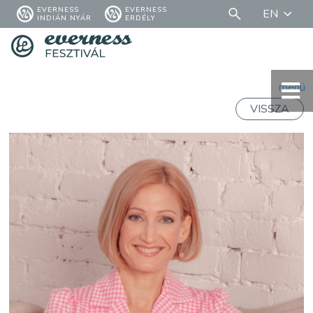
EVERNESS
EVERNESS
EN
INDIÁN NYÁR
ERDÉLY
menü
VISSZA