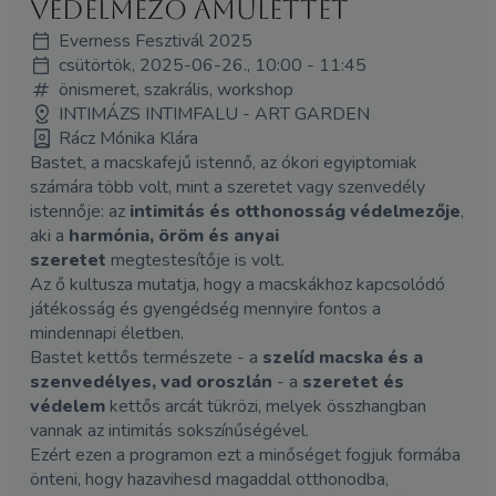
védelmező amulettet
Everness Fesztivál 2025
csütörtök, 2025-06-26., 10:00 - 11:45
önismeret, szakrális, workshop
INTIMÁZS INTIMFALU - ART GARDEN
Rácz Mónika Klára
Bastet, a macskafejű istennő, az ókori egyiptomiak
számára több volt, mint a szeretet vagy szenvedély
istennője: az
intimitás és otthonosság védelmezője
,
aki a
harmónia, öröm és anyai
szeretet
megtestesítője is volt.
Az ő kultusza mutatja, hogy a macskákhoz kapcsolódó
játékosság és gyengédség mennyire fontos a
mindennapi életben.
Bastet kettős természete - a
szelíd macska és a
szenvedélyes, vad oroszlán
- a
szeretet és
védelem
kettős arcát tükrözi, melyek összhangban
vannak az intimitás sokszínűségével.
Ezért ezen a programon ezt a minőséget fogjuk formába
önteni, hogy hazavihesd magaddal otthonodba,