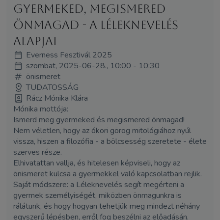
gyermeked, megismered
önmagad - a Léleknevelés
alapjai
Everness Fesztivál 2025
szombat, 2025-06-28., 10:00 - 10:30
önismeret
TUDATOSSÁG
Rácz Mónika Klára
Mónika mottója:
Ismerd meg gyermeked és megismered önmagad!
Nem véletlen, hogy az ókori görög mitológiához nyúl
vissza, hiszen a filozófia - a bölcsesség szeretete - élete
szerves része.
Elhivatattan vallja, és hitelesen képviseli, hogy az
önismeret kulcsa a gyermekkel való kapcsolatban rejlik.
Saját módszere: a Léleknevelés segít megérteni a
gyermek személyiségét, miközben önmagunkra is
rálátunk, és hogy hogyan tehetjük meg mindezt néhány
egyszerű lépésben, erről fog beszélni az előadásán.