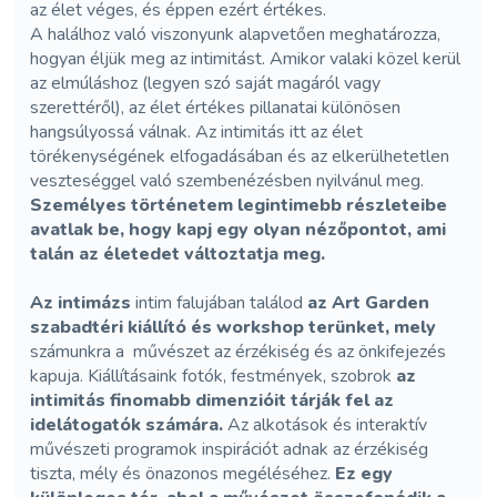
az élet véges, és éppen ezért értékes.
A halálhoz való viszonyunk alapvetően meghatározza,
hogyan éljük meg az intimitást. Amikor valaki közel kerül
az elmúláshoz (legyen szó saját magáról vagy
szerettéről), az élet értékes pillanatai különösen
hangsúlyossá válnak. Az intimitás itt az élet
törékenységének elfogadásában és az elkerülhetetlen
veszteséggel való szembenézésben nyilvánul meg.
Személyes történetem legintimebb részleteibe
avatlak be, hogy kapj egy olyan nézőpontot, ami
talán az életedet változtatja meg.
Az intimázs
intim falujában találod
az Art Garden
szabadtéri kiállító és workshop terünket, mely
számunkra a művészet az érzékiség és az önkifejezés
kapuja. Kiállításaink fotók, festmények, szobrok
az
intimitás finomabb dimenzióit tárják fel az
idelátogatók számára.
Az alkotások és interaktív
művészeti programok inspirációt adnak az érzékiség
tiszta, mély és önazonos megéléséhez.
Ez egy