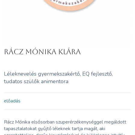
Rácz Mónika Klára
Léleknevelés gyermekszakértő, EQ fejlesztő,
tudatos szülők animentora
előadás
Rácz Mónika elsősorban szuperérzékenységgel megáldott
tapasztalatokat gyűjtő léleknek tartja magát, aki