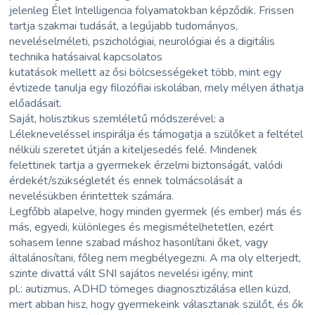
jelenleg Élet Intelligencia folyamatokban képződik. Frissen
tartja szakmai tudását, a legújabb tudományos,
neveléselméleti, pszichológiai, neurológiai és a digitális
technika hatásaival kapcsolatos
kutatások mellett az ősi bölcsességeket több, mint egy
évtizede tanulja egy filozófiai iskolában, mely mélyen áthatja
előadásait.
Saját, holisztikus szemléletű módszerével: a
Lélekneveléssel inspirálja és támogatja a szülőket a feltétel
nélküli szeretet útján a kiteljesedés felé. Mindenek
felettinek tartja a gyermekek érzelmi biztonságát, valódi
érdekét/szükségletét és ennek tolmácsolását a
nevelésükben érintettek számára.
Legfőbb alapelve, hogy minden gyermek (és ember) más és
más, egyedi, különleges és megismételhetetlen, ezért
sohasem lenne szabad máshoz hasonlítani őket, vagy
általánosítani, főleg nem megbélyegezni. A ma oly elterjedt,
szinte divattá vált SNI sajátos nevelési igény, mint
pl.: autizmus, ADHD tömeges diagnosztizálása ellen küzd,
mert abban hisz, hogy gyermekeink választanak szülőt, és ők