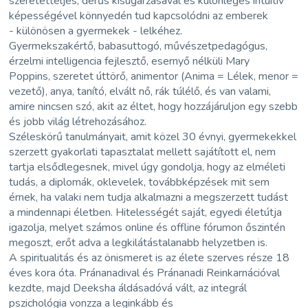
szeretetteljes, derűs kisugárzásával és különleges intuitív
képességével könnyedén tud kapcsolódni az emberek
- különösen a gyermekek - lelkéhez.
Gyermekszakértő, babasuttogó, művészetpedagógus,
érzelmi intelligencia fejlesztő, esernyő nélküli Mary
Poppins, szeretet úttörő, animentor (Anima = Lélek, menor =
vezető), anya, tanító, elvált nő, rák túlélő, és van valami,
amire nincsen szó, akit az éltet, hogy hozzájáruljon egy szebb
és jobb világ létrehozásához.
Széleskörű tanulmányait, amit közel 30 évnyi, gyermekekkel
szerzett gyakorlati tapasztalat mellett sajátított el, nem
tartja elsődlegesnek, mivel úgy gondolja, hogy az elméleti
tudás, a diplomák, oklevelek, továbbképzések mit sem
érnek, ha valaki nem tudja alkalmazni a megszerzett tudást
a mindennapi életben. Hitelességét saját, egyedi életútja
igazolja, melyet számos online és offline fórumon őszintén
megoszt, erőt adva a legkilátástalanabb helyzetben is.
A spiritualitás és az önismeret is az élete szerves része 18
éves kora óta. Pránanadival és Pránanadi Reinkarnációval
kezdte, majd Deeksha áldásadóvá vált, az integrál
pszichológia vonzza a leginkább és