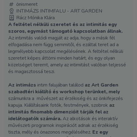
önismeret
INTIMÁZS INTIMFALU - ART GARDEN
Rácz Mónika Klára
A feltétel nélküli szeretet és az intimitás egy
szoros, egymást támogató kapcsolatban állnak.
Az intimitás valódi magját az adja, hogy a másik fél
elfogadása nem függ semmitől, és ezáltal teret ad a
legmélyebb kapcsolat megélésének. A feltétel nélküli
szeretet képes áttörni minden határt, és egy olyan
közelséget teremt, amely az intimitást valóban teljessé
és magasztossá teszi.
Az intimázs
intim falujában találod
az Art Garden
szabadtéri kiállító és workshop terünket, mely
számunkra a művészet az érzékiség és az önkifejezés
kapuja. Kiállításaink fotók, festmények, szobrok
az
intimitás finomabb dimenzióit tárják fel az
idelátogatók számára.
Az alkotások és interaktív
művészeti programok inspirációt adnak az érzékiség
tiszta, mély és önazonos megéléséhez.
Ez egy