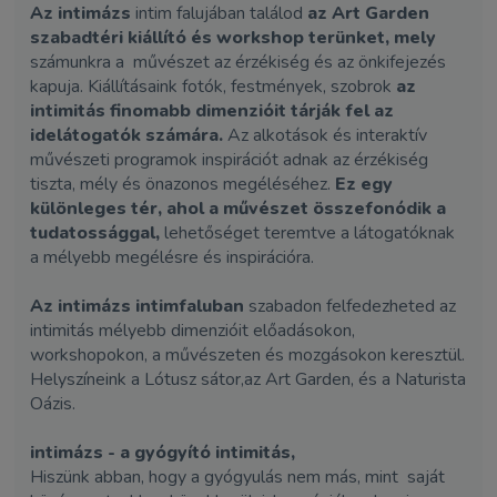
Az intimázs
intim falujában találod
az Art Garden
szabadtéri kiállító és workshop terünket, mely
számunkra a művészet az érzékiség és az önkifejezés
kapuja. Kiállításaink fotók, festmények, szobrok
az
intimitás finomabb dimenzióit tárják fel az
idelátogatók számára.
Az alkotások és interaktív
művészeti programok inspirációt adnak az érzékiség
tiszta, mély és önazonos megéléséhez.
Ez egy
különleges tér, ahol a művészet összefonódik a
tudatossággal,
lehetőséget teremtve a látogatóknak
a mélyebb megélésre és inspirációra.
Az intimázs intimfaluban
szabadon felfedezheted az
intimitás mélyebb dimenzióit előadásokon,
workshopokon, a művészeten és mozgásokon keresztül.
Helyszíneink a Lótusz sátor,az Art Garden, és a Naturista
Oázis.
intimázs - a gyógyító intimitás,
Hiszünk abban, hogy a gyógyulás nem más, mint saját