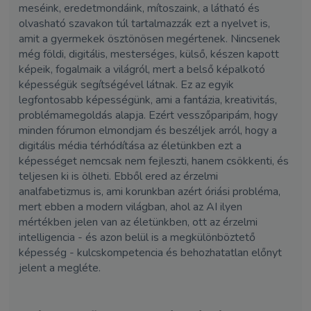
meséink, eredetmondáink, mítoszaink, a látható és
olvasható szavakon túl tartalmazzák ezt a nyelvet is,
amit a gyermekek ösztönösen megértenek. Nincsenek
még földi, digitális, mesterséges, külső, készen kapott
képeik, fogalmaik a világról, mert a belső képalkotó
képességük segítségével látnak. Ez az egyik
legfontosabb képességünk, ami a fantázia, kreativitás,
problémamegoldás alapja. Ezért vesszőparipám, hogy
minden fórumon elmondjam és beszéljek arról, hogy a
digitális média térhódítása az életünkben ezt a
képességet nemcsak nem fejleszti, hanem csökkenti, és
teljesen ki is ölheti. Ebből ered az érzelmi
analfabetizmus is, ami korunkban azért óriási probléma,
mert ebben a modern világban, ahol az AI ilyen
mértékben jelen van az életünkben, ott az érzelmi
intelligencia - és azon belül is a megkülönböztető
képesség - kulcskompetencia és behozhatatlan előnyt
jelent a megléte.