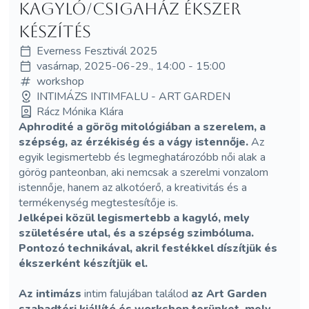
kagyló/csigaház ékszer
készítés
Everness Fesztivál 2025
vasárnap, 2025-06-29., 14:00 - 15:00
workshop
INTIMÁZS INTIMFALU - ART GARDEN
Rácz Mónika Klára
Aphrodité a görög mitológiában a szerelem, a
szépség, az érzékiség és a vágy istennője.
Az
egyik legismertebb és legmeghatározóbb női alak a
görög panteonban, aki nemcsak a szerelmi vonzalom
istennője, hanem az alkotóerő, a kreativitás és a
termékenység megtestesítője is.
Jelképei közül legismertebb a kagyló, mely
születésére utal, és a szépség szimbóluma.
Pontozó technikával, akril festékkel díszítjük és
ékszerként készítjük el.
Az intimázs
intim falujában találod
az Art Garden