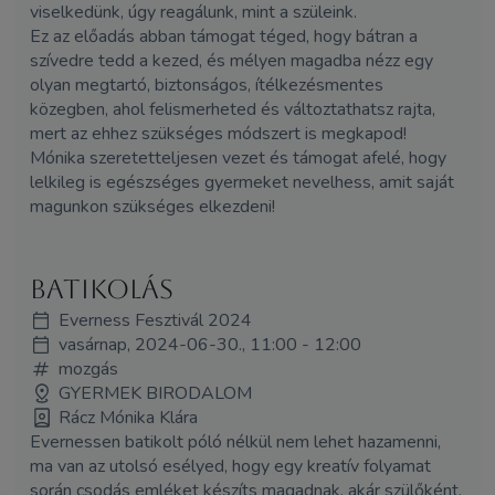
viselkedünk, úgy reagálunk, mint a szüleink.
Ez az előadás abban támogat téged, hogy bátran a
szívedre tedd a kezed, és mélyen magadba nézz egy
olyan megtartó, biztonságos, ítélkezésmentes
közegben, ahol felismerheted és változtathatsz rajta,
mert az ehhez szükséges módszert is megkapod!
Mónika szeretetteljesen vezet és támogat afelé, hogy
lelkileg is egészséges gyermeket nevelhess, amit saját
magunkon szükséges elkezdeni!
BATIKOLÁS
Everness Fesztivál 2024
vasárnap, 2024-06-30., 11:00 - 12:00
mozgás
GYERMEK BIRODALOM
Rácz Mónika Klára
Evernessen batikolt póló nélkül nem lehet hazamenni,
ma van az utolsó esélyed, hogy egy kreatív folyamat
során csodás emléket készíts magadnak, akár szülőként,