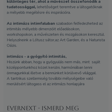
különleges tér, ahol a művészet összefonódik a
tudatossággal,
lehetőséget teremtve a látogatóknak
a mélyebb megélésre és inspirációra.
Az intimázs intimfaluban
szabadon felfedezheted az
intimitás mélyebb dimenzióit előadásokon,
workshopokon, a művészeten és mozgásokon keresztül.
Helyszíneink a Lótusz sátor,az Art Garden, és a Naturista
Oázis.
intimázs - a gyógyító intimitás,
Hiszünk abban, hogy a gyógyulás nem más, mint saját
középpontunkhoz közel kerülni, harmóniában lenni
önmagunkkal illetve a bennünket körülvevő világgal.
A tantrikus szellemiség további mélységeibe való
merülésért látogass el az intimázs honlapjára
EverNEXT - Ismerd meg