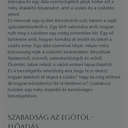
édesapa és egy dúla szemszögéből járjuk körbe azt a
mély, átalakító folyamatot, amit a szülés és a születés
jelent.
Ez nemcsak egy új élet érkezéséről szól, hanem a saját
újjászületésünkről is. Egy férfi vallomása arról, hogyan
nyílt meg a szívében egy eddig ismeretlen tér. Egy nő
története arról, hogyan formálta át testét és lelkét a
szülés ereje. Egy dúla szemével látjuk, milyen mély
bölcsesség rejlik a születés kísérésében. Beszélünk
fájdalomról, örömről, sebezhetőségről és erőről.
Őszintén, tabuk nélkül, a valódi emberi tapasztalatról.
Ez a beszélgetés lehetőség arra, hogy te is ránézz:
hogyan alakított át téged a szülés? Vagy ha még előtted
áll hogyan készülhetsz fel rá lélekben is? Csatlakozz
hozzánk egy mély, inspiráló és bensőséges
beszélgetésre.
Szabadság az Egótól -
ELŐADÁS