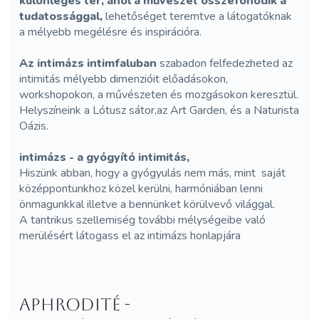
különleges tér, ahol a művészet összefonódik a
tudatossággal,
lehetőséget teremtve a látogatóknak
a mélyebb megélésre és inspirációra.
Az intimázs intimfaluban
szabadon felfedezheted az
intimitás mélyebb dimenzióit előadásokon,
workshopokon, a művészeten és mozgásokon keresztül.
Helyszíneink a Lótusz sátor,az Art Garden, és a Naturista
Oázis.
intimázs - a gyógyító intimitás,
Hiszünk abban, hogy a gyógyulás nem más, mint saját
középpontunkhoz közel kerülni, harmóniában lenni
önmagunkkal illetve a bennünket körülvevő világgal.
A tantrikus szellemiség további mélységeibe való
merülésért látogass el az intimázs honlapjára
Aphrodité -