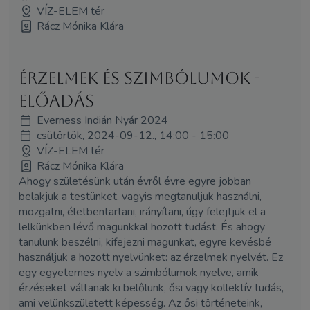
VÍZ-ELEM tér
Rácz Mónika Klára
Érzelmek és szimbólumok -
ELŐADÁS
Everness Indián Nyár 2024
csütörtök, 2024-09-12., 14:00 - 15:00
VÍZ-ELEM tér
Rácz Mónika Klára
Ahogy születésünk után évről évre egyre jobban
belakjuk a testünket, vagyis megtanuljuk használni,
mozgatni, életbentartani, irányítani, úgy felejtjük el a
lelkünkben lévő magunkkal hozott tudást. És ahogy
tanulunk beszélni, kifejezni magunkat, egyre kevésbé
használjuk a hozott nyelvünket: az érzelmek nyelvét. Ez
egy egyetemes nyelv a szimbólumok nyelve, amik
érzéseket váltanak ki belőlünk, ősi vagy kollektív tudás,
ami velünkszületett képesség. Az ősi történeteink,