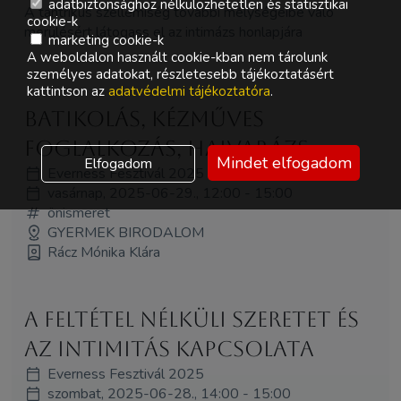
adatbiztonsághoz nélkülözhetetlen és statisztikai
A tantrikus szellemiség további mélységeibe való
cookie-k
merülésért látogass el az intimázs honlapjára
marketing cookie-k
A weboldalon használt cookie-kban nem tárolunk
személyes adatokat, részletesebb tájékoztatásért
kattintson az
adatvédelmi tájékoztatóra
.
BATIKOLÁS, kézműves
foglalkozás, hajvarázs
Mindet elfogadom
Elfogadom
Everness Fesztivál 2025
vasárnap, 2025-06-29., 12:00 - 15:00
önismeret
GYERMEK BIRODALOM
Rácz Mónika Klára
A feltétel nélküli szeretet és
az intimitás kapcsolata
Everness Fesztivál 2025
szombat, 2025-06-28., 14:00 - 15:00