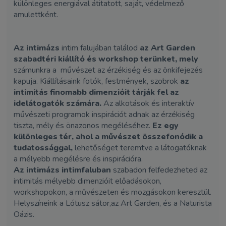
különleges energiával átitatott, saját, védelmező
amulettként.
Az intimázs
intim falujában találod
az Art Garden
szabadtéri kiállító és workshop terünket, mely
számunkra a művészet az érzékiség és az önkifejezés
kapuja. Kiállításaink fotók, festmények, szobrok
az
intimitás finomabb dimenzióit tárják fel az
idelátogatók számára.
Az alkotások és interaktív
művészeti programok inspirációt adnak az érzékiség
tiszta, mély és önazonos megéléséhez.
Ez egy
különleges tér, ahol a művészet összefonódik a
tudatossággal,
lehetőséget teremtve a látogatóknak
a mélyebb megélésre és inspirációra.
Az intimázs intimfaluban
szabadon felfedezheted az
intimitás mélyebb dimenzióit előadásokon,
workshopokon, a művészeten és mozgásokon keresztül.
Helyszíneink a Lótusz sátor,az Art Garden, és a Naturista
Oázis.