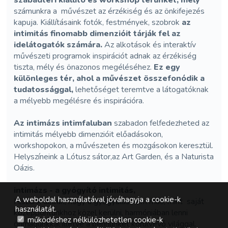
szabadtéri kiállító és workshop terünket, mely
számunkra a művészet az érzékiség és az önkifejezés
kapuja. Kiállításaink fotók, festmények, szobrok
az
intimitás finomabb dimenzióit tárják fel az
idelátogatók számára.
Az alkotások és interaktív
művészeti programok inspirációt adnak az érzékiség
tiszta, mély és önazonos megéléséhez.
Ez egy
különleges tér, ahol a művészet összefonódik a
tudatossággal,
lehetőséget teremtve a látogatóknak
a mélyebb megélésre és inspirációra.
Az intimázs intimfaluban
szabadon felfedezheted az
intimitás mélyebb dimenzióit előadásokon,
workshopokon, a művészeten és mozgásokon keresztül.
Helyszíneink a Lótusz sátor,az Art Garden, és a Naturista
Oázis.
intimázs - a gyógyító intimitás,
A weboldal használatával jóváhagyja a cookie-k
Hiszünk abban, hogy a gyógyulás nem más, mint saját
használatát.
középpontunkhoz közel kerülni, harmóniában lenni
működéshez nélkülözhetetlen cookie-k
önmagunkkal illetve a bennünket körülvevő világgal.