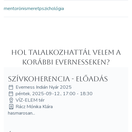
mentor
önismeret
pszichológia
Hol Talalkozhattál velem a
korábbi Evernesseken?
Szívkoherencia - ELŐADÁS
Everness Indián Nyár 2025
péntek, 2025-09-12., 17:00 - 18:30
VÍZ-ELEM tér
Rácz Mónika Klára
hasmarosan...