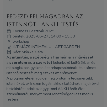
Fedezd fel magadban az
Istennőt - Ankh festés
Everness Fesztivál 2025
péntek, 2025-06-27., 14:00 - 15:30
workshop
INTIMÁZS INTIMFALU - ART GARDEN
Rácz Mónika Klára
Az
intimitás
, a
szépség
, a
harmónia
, a
művészet
,
a
szerelem
és a
szeretet
különböző kultúrákban és
mitológiákban gyakran összekapcsolódnak, és számos
istennő testesíti meg ezeket az erényeket.
A program elején röviden felsorolom a legismertebb
istennőket, akik ezen fogalmakhoz kötődnek, majd rövid
betekintést adok az egyiptomi ANKH örök élet
szimbólumról, melyet most lehetőséged lesz meg is
festeni.