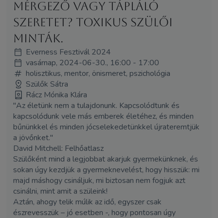
Mérgező vagy tápláló
szeretet? Toxikus szülői
minták.
Everness Fesztivál 2024
vasárnap, 2024-06-30., 16:00 - 17:00
holisztikus, mentor, önismeret, pszichológia
Szülők Sátra
Rácz Mónika Klára
"Az életünk nem a tulajdonunk. Kapcsolódtunk és
kapcsolódunk vele más emberek életéhez, és minden
bűnünkkel és minden jócselekedetünkkel újrateremtjük
a jövőnket."
David Mitchell: Felhőatlasz
Szülőként mind a legjobbat akarjuk gyermekünknek, és
sokan úgy kezdjük a gyermeknevelést, hogy hisszük: mi
majd máshogy csináljuk, mi biztosan nem fogjuk azt
csinálni, mint amit a szüleink!
Aztán, ahogy telik múlik az idő, egyszer csak
észrevesszük – jó esetben -, hogy pontosan úgy