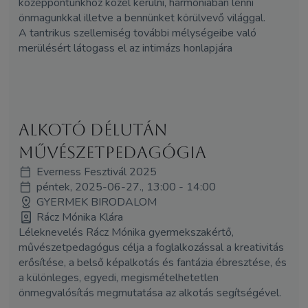
középpontunkhoz közel kerülni, harmóniában lenni
önmagunkkal illetve a bennünket körülvevő világgal.
A tantrikus szellemiség további mélységeibe való
merülésért látogass el az intimázs honlapjára
Alkotó délután
művészetpedagógia
Everness Fesztivál 2025
péntek, 2025-06-27., 13:00 - 14:00
GYERMEK BIRODALOM
Rácz Mónika Klára
Léleknevelés Rácz Mónika gyermekszakértő,
művészetpedagógus célja a foglalkozással a kreativitás
erősítése, a belső képalkotás és fantázia ébresztése, és
a különleges, egyedi, megismételhetetlen
önmegvalósítás megmutatása az alkotás segítségével.