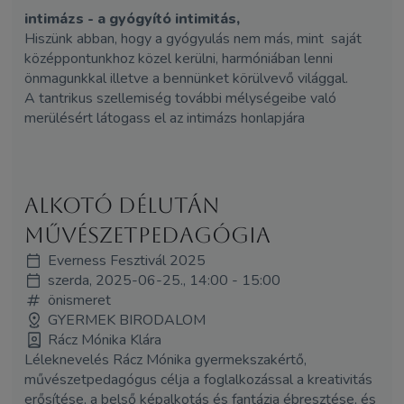
intimázs - a gyógyító intimitás,
Hiszünk abban, hogy a gyógyulás nem más, mint saját
középpontunkhoz közel kerülni, harmóniában lenni
önmagunkkal illetve a bennünket körülvevő világgal.
A tantrikus szellemiség további mélységeibe való
merülésért látogass el az intimázs honlapjára
Alkotó délután
művészetpedagógia
Everness Fesztivál 2025
szerda, 2025-06-25., 14:00 - 15:00
önismeret
GYERMEK BIRODALOM
Rácz Mónika Klára
Léleknevelés Rácz Mónika gyermekszakértő,
művészetpedagógus célja a foglalkozással a kreativitás
erősítése, a belső képalkotás és fantázia ébresztése, és