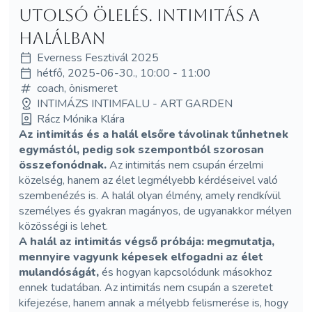
Utolsó Ölelés. Intimitás a
Halálban
Everness Fesztivál 2025
hétfő, 2025-06-30., 10:00 - 11:00
coach, önismeret
INTIMÁZS INTIMFALU - ART GARDEN
Rácz Mónika Klára
Az intimitás és a halál elsőre távolinak tűnhetnek
egymástól, pedig sok szempontból szorosan
összefonódnak.
Az intimitás nem csupán érzelmi
közelség, hanem az élet legmélyebb kérdéseivel való
szembenézés is. A halál olyan élmény, amely rendkívül
személyes és gyakran magányos, de ugyanakkor mélyen
közösségi is lehet.
A halál az intimitás végső próbája: megmutatja,
mennyire vagyunk képesek elfogadni az élet
mulandóságát,
és hogyan kapcsolódunk másokhoz
ennek tudatában. Az intimitás nem csupán a szeretet
kifejezése, hanem annak a mélyebb felismerése is, hogy