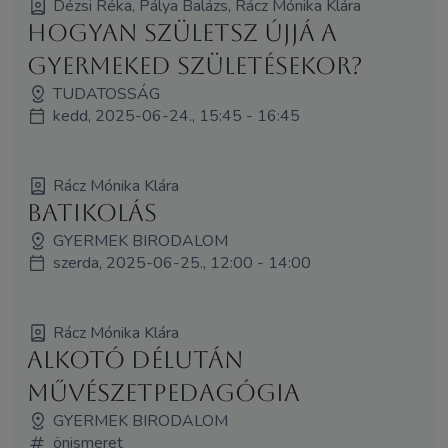
Dézsi Réka, Pálya Balázs, Rácz Mónika Klára
Hogyan születsz újjá a
gyermeked születésekor?
TUDATOSSÁG
kedd, 2025-06-24., 15:45 - 16:45
Rácz Mónika Klára
BATIKOLÁS
GYERMEK BIRODALOM
szerda, 2025-06-25., 12:00 - 14:00
Rácz Mónika Klára
Alkotó délután
művészetpedagógia
GYERMEK BIRODALOM
önismeret