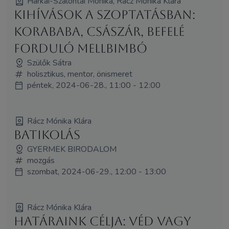
Harkai-Szalontai Mónika, Rácz Mónika Klára
Kihívások a szoptatásban:
korababa, császár, befelé
forduló mellbimbó
Szülők Sátra
holisztikus, mentor, önismeret
péntek, 2024-06-28., 11:00 - 12:00
Rácz Mónika Klára
BATIKOLÁS
GYERMEK BIRODALOM
mozgás
szombat, 2024-06-29., 12:00 - 13:00
Rácz Mónika Klára
Határaink célja: véd vagy