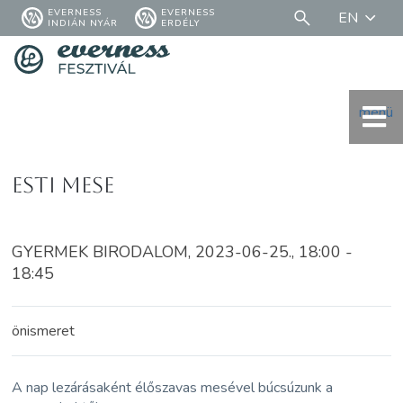
EVERNESS
EVERNESS
EN
INDIÁN NYÁR
ERDÉLY
menü
Esti mese
GYERMEK BIRODALOM, 2023-06-25., 18:00 -
18:45
önismeret
A nap lezárásaként élőszavas mesével búcsúzunk a