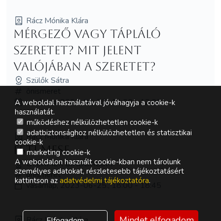
Rácz Mónika Klára
Mérgező vagy tápláló
szeretet? Mit jelent
valójában a szeretet?
Szülők Sátra
önismeret
vasárnap, 2023-06-25., 11:00 - 12:00
A weboldal használatával jóváhagyja a cookie-k
használatát.
működéshez nélkülözhetetlen cookie-k
adatbiztonsághoz nélkülözhetetlen és statisztikai
Rácz Mónika Klára
cookie-k
Esti mese
marketing cookie-k
A weboldalon használt cookie-kban nem tárolunk
GYERMEK BIRODALOM
személyes adatokat, részletesebb tájékoztatásért
önismeret
kattintson az
adatvédelmi tájékoztatóra
.
vasárnap, 2023-06-25., 18:00 - 18:45
Mindet elfogadom
Rácz Mónika Klára
Elfogadom