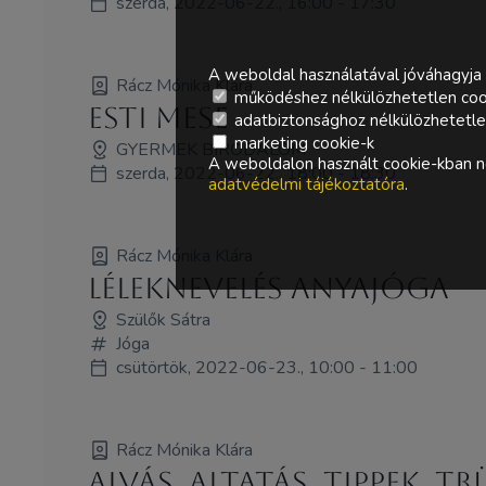
szerda, 2022-06-22., 16:00 - 17:30
A weboldal használatával jóváhagyja 
Rácz Mónika Klára
működéshez nélkülözhetetlen coo
Esti mese
adatbiztonsághoz nélkülözhetetlen 
marketing cookie-k
GYERMEK BIRODALOM
A weboldalon használt cookie-kban ne
szerda, 2022-06-22., 18:00 - 18:30
adatvédelmi tájékoztatóra
.
Rácz Mónika Klára
Léleknevelés anyajóga
Szülők Sátra
Jóga
csütörtök, 2022-06-23., 10:00 - 11:00
Rácz Mónika Klára
Alvás, altatás. Tippek, 