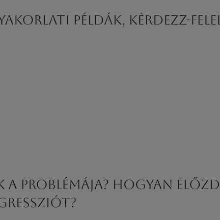
yakorlati példák, kérdezz-fele
 a problémája? Hogyan előzd 
gressziót?