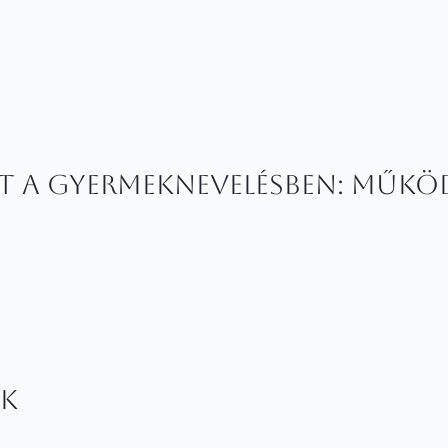
let a gyermeknevelésben: műkö
ok