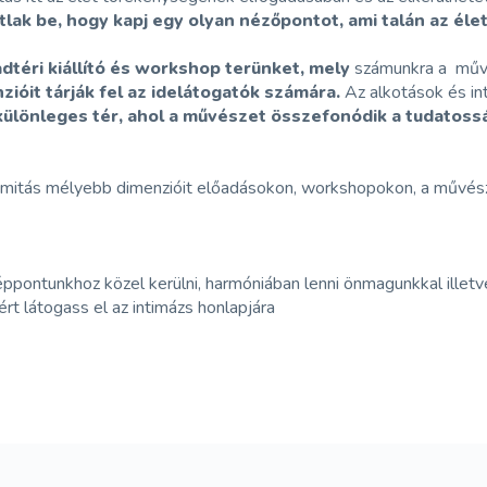
ak be, hogy kapj egy olyan nézőpontot, ami talán az éle
dtéri kiállító és workshop terünket, mely
számunkra a művés
zióit tárják fel az idelátogatók számára.
Az alkotások és in
különleges tér, ahol a művészet összefonódik a tudatoss
imitás mélyebb dimenzióit előadásokon, workshopokon, a művész
pontunkhoz közel kerülni, harmóniában lenni önmagunkkal illetv
rt látogass el az intimázs honlapjára