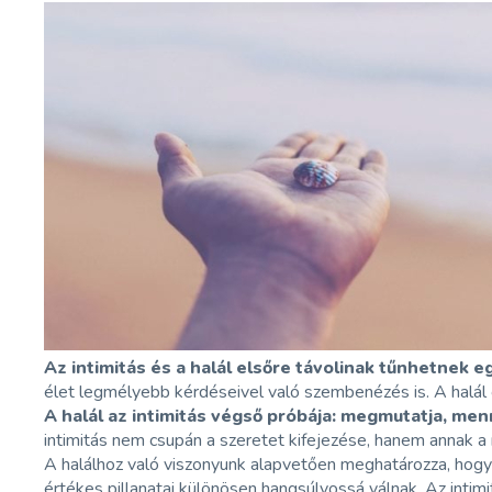
Az intimitás és a halál elsőre távolinak tűnhetne
élet legmélyebb kérdéseivel való szembenézés is. A halál
A halál az intimitás végső próbája: megmutatja, me
intimitás nem csupán a szeretet kifejezése, hanem annak a
A halálhoz való viszonyunk alapvetően meghatározza, hogyan
értékes pillanatai különösen hangsúlyossá válnak. Az inti