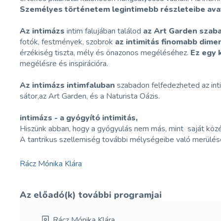
Személyes történetem legintimebb részleteibe avatl
Az intimázs
intim falujában találod
az Art Garden szaba
fotók, festmények, szobrok
az intimitás finomabb dimen
érzékiség tiszta, mély és önazonos megéléséhez.
Ez egy 
megélésre és inspirációra.
Az intimázs intimfaluban
szabadon felfedezheted az int
sátor,az Art Garden, és a Naturista Oázis.
intimázs - a gyógyító intimitás,
Hiszünk abban, hogy a gyógyulás nem más, mint saját közép
A tantrikus szellemiség további mélységeibe való merülésé
Rácz Mónika Klára
Az előadó(k) további programjai
Rácz Mónika Klára