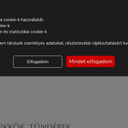
a cookie-k használatát.
kie-k
és statisztikai cookie-k
m tárolunk személyes adatokat, részletesebb tájékoztatásért kat
Mindet elfogadom
Elfogadom
trükkök, tündérek.