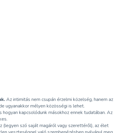
ak.
Az intimitás nem csupán érzelmi közelség, hanem az
de ugyanakkor mélyen közösségi is lehet.
s hogyan kapcsolódunk másokhoz ennek tudatában. Az
kes.
 (legyen szó saját magáról vagy szerettéről), az élet
tetlen veszteséggel való szembenézésben nyilvánul meg.