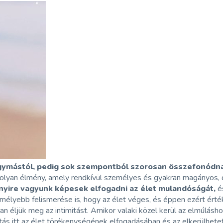
k egymástól, pedig sok szempontból szorosan összefonódn
 olyan élmény, amely rendkívül személyes és gyakran magányos, 
nnyire vagyunk képesek elfogadni az élet mulandóságát,
é
 mélyebb felismerése is, hogy az élet véges, és éppen ezért érté
 éljük meg az intimitást. Amikor valaki közel kerül az elmúláshoz
mitás itt az élet törékenységének elfogadásában és az elkerülhe