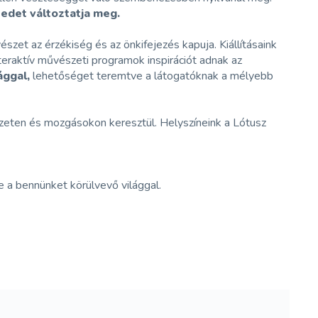
tedet változtatja meg.
zet az érzékiség és az önkifejezés kapuja. Kiállításaink
teraktív művészeti programok inspirációt adnak az
ággal,
lehetőséget teremtve a látogatóknak a mélyebb
eten és mozgásokon keresztül. Helyszíneink a Lótusz
e a bennünket körülvevő világgal.