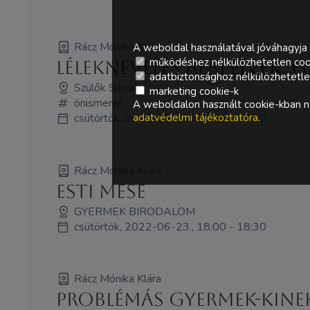
Rácz Mónika Klára
A weboldal használatával jóváhagyja 
működéshez nélkülözhetetlen coo
Léleknevelés alapelvek, g
adatbiztonsághoz nélkülözhetetlen 
Szülők Sátra
marketing cookie-k
önismeret
A weboldalon használt cookie-kban ne
csütörtök, 2022-06-23., 16:00 - 17:00
adatvédelmi tájékoztatóra
.
Rácz Mónika Klára
Esti mese
GYERMEK BIRODALOM
csütörtök, 2022-06-23., 18:00 - 18:30
Rácz Mónika Klára
Problémás gyermek-kinek