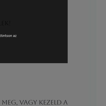
lek!
tintson az
meg, vagy kezeld a