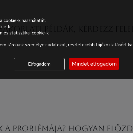
a cookie-k használatát.
kie-k
yakorlati példák, kérdezz-fele
és statisztikai cookie-k
m tárolunk személyes adatokat, részletesebb tájékoztatásért kat
Mindet elfogadom
Elfogadom
 a problémája? Hogyan előzd 