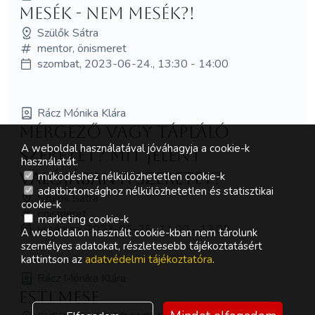
Mesék - nem mesék?!
Szülők Sátra
mentor, önismeret
szombat, 2023-06-24., 13:30 - 14:00
Rácz Mónika Klára
Mérgező vagy tápláló
A weboldal használatával jóváhagyja a cookie-k
szeretet? Mit jelent
használatát.
valójában a szeretet?
működéshez nélkülözhetetlen cookie-k
adatbiztonsághoz nélkülözhetetlen és statisztikai
Szülők Sátra
cookie-k
önismeret
marketing cookie-k
vasárnap, 2023-06-25., 11:00 - 12:00
A weboldalon használt cookie-kban nem tárolunk
személyes adatokat, részletesebb tájékoztatásért
kattintson az
adatvédelmi tájékoztatóra
.
Rácz Mónika Klára
Esti mese