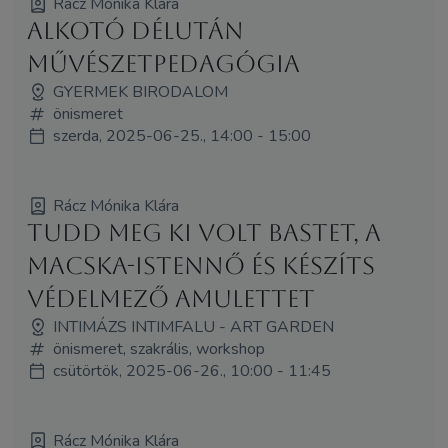
Rácz Mónika Klára
Alkotó délután
művészetpedagógia
GYERMEK BIRODALOM
önismeret
szerda, 2025-06-25., 14:00 - 15:00
Rácz Mónika Klára
Tudd meg ki volt Bastet, a
macska-istennő és készíts
védelmező amulettet
INTIMÁZS INTIMFALU - ART GARDEN
önismeret, szakrális, workshop
csütörtök, 2025-06-26., 10:00 - 11:45
Rácz Mónika Klára