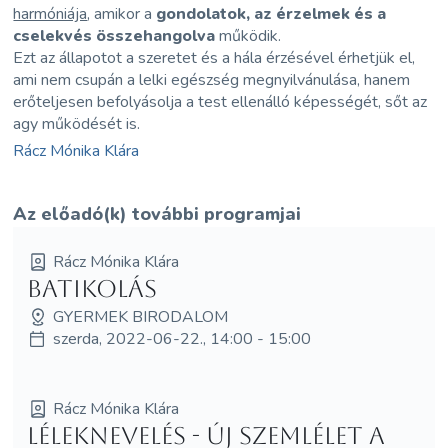
harmóniája
, amikor a
gondolatok, az érzelmek és a
cselekvés összehangolva
működik.
Ezt az állapotot a szeretet és a hála érzésével érhetjük el,
ami nem csupán a lelki egészség megnyilvánulása, hanem
erőteljesen befolyásolja a test ellenálló képességét, sőt az
agy működését is.
Rácz Mónika Klára
Az előadó(k) további programjai
Rácz Mónika Klára
Batikolás
GYERMEK BIRODALOM
szerda, 2022-06-22., 14:00 - 15:00
Rácz Mónika Klára
Léleknevelés - új szemlélet a