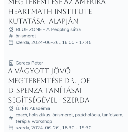
megteremtése az amerikai
HeartMath Institute
kutatásai alapján
BLUE ZONE - A Peopling sátra
önismeret
szerda, 2024-06-26., 16:00 - 17:45
Gerecs Péter
A vágyott jövő
megteremtése Dr. Joe
Dispenza tanításai
segítségével - Szerda
ÚJ ÉN Akadémia
coach, holisztikus, önismeret, pszichológia, tanfolyam,
terápia, workshop
szerda, 2024-06-26., 18:30 - 19:30