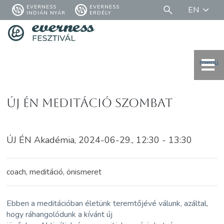
EVERNESS
EVERNESS
EN
INDIÁN NYÁR
ERDÉLY
menü
Új Én Meditáció Szombat
ÚJ ÉN Akadémia, 2024-06-29., 12:30 - 13:30
coach, meditáció, önismeret
Ebben a meditációban életünk teremtőjévé válunk, azáltal,
hogy ráhangolódunk a kívánt új