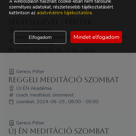
megteremtése Dr. Joe
A weboldalon használt cookie-kban nem tárolunk
személyes adatokat, részletesebb tájékoztatásért
Dispenza tanításai
kattintson az
adatvédelmi tájékoztatóra
.
segítségével - Péntek
ÚJ ÉN Akadémia
Mindet elfogadom
coach, holisztikus, önismeret, pszichológia, tanfolyam,
Elfogadom
terápia, workshop
péntek, 2024-06-28., 17:30 - 18:30
Gerecs Péter
Reggeli Meditáció Szombat
ÚJ ÉN Akadémia
coach, meditáció, önismeret
szombat, 2024-06-29., 08:00 - 09:00
Gerecs Péter
Új Én Meditáció Szombat