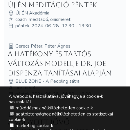
Új Én Meditáció Péntek
ÚJ ÉN Akadémia
coach, meditáció, önismeret
péntek, 2024-06-28., 12:30 - 13:30
Gerecs Péter, Péter Ágnes
A hatékony és tartós
változás modellje Dr. Joe
Dispenza tanításai alapján
BLUE ZONE - A Peopling sátra
önismeret
péntek, 2024-06-28., 14:30 - 16:00
A weboldal használatával jóváhagyja a cookie-k
használatát.
működéshez nélkülözhetetlen cookie-k
adatbiztonsághoz nélkülözhetetlen és statisztikai
Gerecs Péter
cookie-k
A vágyott jövő
marketing cookie-k