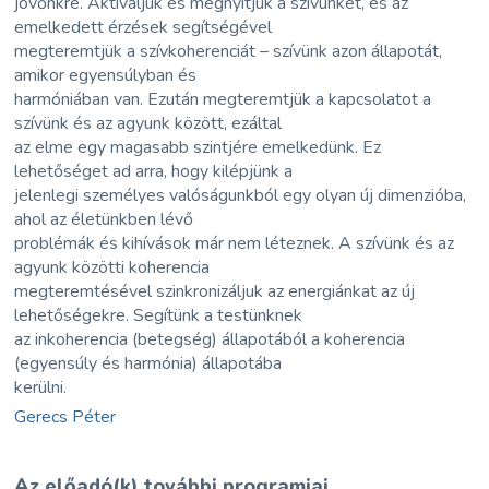
jövőnkre. Aktiváljuk és megnyitjuk a szívünket, és az
emelkedett érzések segítségével
megteremtjük a szívkoherenciát – szívünk azon állapotát,
amikor egyensúlyban és
harmóniában van. Ezután megteremtjük a kapcsolatot a
szívünk és az agyunk között, ezáltal
az elme egy magasabb szintjére emelkedünk. Ez
lehetőséget ad arra, hogy kilépjünk a
jelenlegi személyes valóságunkból egy olyan új dimenzióba,
ahol az életünkben lévő
problémák és kihívások már nem léteznek. A szívünk és az
agyunk közötti koherencia
megteremtésével szinkronizáljuk az energiánkat az új
lehetőségekre. Segítünk a testünknek
az inkoherencia (betegség) állapotából a koherencia
(egyensúly és harmónia) állapotába
kerülni.
Gerecs Péter
Az előadó(k) további programjai