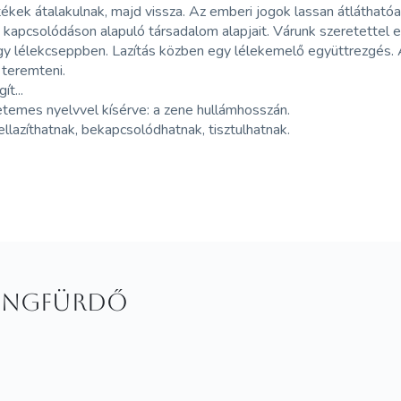
z értékek átalakulnak, majd vissza. Az emberi jogok lassan átláth
- kapcsolódáson alapuló társadalom alapjait. Várunk szeretettel 
egy lélekcseppben. Lazítás közben egy lélekemelő együttrezgés. 
 teremteni.
t...
etemes nyelvvel kísérve: a zene hullámhosszán.
llazíthatnak, bekapcsolódhatnak, tisztulhatnak.
HANGFÜRDŐ