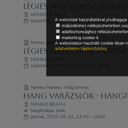
Légies Mesés hang-varáz
NOMAD BEACH
A weboldal használatával jóváhagyja 
csütörtök, 2025-09-11., 17:00 - 18:30
működéshez nélkülözhetetlen coo
adatbiztonsághoz nélkülözhetetlen 
marketing cookie-k
Nemec Mariann, Virág Emese
A weboldalon használt cookie-kban ne
adatvédelmi tájékoztatóra
.
Légies Mesés hang-varáz
NOMAD BEACH
csütörtök, 2025-09-11., 17:00 - 18:30
Nemec Mariann, Virág Emese
Hang Varázslók - HANG
NOMAD BEACH
hangterápia, zene
péntek, 2025-09-12., 12:30 - 14:00