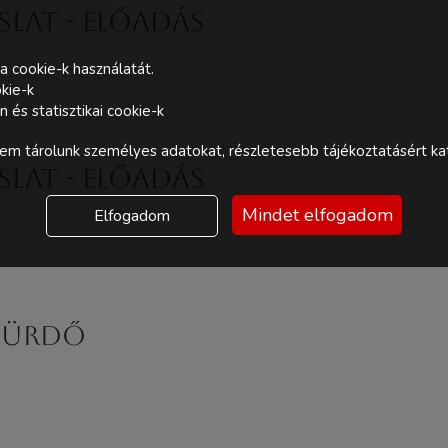
slat - ELŐADÁS
a cookie-k használatát.
kie-k
és statisztikai cookie-k
m tárolunk személyes adatokat, részletesebb tájékoztatásért kat
slat - ELŐADÁS
Mindet elfogadom
Elfogadom
FÜRDŐ