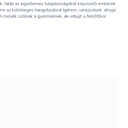
atóak, talán az egyetemes tulajdonságokat képviselő emberek
erre az különleges hangutazásra! Ígérem, varázsolunk. ahogy
A mesék szólnak a gyermeknek, aki elbújt a felnőttkor