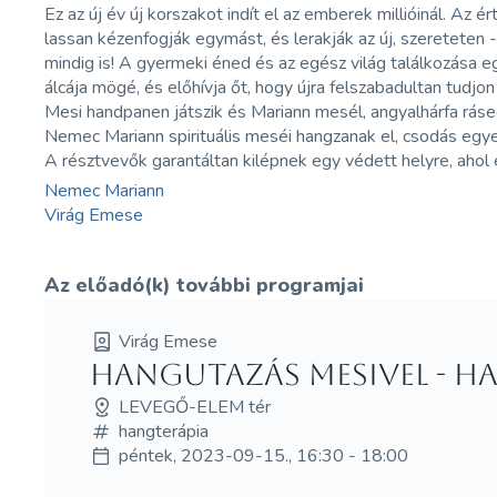
Ez az új év új korszakot indít el az emberek millióinál. A
lassan kézenfogják egymást, és lerakják az új, szereteten 
mindig is! A gyermeki éned és az egész világ találkozása 
álcája mögé, és előhívja őt, hogy újra felszabadultan tudjon
Mesi handpanen játszik és Mariann mesél, angyalhárfa rásegí
Nemec Mariann spirituális meséi hangzanak el, csodás egy
A résztvevők garantáltan kilépnek egy védett helyre, ahol e
Nemec Mariann
Virág Emese
Az előadó(k) további programjai
Virág Emese
Hangutazás Mesivel - 
LEVEGŐ-ELEM tér
hangterápia
péntek, 2023-09-15., 16:30 - 18:00