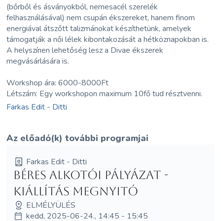
(bőrből és ásványokból, nemesacél szerelék
felhasználásával) nem csupán ékszereket, hanem finom
energiával átszőtt talizmánokat készíthetünk, amelyek
támogatják a női lélek kibontakozását a hétköznapokban is.
A helyszínen lehetőség lesz a Divae ékszerek
megvásárlására is.
Workshop ára: 6000-8000Ft
Létszám: Egy workshopon maximum 10fő tud résztvenni.
Farkas Edit - Ditti
Az előadó(k) további programjai
Farkas Edit - Ditti
Béres Alkotói Pályázat -
Kiállítás megnyitó
ELMÉLYÜLÉS
kedd, 2025-06-24., 14:45 - 15:45