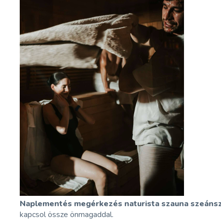
Naplementés megérkezés naturista szauna szeánsz:
kapcsol össze önmagaddal.