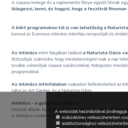
A szauna melege és a naplemente fénye együtt hívnak egy 
lélegezni, lenni, és hagyni, hogy a fesztivál finoma
A kiiírt programokon túl is van lehetőség a Naturis
keresd az Everness intimázs intimfalu recepcióját és érdekl
Az intimázs
intim falujában találod
a Naturista Oázis va
Biztosítjuk számodra, hogy meztelenséged csak a nap tekin
tovább színesítjük szauna szeánszokkal, hidegvizes merülés
programokkal.
Az intimázs intimfaluban
szabadon felfedezheted az int
sátor,az Art Garden, és a Naturista Oázis.
intimázs - a gyógyító intimitás,
Hiszünk abban, hogy a gyógyulás nem más, mint saját közép
A weboldal használatával jóváhagyja 
A tantrikus szellemiség további mélységeibe való merülésé
működéshez nélkülözhetetlen coo
adatbiztonsághoz nélkülözhetetlen 