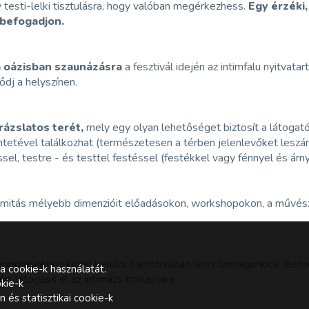
testi-lelki tisztulásra, hogy valóban megérkezhess.
Egy érzéki,
n befogadjon.
ta oázisban szaunázásra
a fesztivál idején az intimfalu nyitvata
ődj a helyszínen.
rázslatos terét,
mely egy olyan lehetőséget biztosít a látogató
tetével találkozhat (természetesen a térben jelenlevőket leszám
sel, testre - és testtel festéssel (festékkel vagy fénnyel és ár
imitás mélyebb dimenzióit előadásokon, workshopokon, a művész
pontunkhoz közel kerülni, harmóniában lenni önmagunkkal illetv
a cookie-k használatát.
rt látogass el az intimázs honlapjára
kie-k
és statisztikai cookie-k