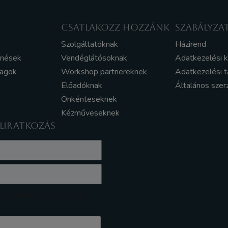
CSATLAKOZZ HOZZÁNK
SZABÁLYZA
Szolgáltatóknak
Házirend
enések
Vendéglátósoknak
Adatkezelési 
yagok
Workshop partnereknek
Adatkezelési t
Előadóknak
Általános szer
Önkénteseknek
Kézműveseknek
ELIRATKOZÁS
z Adatkezelési tájékoztatót