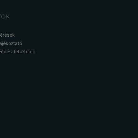
TOK
kérések
ájékoztató
ződési feltételek