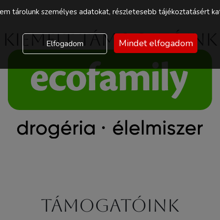
m tárolunk személyes adatokat, részletesebb tájékoztatásért kat
Kiemelt támogatóink
Mindet elfogadom
Elfogadom
Támogatóink