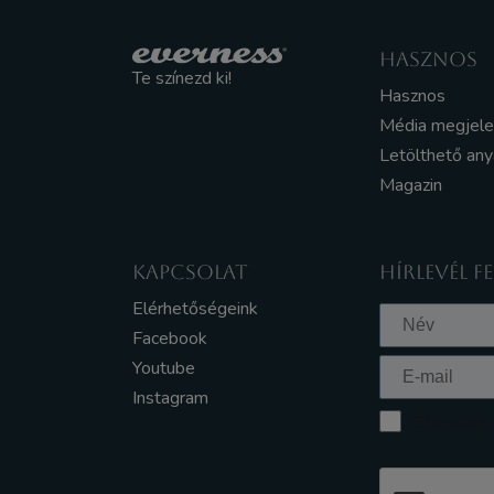
HASZNOS
Te színezd ki!
Hasznos
Média megjel
Letölthető an
Magazin
KAPCSOLAT
HÍRLEVÉL F
Elérhetőségeink
Facebook
Youtube
Instagram
Elfogadom a