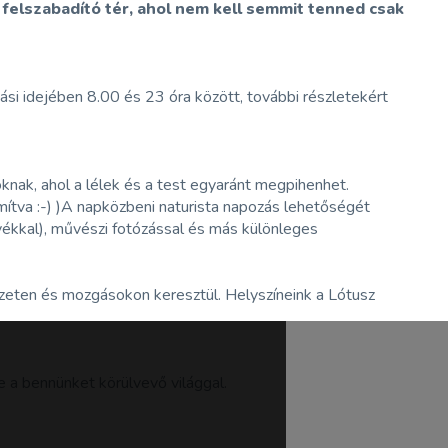
 felszabadító tér, ahol nem kell semmit tenned csak
rtási idejében 8.00 és 23 óra között, további részletekért
knak, ahol a lélek és a test egyaránt megpihenhet.
ítva :-) )A napközbeni naturista napozás lehetőségét
nyékkal), művészi fotózással és más különleges
eten és mozgásokon keresztül. Helyszíneink a Lótusz
e a bennünket körülvevő világgal.