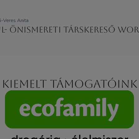
ó-Veres Anita
ül- önismereti társkereső wo
Kiemelt támogatóink