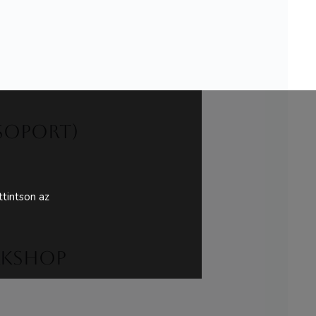
csoport)
tintson az
rkshop