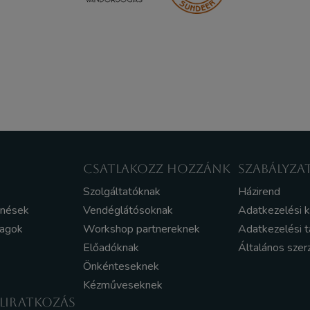
CSATLAKOZZ HOZZÁNK
SZABÁLYZA
Szolgáltatóknak
Házirend
enések
Vendéglátósoknak
Adatkezelési 
yagok
Workshop partnereknek
Adatkezelési t
Előadóknak
Általános szer
Önkénteseknek
Kézműveseknek
ELIRATKOZÁS