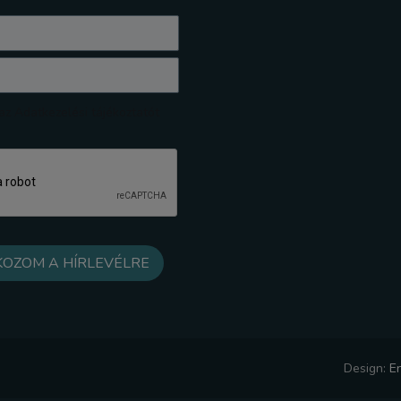
z Adatkezelési tájékoztatót
Design:
E