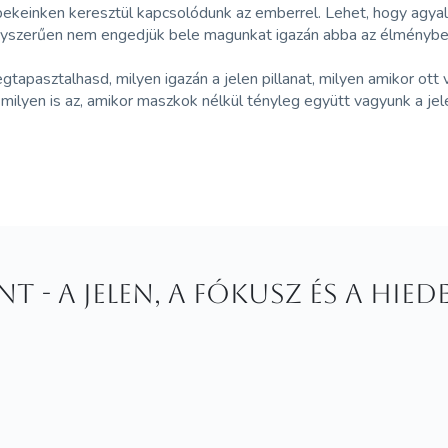
keinken keresztül kapcsolódunk az emberrel. Lehet, hogy agyalu
k egyszerűen nem engedjük bele magunkat igazán abba az élménybe 
egtapasztalhasd, milyen igazán a jelen pillanat, milyen amikor ot
ilyen is az, amikor maszkok nélkül tényleg együtt vagyunk a jel
 - A jelen, a fókusz és a hie