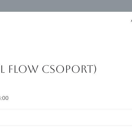
ál Flow csoport)
4:00