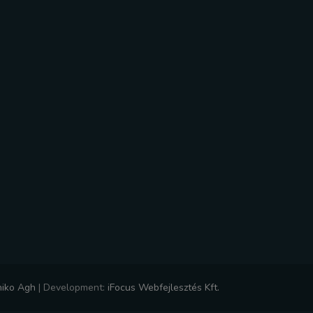
niko Agh
|
Development:
iFocus Webfejlesztés Kft.