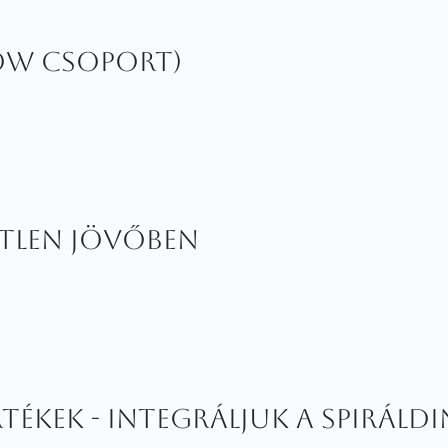
low csoport)
etlen jövőben
tékek - Integráljuk a spiráld