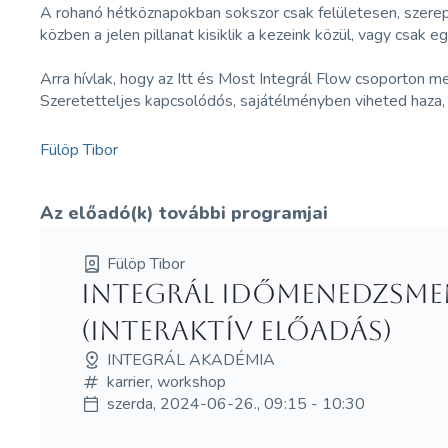
A rohanó hétköznapokban sokszor csak felületesen, szerepe
közben a jelen pillanat kisiklik a kezeink közül, vagy csa
Arra hívlak, hogy az Itt és Most Integrál Flow csoporton m
Szeretetteljes kapcsolódós, sajátélményben viheted haza, m
Fülöp Tibor
Az előadó(k) további programjai
Fülöp Tibor
Integrál Időmenedzsment
(Interaktív előadás)
INTEGRÁL AKADÉMIA
karrier, workshop
szerda, 2024-06-26., 09:15 - 10:30