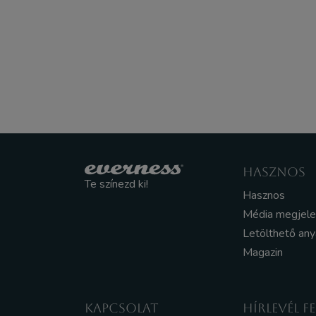
HASZNOS
Te színezd ki!
Hasznos
Média megjel
Letölthető an
Magazin
KAPCSOLAT
HÍRLEVÉL F