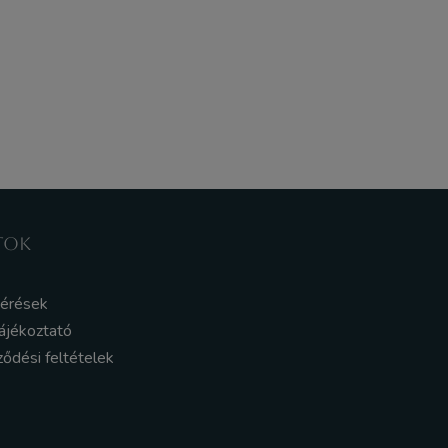
TOK
kérések
ájékoztató
ződési feltételek