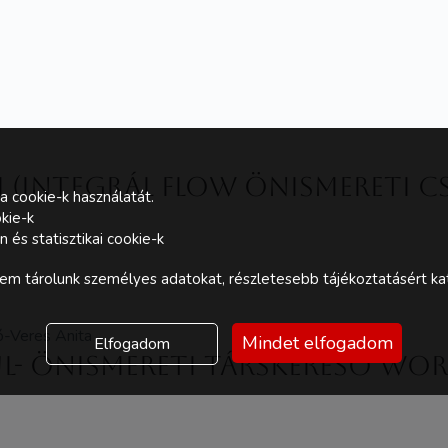
i (Integrál Flow önismereti 
a cookie-k használatát.
kie-k
és statisztikai cookie-k
m tárolunk személyes adatokat, részletesebb tájékoztatásért kat
ó-Veres Anita
Mindet elfogadom
Elfogadom
ül- önismereti társkereső wo