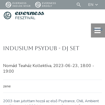
EVERNESS
EVERNESS
EN
INDIÁN NYÁR
ERDÉLY
menü
Indusium Psydub - DJ set
Nomád Teaház Kollektíva, 2023-06-23., 18:00 -
19:00
zene
2003-ban jutottam hozzá az első Psytrance, Chill, Ambient