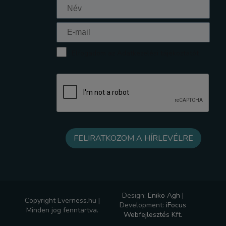
Elfogadom az Adatkezelési tájékoztatót
Design:
Eniko Agh
|
Copyright Everness.hu |
Development:
iFocus
Minden jog fenntartva.
Webfejlesztés Kft.