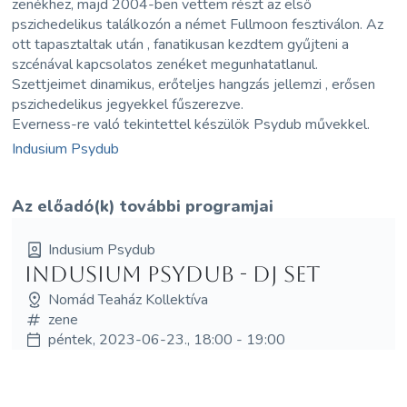
zenékhez, majd 2004-ben vettem részt az első
pszichedelikus találkozón a német Fullmoon fesztiválon. Az
ott tapasztaltak után , fanatikusan kezdtem gyűjteni a
szcénával kapcsolatos zenéket megunhatatlanul.
Szettjeimet dinamikus, erőteljes hangzás jellemzi , erősen
pszichedelikus jegyekkel fűszerezve.
Everness-re való tekintettel készülök Psydub művekkel.
Indusium Psydub
Az előadó(k) további programjai
Indusium Psydub
Indusium Psydub - DJ set
Nomád Teaház Kollektíva
zene
péntek, 2023-06-23., 18:00 - 19:00