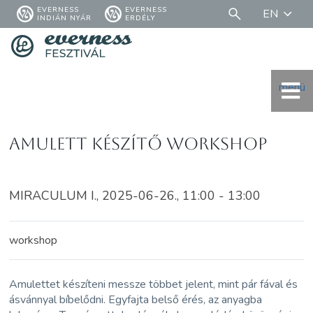
EVERNESS
EVERNESS
EN
INDIÁN NYÁR
ERDÉLY
menü
Amulett készítő workshop
MIRACULUM I., 2025-06-26., 11:00 - 13:00
workshop
Amulettet készíteni messze többet jelent, mint pár fával és
ásvánnyal bíbelődni. Egyfajta belső érés, az anyagba