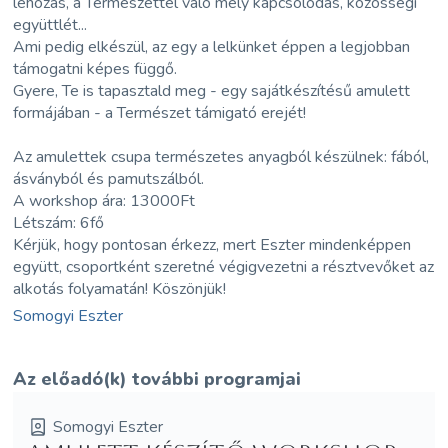
lehozás, a Természettel való mély kapcsolódás, közösségi
együttlét...
Ami pedig elkészül, az egy a lelkünket éppen a legjobban
támogatni képes függő.
Gyere, Te is tapasztald meg - egy sajátkészítésű amulett
formájában - a Természet támigató erejét!
Az amulettek csupa természetes anyagból készülnek: fából,
ásványból és pamutszálból.
A workshop ára: 13000Ft
Létszám: 6fő
Kérjük, hogy pontosan érkezz, mert Eszter mindenképpen
együtt, csoportként szeretné végigvezetni a résztvevőket az
alkotás folyamatán! Köszönjük!
Somogyi Eszter
Az előadó(k) további programjai
Somogyi Eszter