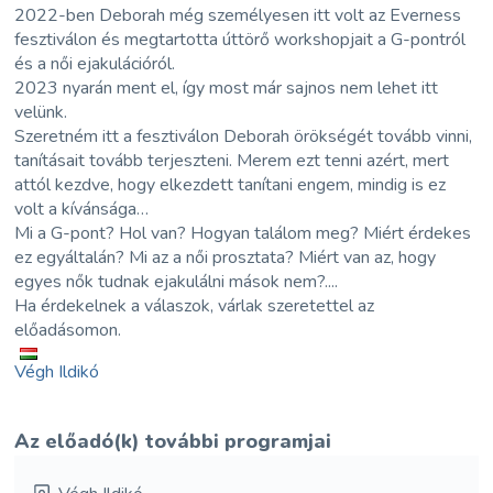
2022-ben Deborah még személyesen itt volt az Everness
fesztiválon és megtartotta úttörő workshopjait a G-pontról
és a női ejakulációról.
2023 nyarán ment el, így most már sajnos nem lehet itt
velünk.
Szeretném itt a fesztiválon Deborah örökségét tovább vinni,
tanításait tovább terjeszteni. Merem ezt tenni azért, mert
attól kezdve, hogy elkezdett tanítani engem, mindig is ez
volt a kívánsága…
Mi a G-pont? Hol van? Hogyan találom meg? Miért érdekes
ez egyáltalán? Mi az a női prosztata? Miért van az, hogy
egyes nők tudnak ejakulálni mások nem?....
Ha érdekelnek a válaszok, várlak szeretettel az
előadásomon.
Végh Ildikó
Az előadó(k) további programjai