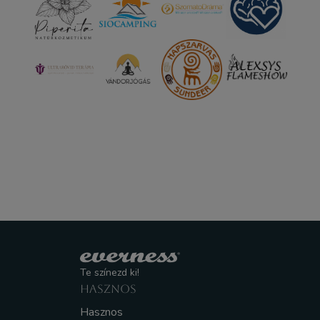
Te színezd ki!
HASZNOS
Hasznos