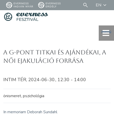
EVERNESS
EVERNESS
EN
INDIÁN NYÁR
ERDÉLY
menü
A G-pont titkai és ajándékai, a
női ejakuláció forrása
INTIM TÉR, 2024-06-30., 12:30 - 14:00
önismeret, pszichológia
In memoriam Deborah Sundahl