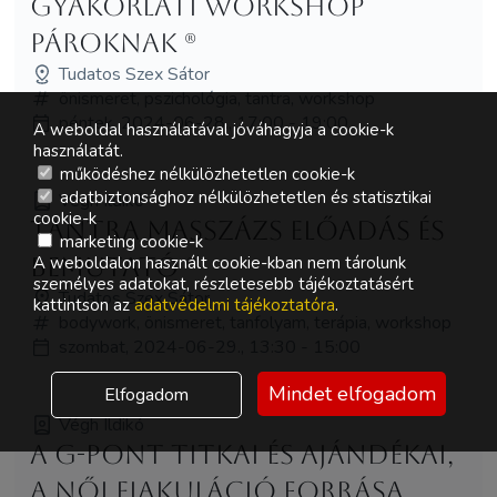
gyakorlati Workshop
pároknak (R)
Tudatos Szex Sátor
önismeret, pszichológia, tantra, workshop
péntek, 2024-06-28., 17:00 - 19:00
A weboldal használatával jóváhagyja a cookie-k
használatát.
működéshez nélkülözhetetlen cookie-k
adatbiztonsághoz nélkülözhetetlen és statisztikai
Végh Ildikó
cookie-k
Tantra masszázs előadás és
marketing cookie-k
bemutató (R)
A weboldalon használt cookie-kban nem tárolunk
személyes adatokat, részletesebb tájékoztatásért
Tudatos Szex Sátor
kattintson az
adatvédelmi tájékoztatóra
.
bodywork, önismeret, tanfolyam, terápia, workshop
szombat, 2024-06-29., 13:30 - 15:00
Mindet elfogadom
Elfogadom
Végh Ildikó
A G-pont titkai és ajándékai,
a női ejakuláció forrása