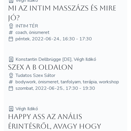
Végh Ildikó
Mi az intim masszázs és mire
jó?
INTIM TÉR
coach, önismeret
péntek, 2022-06-24., 16:30 - 17:30
Konstantin Dellbrügge [DE], Végh Ildikó
Szex a B oldalon
Tudatos Szex Sátor
bodywork, önismeret, tanfolyam, terápia, workshop
szombat, 2022-06-25., 17:30 - 19:30
Végh Ildikó
Happy Ass Az anális
érintésről, avagy hogy