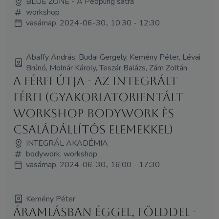
BLUE ZONE - A Peopling sátra
workshop
vasárnap, 2024-06-30., 10:30 - 12:30
Abaffy András, Budai Gergely, Kemény Péter, Lévai
Brúnó, Molnár Károly, Teszár Balázs, Zám Zoltán
A Férfi Útja - Az Integrált
Férfi (Gyakorlatorientált
workshop bodywork ès
családállítós elemekkel)
INTEGRÁL AKADÉMIA
bodywork, workshop
vasárnap, 2024-06-30., 16:00 - 17:30
Kemény Péter
Áramlásban éggel, földdel -