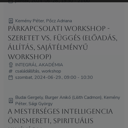
péntek, 2024-06-28., 19:30 - 21:00
Kemény Péter, Pőcz Adriana
Párkapcsolati workshop -
Szeretet vs. függés (Előadás,
állítás, sajátélményű
workshop)
INTEGRÁL AKADÉMIA
családállítás, workshop
szombat, 2024-06-29., 09:00 - 10:30
Budai Gergely, Burger Anikó (Lilith Cadmon), Kemény
Péter, Sági György
A Mesterséges Intelligencia
önismereti, spirituális