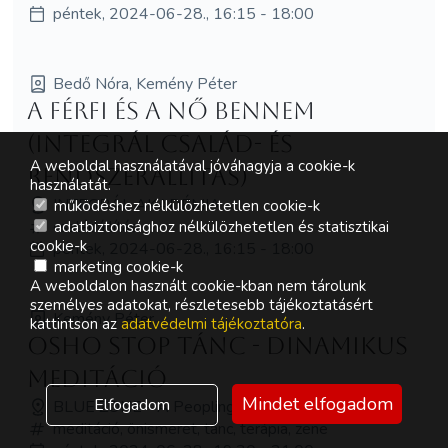
péntek, 2024-06-28., 16:15 - 18:00
Bedő Nóra, Kemény Péter
A férfi és a nő bennem
(Integrál család- és
A weboldal használatával jóváhagyja a cookie-k
rendszerállítás)
használatát.
INTEGRÁL AKADÉMIA
működéshez nélkülözhetetlen cookie-k
családállítás
adatbiztonsághoz nélkülözhetetlen és statisztikai
cookie-k
péntek, 2024-06-28., 16:15 - 18:00
marketing cookie-k
A weboldalon használt cookie-kban nem tárolunk
személyes adatokat, részletesebb tájékoztatásért
Kemény Péter
kattintson az
adatvédelmi tájékoztatóra
.
Osho stop tánc - dinamikus
meditáció
Mindet elfogadom
Elfogadom
BLUE ZONE - A Peopling sátra
meditáció, önismeret, tánc, terápia, zene