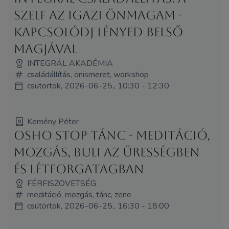
Szelf az igazi önmagam -
kapcsolódj lényed belső
magjával
INTEGRÁL AKADÉMIA
családállítás, önismeret, workshop
csütörtök, 2026-06-25., 10:30 - 12:30
Kemény Péter
Osho stop tánc - meditáció,
mozgás, buli az ürességben
és létforgatagban
FÉRFISZÖVETSÉG
meditáció, mozgás, tánc, zene
csütörtök, 2026-06-25., 16:30 - 18:00