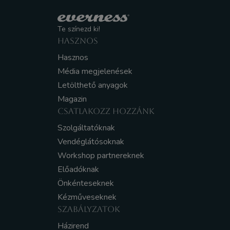
Te színezd ki!
HASZNOS
Hasznos
Média megjelenések
Letölthető anyagok
Magazin
CSATLAKOZZ HOZZÁNK
Szolgáltatóknak
Vendéglátósoknak
Workshop partnereknek
Előadóknak
Önkénteseknek
Kézműveseknek
SZABÁLYZATOK
Házirend