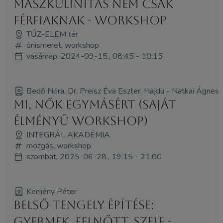
maszkulinitás nem csak
férfiaknak - WORKSHOP
TŰZ-ELEM tér
önismeret, workshop
vasárnap, 2024-09-15., 08:45 - 10:15
Bedő Nóra, Dr. Preisz Éva Eszter, Hajdu - Natkai Ágnes
Mi, Nők Egymásért (Saját
élményű workshop)
INTEGRÁL AKADÉMIA
mozgás, workshop
szombat, 2025-06-28., 19:15 - 21:00
Kemény Péter
Belső tengely építése:
gyermek, felnőtt, szelf -