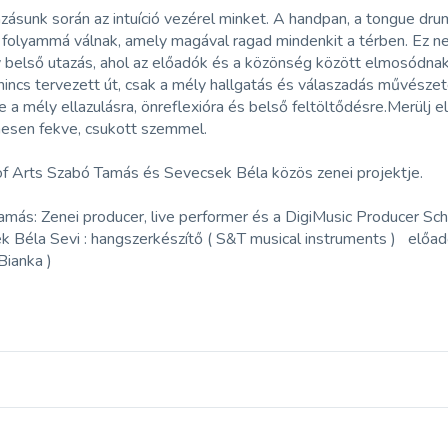
ásunk során az intuíció vezérel minket. A handpan, a tongue dr
 folyammá válnak, amely magával ragad mindenkit a térben. Ez 
v belső utazás, ahol az előadók és a közönség között elmosódnak a
nincs tervezett út, csak a mély hallgatás és válaszadás művészete
 a mély ellazulásra, önreflexióra és belső feltöltődésre.Merülj 
esen fekve, csukott szemmel.
of Arts Szabó Tamás és Sevecsek Béla közös zenei projektje.
más: Zenei producer, live performer és a DigiMusic Producer Scho
 Béla Sevi : hangszerkészítő ( S&T musical instruments ) előadó
Bianka )