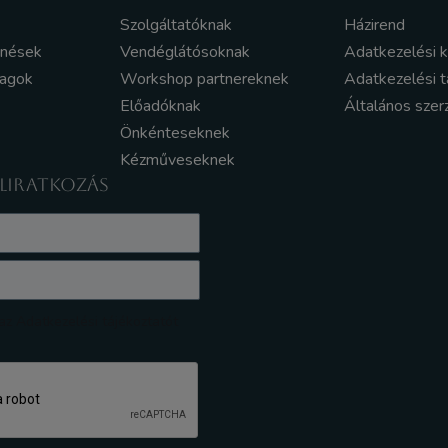
Szolgáltatóknak
Házirend
enések
Vendéglátósoknak
Adatkezelési 
yagok
Workshop partnereknek
Adatkezelési t
Előadóknak
Általános szer
Önkénteseknek
Kézműveseknek
ELIRATKOZÁS
z Adatkezelési tájékoztatót