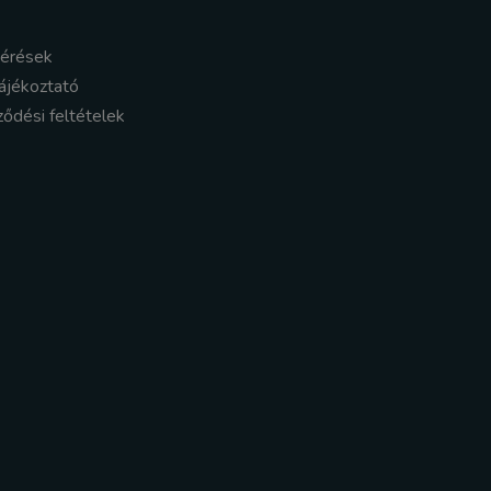
kérések
ájékoztató
ződési feltételek