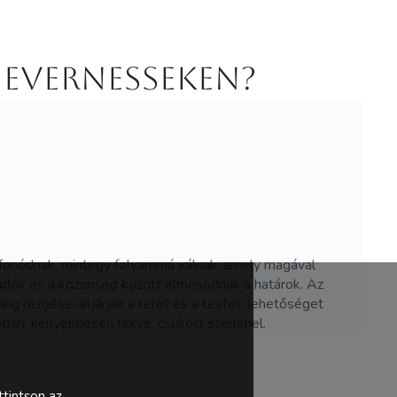
 Evernesseken?
zefonódnak, mintegy folyammá válnak, amely magával
őadók és a közönség között elmosódnak a határok. Az
ang rezgései átjárják a teret és a testet, lehetőséget
cióban, kényelmesen fekve, csukott szemmel.
tintson az