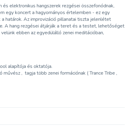
um és elektronikus hangszerek rezgései összefonódnak,
nem egy koncert a hagyományos értelemben - ez egy
 határok. Az improvizáció pillanatai tiszta jelenlétet
. A hang rezgései átjárják a teret és a testet, lehetőséget
el velünk ebben az egyedülálló zenei meditációban,
ol alapítója és oktatója.
 művész , tagja több zenei formációnak ( Trance Tribe ,