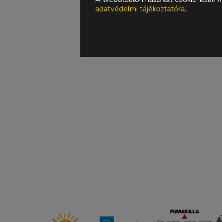
adatvédelmi tájékoztatóra
.