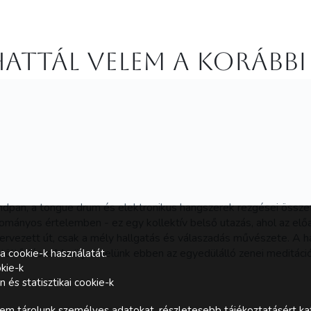
attál velem a korábbi
handpan, a tongue drum és elektronikus hangszerek rezgései öss
ományos értelemben - ez egy kollektív belső utazás, ahol az el
s tervezett út, csak a mély hallgatás és válaszadás művészete. A h
eltöltődésre.Merülj el velünk ebben az egyedülálló zenei meditá
a cookie-k használatát.
kie-k
és statisztikai cookie-k
m tárolunk személyes adatokat, részletesebb tájékoztatásért kat