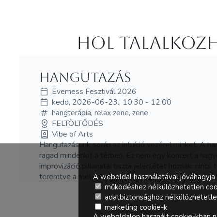
Hol Talalkozh
hangutazás
Everness Fesztivál 2026
kedd, 2026-06-23., 10:30 - 12:00
hangterápia, relax zene, zene
FELTÖLTŐDÉS
Vibe of Arts
Hangutazásunk során az intuíció vezérel minket. A 
ragad mindenkit a térben. Ez nem egy koncert a hagy
improvizáció pillanatai tiszta jelenlétet hoznak: ninc
teremtve a mély ellazulásra, önreflexióra és belső f
A weboldal használatával jóváhagyja 
működéshez nélkülözhetetlen coo
adatbiztonsághoz nélkülözhetetlen 
marketing cookie-k
A weboldalon használt cookie-kban ne