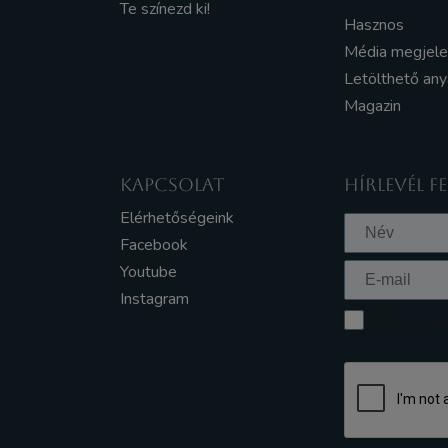
Te színezd ki!
Hasznos
Média megjel
Letölthető an
Magazin
KAPCSOLAT
HÍRLEVÉL F
Elérhetőségeink
Facebook
Youtube
Instagram
Elfogadom a