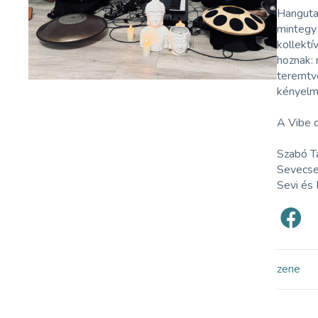
Hangutaz
mintegy
kollektí
hoznak: 
teremtve
kényelm
A Vibe 
Szabó Ta
Sevecsek
Sevi és 
zene