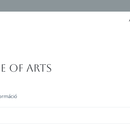
be of Arts
formáció