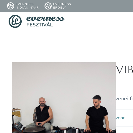
EVERNESS
EVERNESS
INDIÁN NYÁR
ERDÉLY
Vi
zenei 
zene