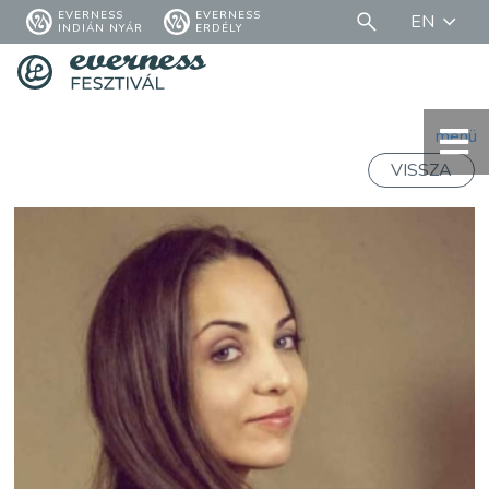
EVERNESS
EVERNESS
EN
INDIÁN NYÁR
ERDÉLY
menü
VISSZA