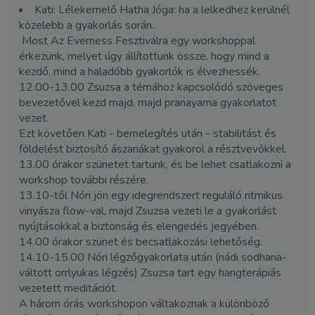
Kati: Lélekemelő Hatha Jóga: ha a lelkedhez kerülnél
közelebb a gyakorlás során.
Most Az Everness Fesztiválra egy workshoppal
érkezünk, melyet úgy állítottunk össze, hogy mind a
kezdő, mind a haladóbb gyakorlók is élvezhessék.
12.00-13.00 Zsuzsa a témához kapcsolódó szöveges
bevezetővel kezd majd, majd pranayama gyakorlatot
vezet.
Ezt követően Kati - bemelegítés után - stabilitást és
földelést biztosító ászanákat gyakorol a résztvevőkkel.
13.00 órakor szünetet tartunk, és be lehet csatlakozni a
workshop további részére.
13.10-től Nóri jön egy idegrendszert reguláló ritmikus
vinyásza flow-val, majd Zsuzsa vezeti le a gyakorlást
nyújtásokkal a biztonság és elengedés jegyében.
14.00 órakor szünet és becsatlakozási lehetőség.
14.10-15.00 Nóri légzőgyakorlata után (nádi sodhana-
váltott orrlyukas légzés) Zsuzsa tart egy hangterápiás
vezetett meditációt.
A három órás workshopon váltakoznak a különböző