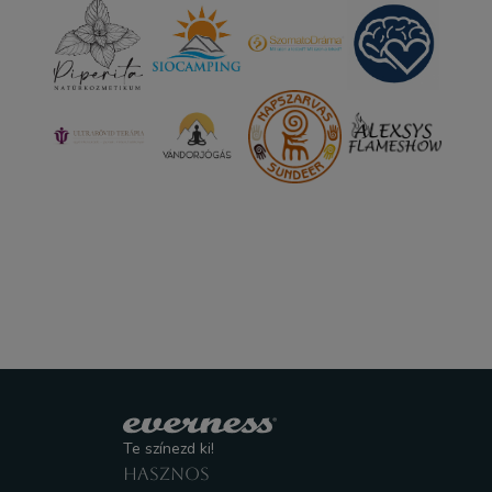
Te színezd ki!
HASZNOS