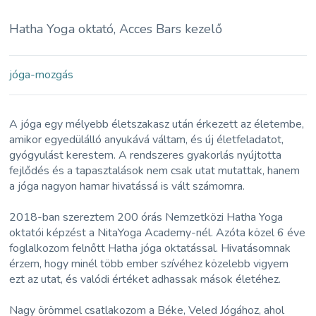
Hatha Yoga oktató, Acces Bars kezelő
jóga-mozgás
A jóga egy mélyebb életszakasz után érkezett az életembe,
amikor egyedülálló anyukává váltam, és új életfeladatot,
gyógyulást kerestem. A rendszeres gyakorlás nyújtotta
fejlődés és a tapasztalások nem csak utat mutattak, hanem
a jóga nagyon hamar hivatássá is vált számomra.
2018-ban szereztem 200 órás Nemzetközi Hatha Yoga
oktatói képzést a NitaYoga Academy-nél. Azóta közel 6 éve
foglalkozom felnőtt Hatha jóga oktatással. Hivatásomnak
érzem, hogy minél több ember szívéhez közelebb vigyem
ezt az utat, és valódi értéket adhassak mások életéhez.
Nagy örömmel csatlakozom a Béke, Veled Jógához, ahol