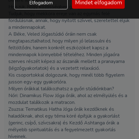
Mindet elfogadom
Elfogadom
Hisszük, hogy közösségben gyógyulunk.
Tudjuk, hogy mekkora ereje van az egymás felé
fordulásnak, annak, hogy nyitott szívvel, szeretettel éljük
a mindennapokat.
A Béke, Veled Jógastúdió óráin nem csak
megtapasztalhatod, hogy milyen jó lelassulni és
feltöltődni, hanem konkrét eszközöket kapsz a
mindennapok könnyebbé tételéhez. Minden jógaóra
szerves részét képezi az ászanák mellett a pranayama
(légzőgyakorlatok) és a vezetett relaxáció.
Kis csoportokkal dolgozunk, hogy minél több figyelem
jusson egy-egy gyakorlóra.
Milyen órákkal találkozhatsz a győri stúdiónkban?
Nóri: Dinamikus Flow Jóga órák, ahol az elmélyülés és a
mozdulat találkozik a matracon.
Zsuzsa: Tematikus Hatha Jóga órák kezdőknek és
haladóknak, ahol egy téma köré építjük a gyakorlást
(gerinc, csípő, szívcsakra) és Kezdő Ashtanga órák a
mélyebb spiritualitás és a fegyelmezett gyakorlás
híveinek.