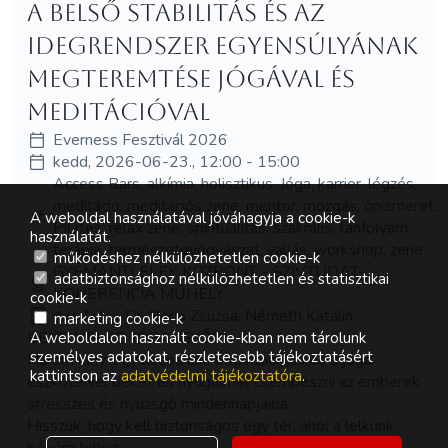
A belső stabilitás és az
idegrendszer egyensúlyának
megteremtése jógával és
meditációval
Everness Fesztivál 2026
kedd, 2026-06-23., 12:00 - 15:00
Access Bars, alkímia, holisztikus, Jóga, karrier, légzés,
meditáció, meditációs zene, mentor, mozgás, önismeret,
A weboldal használatával jóváhagyja a cookie-k
Pilates, relax zene, spiritualitás, szakrális, tanfolyam,
használatát.
terápia, természetgyógyászat, vallás, workshop, zene
működéshez nélkülözhetetlen cookie-k
GYÉMÁNTLÉLEK KÖZPONT - SZÍVTUDAT-
adatbiztonsághoz nélkülözhetetlen és statisztikai
KOHERENCIA MŰHELY
cookie-k
Ács Nóra, Dr. Boda Zsuzsa, Németh Katalin
marketing cookie-k
BÉKE, VELED JÓGA (GYŐR)
A weboldalon használt cookie-kban nem tárolunk
személyes adatokat, részletesebb tájékoztatásért
Három lány, egy közös cél: a spiritualitás és a jóga
kattintson az
adatvédelmi tájékoztatóra
.
eszközeivel békét és nyugalmat csempészni az emberek
stresszes és nyüzsgő mindennapjaiba.
Hisszük, hogy kell biztonságos egy tér, ahol a lelkünk
békére lelhet.