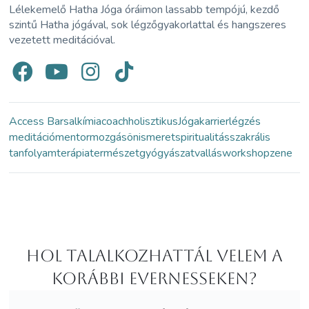
Lélekemelő Hatha Jóga óráimon lassabb tempójú, kezdő
szintű Hatha jógával, sok légzőgyakorlattal és hangszeres
vezetett meditációval.
Access Bars
alkímia
coach
holisztikus
Jóga
karrier
légzés
meditáció
mentor
mozgás
önismeret
spiritualitás
szakrális
tanfolyam
terápia
természetgyógyászat
vallás
workshop
zene
Hol Talalkozhattál velem a
korábbi Evernesseken?