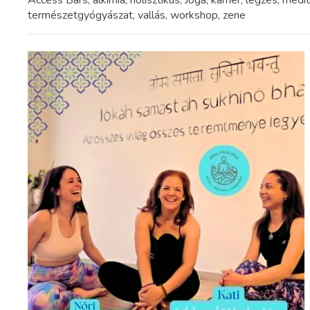
Access Bars, alkímia, holisztikus, Jóga, karrier, légzés, medi
természetgyógyászat, vallás, workshop, zene