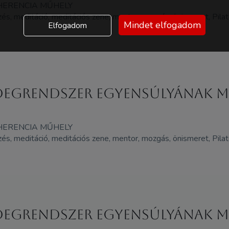
HERENCIA MŰHELY
gzés, meditáció, meditációs zene, mentor, mozgás, önismeret, Pilates
Mindet elfogadom
Elfogadom
z idegrendszer egyensúlyának 
HERENCIA MŰHELY
gzés, meditáció, meditációs zene, mentor, mozgás, önismeret, Pilates
z idegrendszer egyensúlyának 