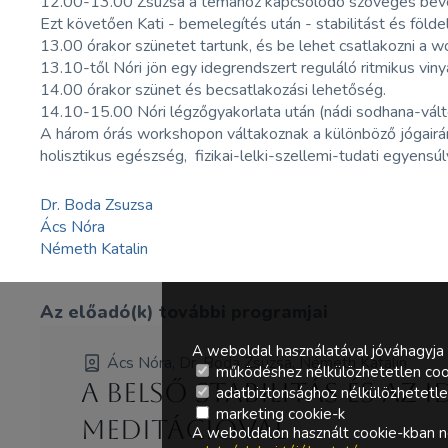
12.00-13.00 Zsuzsa a témához kapcsolódó szöveges bevez
Ezt követően Kati - bemelegítés után - stabilitást és földe
13.00 órakor szünetet tartunk, és be lehet csatlakozni a w
13.10-től Nóri jön egy idegrendszert reguláló ritmikus vin
14.00 órakor szünet és becsatlakozási lehetőség.
14.10-15.00 Nóri légzőgyakorlata után (nádi sodhana-válto
A három órás workshopon váltakoznak a különböző jógairá
holisztikus egészség, fizikai-lelki-szellemi-tudati egyensúly
Dr. Boda Zsuzsa
Ács Nóra
Németh Katalin
Az előadó(k) további programjai
A weboldal használatával jóváhagyja 
Ács Nóra, Dr. Boda Zsuzsa, Németh Katalin
működéshez nélkülözhetetlen coo
A belső stabilitás és a
adatbiztonsághoz nélkülözhetetlen 
marketing cookie-k
meditációval
A weboldalon használt cookie-kban ne