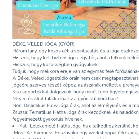
BÉKE, VELED JÓGA (GYŐR)
Három lány, egy közös cél: a spiritualitás és a jóga eszk
Hisszük, hogy kell biztonságos egy tér, ahol a lelkünk békér
Hisszük, hogy közösségben gyógyulunk.
Tudjuk, hogy mekkora ereje van az egymás felé fordulásnak,
A Béke, Veled Jógastúdió óráin nem csak megtapasztalhato
jógaóra szerves részét képezi az ászanák mellett a pranaya
Kis csoportokkal dolgozunk, hogy minél több figyelem jus
Milyen órákkal találkozhatsz a győri stúdiónkban?
Nóri: Dinamikus Flow Jóga órák, ahol az elmélyülés és a mo
Zsuzsa: Tematikus Hatha Jóga órák kezdőknek és haladóknak,
fegyelmezett gyakorlás híveinek.
Kati: Lélekemelő Hatha Jóga: ha a lelkedhez kerülnél kö
Most Az Everness Fesztiválra egy workshoppal érkezünk, m