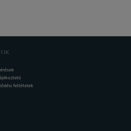
TOK
kérések
ájékoztató
ződési feltételek