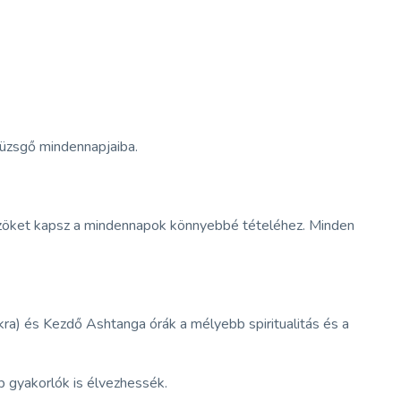
yüzsgő mindennapjaiba.
közöket kapsz a mindennapok könnyebbé tételéhez. Minden
kra) és Kezdő Ashtanga órák a mélyebb spiritualitás és a
b gyakorlók is élvezhessék.