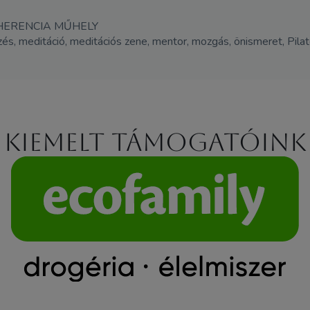
HERENCIA MŰHELY
gzés, meditáció, meditációs zene, mentor, mozgás, önismeret, Pilates
Kiemelt támogatóink