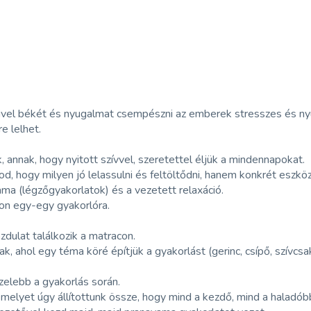
özeivel békét és nyugalmat csempészni az emberek stresszes és n
e lelhet.
 annak, hogy nyitott szívvel, szeretettel éljük a mindennapokat.
d, hogy milyen jó lelassulni és feltöltődni, hanem konkrét esz
ma (légzőgyakorlatok) és a vezetett relaxáció.
son egy-egy gyakorlóra.
zdulat találkozik a matracon.
 ahol egy téma köré építjük a gyakorlást (gerinc, csípő, szívcsa
zelebb a gyakorlás során.
elyet úgy állítottunk össze, hogy mind a kezdő, mind a haladób