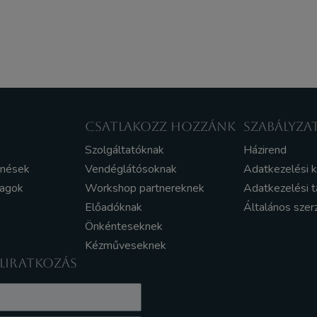
CSATLAKOZZ HOZZÁNK
SZABÁLYZA
Szolgáltatóknak
Házirend
enések
Vendéglátósoknak
Adatkezelési 
yagok
Workshop partnereknek
Adatkezelési t
Előadóknak
Általános szer
Önkénteseknek
Kézműveseknek
ELIRATKOZÁS