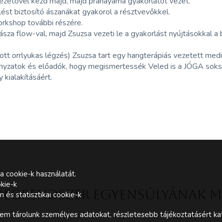
etővel kezd majd, majd pranayama gyakorlatot vezet.
lést biztosító ászanákat gyakorol a résztvevőkkel.
orkshop további részére.
yásza flow-val, majd Zsuzsa vezeti le a gyakorlást nyújtásokkal 
tt orrlyukas légzés) Zsuzsa tart egy hangterápiás vezetett medit
nyzatok és előadók, hogy megismertessék Veled is a JÓGA soks
 kialakításáért.
a cookie-k használatát.
kie-k
z idegrendszer egyensúlyának 
és statisztikai cookie-k
m tárolunk személyes adatokat, részletesebb tájékoztatásért kat