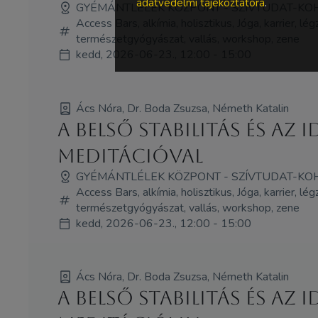
adatvédelmi tájékoztatóra
.
GYÉMÁNTLÉLEK KÖZPONT - SZÍVTUDAT-KO
Access Bars, alkímia, holisztikus, Jóga, karrier, lé
természetgyógyászat, vallás, workshop, zene
kedd, 2026-06-23., 12:00 - 15:00
Ács Nóra, Dr. Boda Zsuzsa, Németh Katalin
A belső stabilitás és a
meditációval
GYÉMÁNTLÉLEK KÖZPONT - SZÍVTUDAT-KO
Access Bars, alkímia, holisztikus, Jóga, karrier, lé
természetgyógyászat, vallás, workshop, zene
kedd, 2026-06-23., 12:00 - 15:00
Ács Nóra, Dr. Boda Zsuzsa, Németh Katalin
A belső stabilitás és a