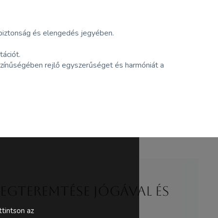
a biztonság és elengedés jegyében.
ációt.
zínűségében rejlő egyszerűséget és harmóniát a
megteremtése jógával és
tintson az