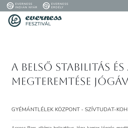
EVERNESS
EVERNESS
INDIÁN NYÁR
ERDÉLY
A belső stabilitás 
megteremtése jógáv
GYÉMÁNTLÉLEK KÖZPONT - SZÍVTUDAT-KOHERE