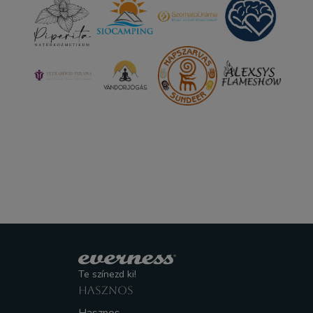
Te színezd ki!
HASZNOS