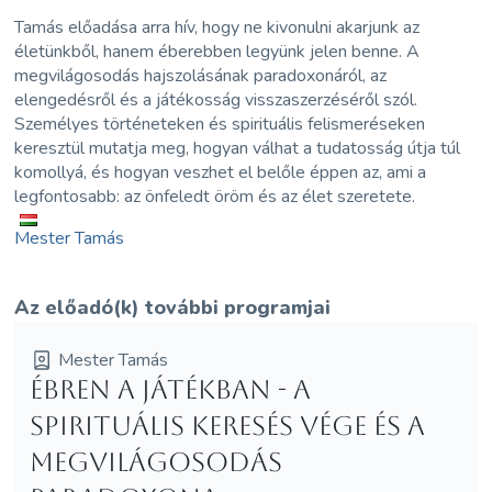
Tamás előadása arra hív, hogy ne kivonulni akarjunk az
életünkből, hanem éberebben legyünk jelen benne. A
megvilágosodás hajszolásának paradoxonáról, az
elengedésről és a játékosság visszaszerzéséről szól.
Személyes történeteken és spirituális felismeréseken
keresztül mutatja meg, hogyan válhat a tudatosság útja túl
komollyá, és hogyan veszhet el belőle éppen az, ami a
legfontosabb: az önfeledt öröm és az élet szeretete.
Mester Tamás
Az előadó(k) további programjai
Mester Tamás
ÉBREN A JÁTÉKBAN - A
spirituális keresés vége és a
megvilágosodás