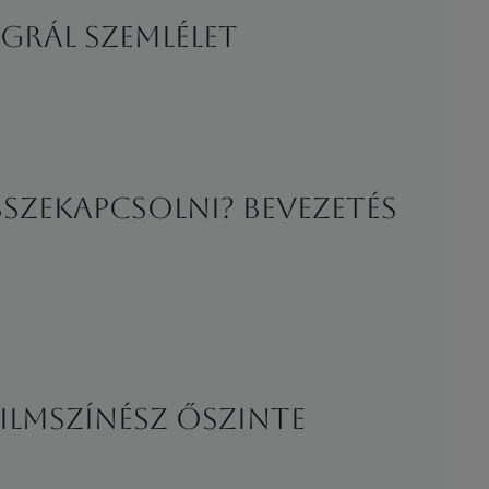
egrál szemlélet
sszekapcsolni? Bevezetés
filmszínész őszinte