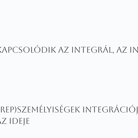
apcsolódik az integrál, az in
erep)személyiségek integrációja
z ideje