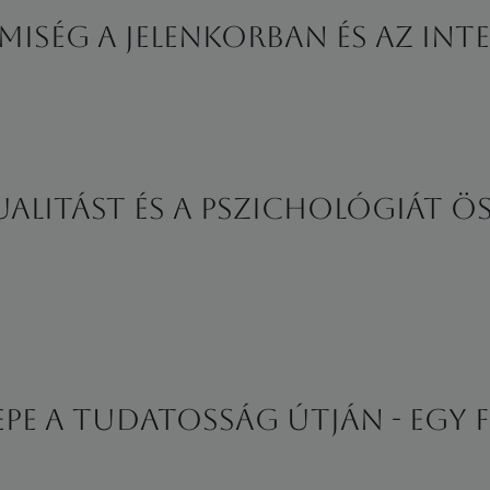
emiség a jelenkorban és az int
tualitást és a pszichológiát ö
epe a tudatosság útján - egy 