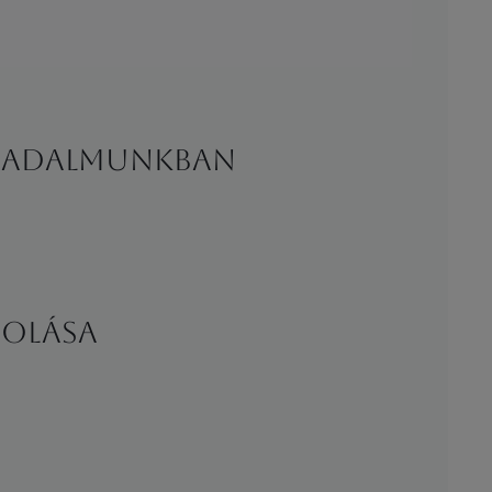
ársadalmunkban
solása