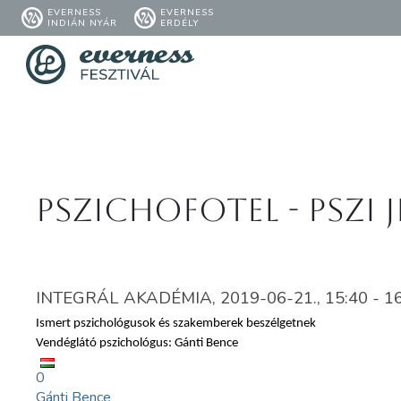
EVERNESS
EVERNESS
INDIÁN NYÁR
ERDÉLY
Pszichofotel - Pszi 
INTEGRÁL AKADÉMIA, 2019-06-21., 15:40 - 1
Ismert pszichológusok és szakemberek beszélgetnek
Vendéglátó pszichológus: Gánti Bence
0
Gánti Bence