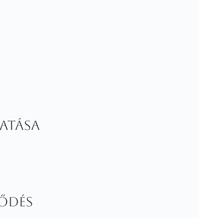
tatása
lődés