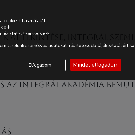
a cookie-k használatát.
kie-k
és statisztikai cookie-k
nek áttekintése, integrál szem
m tárolunk személyes adatokat, részletesebb tájékoztatásért kat
Mindet elfogadom
Elfogadom
és az Integrál Akadémia bemu
tás