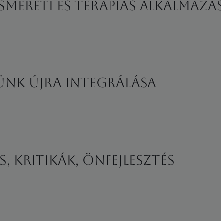
mereti és terápiás alkalmazá
ünk újra integrálása
, kritikák, önfejlesztés