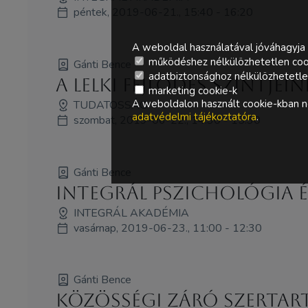
péntek, 2019-06-21., 15:40 - 16:20
A weboldal használatával jóváhagyja 
működéshez nélkülözhetetlen coo
Gánti Bence
adatbiztonsághoz nélkülözhetetlen 
A lelki fejlődés szintjei
marketing cookie-k
A weboldalon használt cookie-kban ne
TUDATOSSÁG
adatvédelmi tájékoztatóra
.
szombat, 2019-06-22., 14:30 - 15:30
Gánti Bence
Integrál pszichológia 
INTEGRÁL AKADÉMIA
vasárnap, 2019-06-23., 11:00 - 12:30
Gánti Bence
Közösségi Záró Szertar